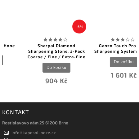
–6 %
–6 %
Sharpal Diamond
Ganzo Touch Pro Ultra
Sharpening Stone, 3-Pack
Sharpening System (GTPU)
Coarse / Fine / Extra-Fine
Do košíku
Do košíku
1 601 Kč
904 Kč
KONTAKT
Rostislavovo nám.25 61200 Brno
info
@
kapesni-noze.cz