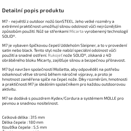
Detailní popis produktu
M7 - největší z outdoor nožů lionSTEEL. Jeho velké rozměry a
extrémní praktičnost umožňují silnou odolnost vůči nejrůznějším
způsobům použití. Nůž se střenkami
Micarta
vyrobenený technologií
SOLID®.
M7 je vybaven špičkovou čepelí Uddeholm Sleipner, a to v provedení
satin nebo black. Tento styl nože nabízí speciální odolnost vůči
použití a snadné ostření.
Rukojeť
nože SOLID®, získaná z 4D
obráběného bloku Micarty, zajišťuje silnou a bezpečnou přilnavost.
M7 byl navržen společností Molletta, aby odpověděl na potřebu
odseknout větve stromů během náročné výpravy, a proto je
hmotnost zaměřena spíče na čepel nože. Díky rozměrům, hmotnosti
a praktičnosti M7 je ideálním společníkem pro každou outdoorovou
aktivitu.
M7 se dodává s pouzdrem Kydex/Cordura a systémem MOLLE pro
pevnou a snadnou nositelnost.
Celková délka : 315 mm
Délka čepele : 180 mm
tloušťka čepele : 5,5 mm