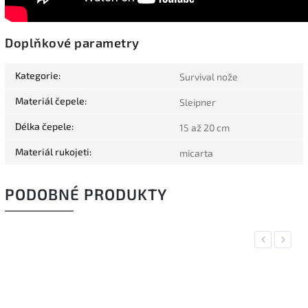
Doplňkové parametry
Kategorie
:
Survival nože
Materiál čepele
:
Sleipner
Délka čepele
:
15 až 20 cm
Materiál rukojeti
:
micarta
PODOBNÉ PRODUKTY
Previous
Next