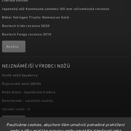
Limited Edition
Japonský nůž Kanetsune santoku 165 mm-uživatelská recenze
Böker Solingen Tirpitz-Damascus Gold
Bestech Irida recenze 2020
Bestech Fanga recenze 2019
Archiv
NEJZNÁMĚJŠÍ VÝROBCI NOŽŮ
Vznik nožů Spyderco
Švýcarské nože SWIZA
Nože Nieto - španělská tradice
Benchmade - založení značky
Výrobci nožů - X
Archiv
Používáme cookies, abychom Vám umožnili pohodlné prohlížení
webu a díky analýze provozu webu neustále zlepšovali jeho