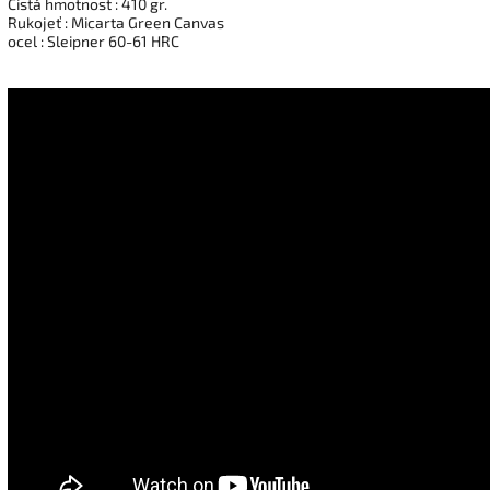
Čistá hmotnost : 410 gr.
Rukojeť : Micarta Green Canvas
ocel : Sleipner 60-61 HRC