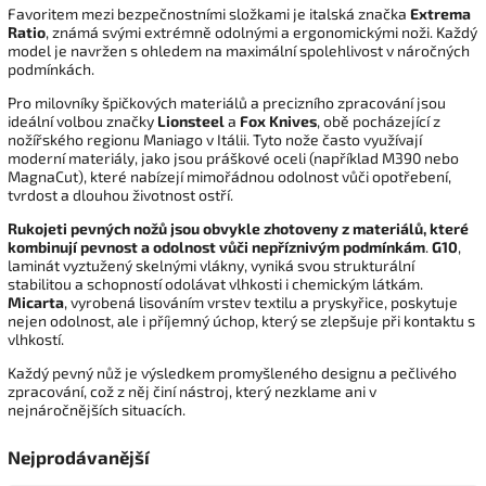
Favoritem mezi bezpečnostními složkami je italská značka
Extrema
Ratio
, známá svými extrémně odolnými a ergonomickými noži. Každý
model je navržen s ohledem na maximální spolehlivost v náročných
podmínkách.
Pro milovníky špičkových materiálů a precizního zpracování jsou
ideální volbou značky
Lionsteel
a
Fox Knives
, obě pocházející z
nožířského regionu Maniago v Itálii. Tyto nože často využívají
moderní materiály, jako jsou práškové oceli (například M390 nebo
MagnaCut), které nabízejí mimořádnou odolnost vůči opotřebení,
tvrdost a dlouhou životnost ostří.
Rukojeti pevných nožů jsou obvykle zhotoveny z materiálů, které
kombinují pevnost a odolnost vůči nepříznivým podmínkám
.
G10
,
laminát vyztužený skelnými vlákny, vyniká svou strukturální
stabilitou a schopností odolávat vlhkosti i chemickým látkám.
Micarta
, vyrobená lisováním vrstev textilu a pryskyřice, poskytuje
nejen odolnost, ale i příjemný úchop, který se zlepšuje při kontaktu s
vlhkostí.
Každý pevný nůž je výsledkem promyšleného designu a pečlivého
zpracování, což z něj činí nástroj, který nezklame ani v
nejnáročnějších situacích.
Nejprodávanější