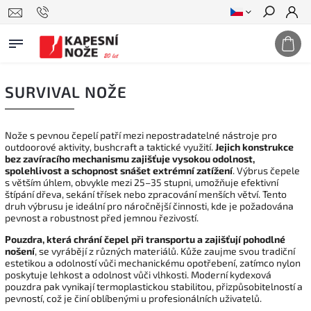
Hledat
SURVIVAL NOŽE
Nože s pevnou čepelí patří mezi nepostradatelné nástroje pro
outdoorové aktivity, bushcraft a taktické využití.
Jejich konstrukce
bez zavíracího mechanismu zajišťuje vysokou odolnost,
spolehlivost a schopnost snášet extrémní zatížení
. Výbrus čepele
s větším úhlem, obvykle mezi 25–35 stupni, umožňuje efektivní
štípání dřeva, sekání třísek nebo zpracování menších větví. Tento
druh výbrusu je ideální pro náročnější činnosti, kde je požadována
pevnost a robustnost před jemnou řezivostí.
Pouzdra, která chrání čepel při transportu a zajišťují pohodlné
nošení
, se vyrábějí z různých materiálů. Kůže zaujme svou tradiční
estetikou a odolností vůči mechanickému opotřebení, zatímco nylon
poskytuje lehkost a odolnost vůči vlhkosti. Moderní kydexová
pouzdra pak vynikají termoplastickou stabilitou, přizpůsobitelností a
pevností, což je činí oblíbenými u profesionálních uživatelů.