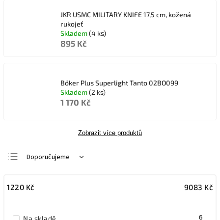
JKR USMC MILITARY KNIFE 17,5 cm, kožená
rukojeť
Skladem
(4 ks)
895 Kč
Böker Plus Superlight Tanto 02BO099
Skladem
(2 ks)
1 170 Kč
Zobrazit více produktů
Doporučujeme
Nejlevnější
1220
Kč
9083
Kč
Nejdražší
Nejprodávanější
6
Na skladě