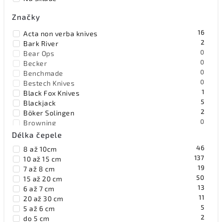
Abecedně
Značky
16
Acta non verba knives
2
Bark River
0
Bear Ops
0
Becker
0
Benchmade
0
Bestech Knives
1
Black Fox Knives
5
Blackjack
2
Böker Solingen
0
Browning
2
Buck
Délka čepele
3
Civivi
46
8 až 10cm
0
Cold Steel
137
10 až 15 cm
4
Condor
19
7 až 8 cm
2
CRKT
50
15 až 20 cm
0
Damascus
13
6 až 7 cm
0
DPx Gear
11
20 až 30 cm
0
Elk Ridge
5
5 až 6 cm
90
ESEE
2
do 5 cm
0
Extrema Ratio