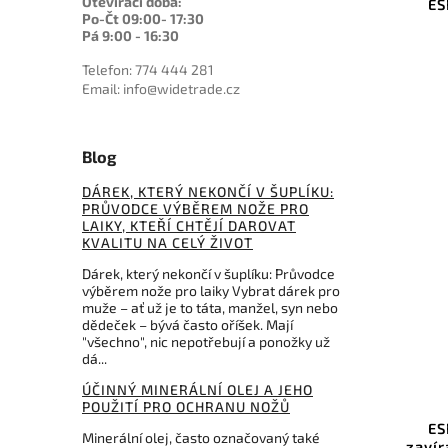
Otevírací doba:
ES
Po-Čt 09:00- 17:30
Pá 9:00 - 16:30
Telefon: 774 444 281
Email: info@widetrade.cz
Blog
DÁREK, KTERÝ NEKONČÍ V ŠUPLÍKU:
PRŮVODCE VÝBĚREM NOŽE PRO
LAIKY, KTEŘÍ CHTĚJÍ DAROVAT
KVALITU NA CELÝ ŽIVOT
Dárek, který nekončí v šuplíku: Průvodce
výběrem nože pro laiky Vybrat dárek pro
muže – ať už je to táta, manžel, syn nebo
dědeček – bývá často oříšek. Mají
"všechno", nic nepotřebují a ponožky už
dá...
ÚČINNÝ MINERÁLNÍ OLEJ A JEHO
POUŽITÍ PRO OCHRANU NOŽŮ
ES
Minerální olej, často označovaný také
zavír