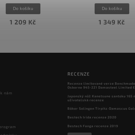
Do košíku
Do košíku
1 209 Kč
1 349 Kč
RECENZE
Recenze limitované verze Benchmade

Osborne 945-221 Damasteel Limited E
 k nám
Japonský nůž Kanetsune santoku 165
uživatelská recenze
Böker Solingen Tirpitz-Damascus Gol
Bestech Irida recenze 2020
Bestech Fanga recenze 2019
 program
podmínky