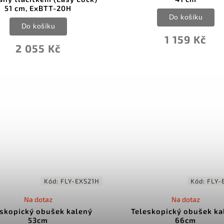
51 cm, ExBTT-20H
Do košíku
Do košíku
1 159 Kč
2 055 Kč
Kód:
FLY-EXS21H
Kód:
FLY-
Na dotaz
Na dotaz
eskopický obušek kalený
Teleskopický obušek ka
53cm
66cm