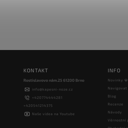
KONTAKT
INFO
Rostislavovo nám.25 61200 Brno
Novinky 
Navigovat
info
@
kapesni-noze.cz
Blog
+420774444281
Recenze
+420541214375
Návody
Naše videa na Youtube
Věrnostní
Obchodní 