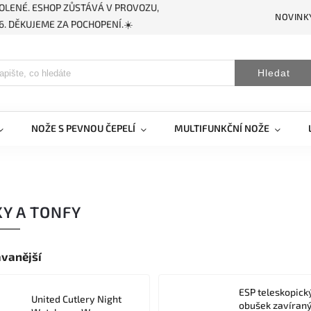
OLENÉ. ESHOP ZŮSTÁVÁ V PROVOZU,
NOVINK
. DĚKUJEME ZA POCHOPENÍ.☀️
Hledat
NOŽE S PEVNOU ČEPELÍ
MULTIFUNKČNÍ NOŽE
Y A TONFY
vanější
ESP teleskopick
United Cutlery Night
obušek zavíran