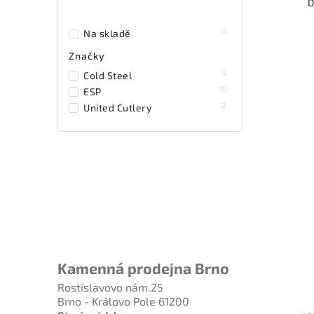
D
2
Na skladě
Značky
3
Cold Steel
10
ESP
2
United Cutlery
Kamenná prodejna Brno
Rostislavovo nám.25
Brno - Královo Pole 61200