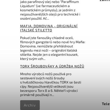
jako parafínový olej nebo "Paraffinum
Liquidum" (ve farmaceutickém a
kosmetickém průmyslu), je jedním z
nejpoužívanějších olejů pro technické i
osobní použití. Ač...
MAFIA: DOMOVINA - ORIGINÁLNÍ
ITALSKÉ STILETTO
Pokud jste fanoušky chladné oceli,
filmových gangsterů nebo nové hry Mafia:
Domovina, nemůžete přehlédnout
legendu mezi noži – originální italská
stiletta. Nejde jen o elegantní kousek,
který svým vzh...
TORX ŠROUBOVÁKY A ÚDRŽBA NOŽŮ
Mnoho výrobců nožů používá pro
sestavení svých nožů šrouby
s hvězdičkovou hlavičkou TORX se šesti
cípy. Nejpoužívanější velikosti jsou
bezesporu Torx 8 a 6. Někteří výrobci
primárně používají n...
Tel
Archiv