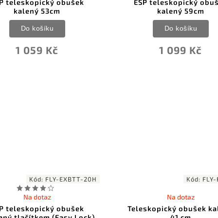
P teleskopický obušek
ESP teleskopický obu
kalený 53cm
kalený 59cm
Do košíku
Do košíku
1 059 Kč
1 099 Kč
Kód:
FLY-EXBTT-20H
Kód:
FLY-
Na dotaz
Na dotaz
P teleskopický obušek
Teleskopický obušek ka
aný tlačítkem (Easy Lock)
41 cm