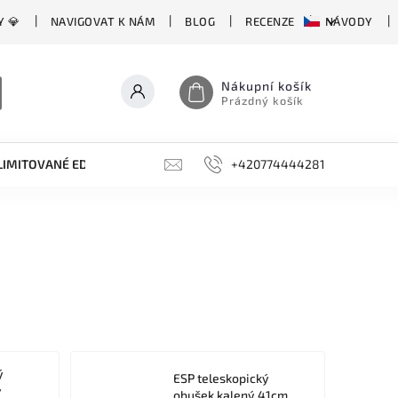
Y 💎
NAVIGOVAT K NÁM
BLOG
RECENZE
NÁVODY
Nákupní košík
Prázdný košík
LIMITOVANÉ EDICE
BROUSKY, BRUSKY, OCÍLKY
+420774444281
DOPLŇKY
ý
ESP teleskopický
ý
obušek kalený 41cm