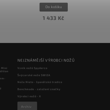
Do košíku
1 433 Kč
NEJZNÁMĚJŠÍ VÝROBCI NOŽŮ
 Mini
Vznik nožů Spyderco
dition
Švýcarské nože SWIZA
 mm-
Nože Nieto - španělská tradice
d
Benchmade - založení značky
Výrobci nožů - X
Archiv