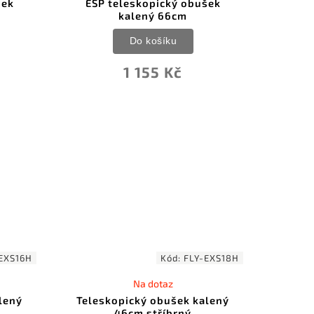
šek
ESP teleskopický obušek
kalený 66cm
Do košíku
1 155 Kč
EXS16H
Kód:
FLY-EXS18H
Na dotaz
lený
Teleskopický obušek kalený
46cm stříbrný