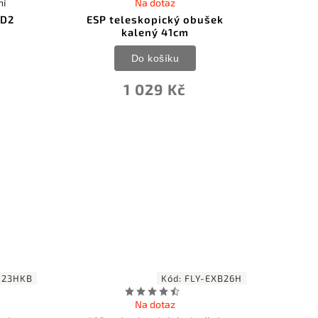
ní
Na dotaz
SD2
ESP teleskopický obušek
kalený 41cm
Do košíku
1 029 Kč
-23HKB
Kód:
FLY-EXB26H
Na dotaz