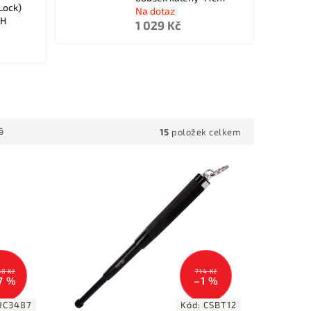
Lock)
Na dotaz
0H
1 029 Kč
15
položek celkem
ě
38 Kč
714 Kč
7 %
–1 %
UC3487
Kód:
CSBT12