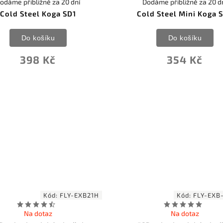
odáme přibližně za 20 dní
Dodáme přibližně za 20 d
Cold Steel Koga SD1
Cold Steel Mini Koga 
Do košíku
Do košíku
398 Kč
354 Kč
Kód:
FLY-EXB21H
Kód:
FLY-EXB
Na dotaz
Na dotaz