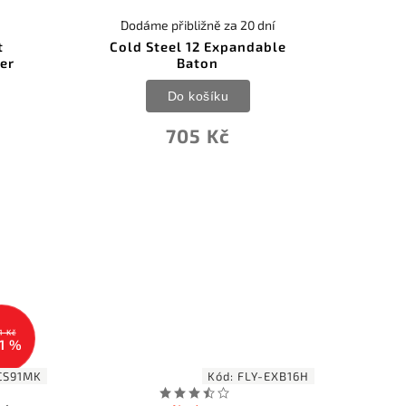
Dodáme přibližně za 20 dní
t
Cold Steel 12 Expandable
er
Baton
Do košíku
705 Kč
1 Kč
1 %
CS91MK
Kód:
FLY-EXB16H