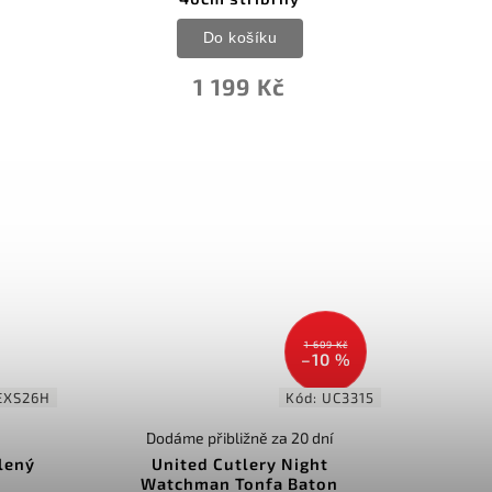
Do košíku
1 199 Kč
1 609 Kč
–10 %
EXS26H
Kód:
UC3315
Dodáme přibližně za 20 dní
lený
United Cutlery Night
Watchman Tonfa Baton