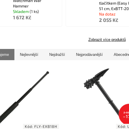
Watchman War
tlačítkem (Easy 
Hammer
51 cm, ExBTT-2
Skladem
(1 ks)
Na dotaz
1 672 Kč
2 055 Kč
Zobrazit více produktů
ujeme
Nejlevnější
Nejdražší
Nejprodávanější
Abecedn
2 0
–1
Kód:
FLY-EXB18H
Kód: