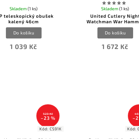
Skladem
(1 ks)
Skladem
(1 ks)
P teleskopický obušek
United Cutlery Nigh
kalený 46cm
Watchman War Hamm
Do košíku
Do košíku
1 039 Kč
1 672 Kč
523 Kč
45
–23 %
–2
Kód:
CS91K
Kód: