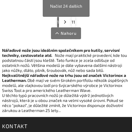
Načíst 24 dalších
1
11
Nahoru
Nářaďové nože jsou ideálním společníkem pro kutily, servisní
techniky, cestovatele atd.
Nože mají praktické provedení, kde tou
podstatnou částí jsou kleště. Tato funkce je zcela odlišuje od
ostatních nožů. Většina modelů je dále vybavena dalšími nástroji
jako nůžky, dláto, pilník, šroubovák, nůž nebo sada bitů.
Nejkvalitnější nářaďové nože na trhu jsou od značek Victorinox a
Leatherman.
Obě mají ve svém širokém portfoliu několik úspěšných
modelů, ale vlajkovou lodí pro švýcarského výrobce je Victorinox
Swiss Tool a pro amerického Leatherman Wave.
U těchto typů pracovních nožů je důležitá výdrž jednotlivých
nástrojů, která je u obou značek na velmi vysoké úrovni. Pokud se
něco "pokazí", je důležité zmínit, že Victorinox disponuje doživotní
zárukou a Leatherman 25 lety...
KONTAKT