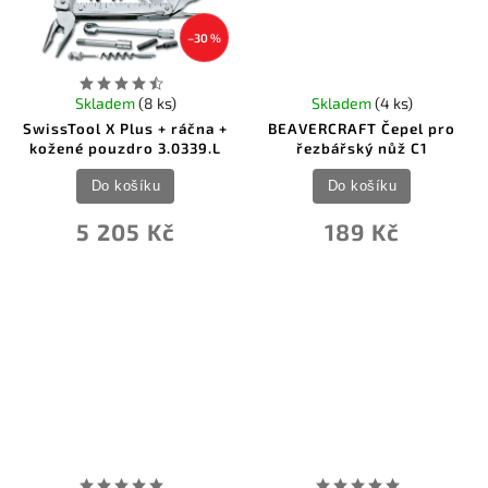
–30 %
Skladem
(8 ks)
Skladem
(4 ks)
SwissTool X Plus + ráčna +
BEAVERCRAFT Čepel pro
kožené pouzdro 3.0339.L
řezbářský nůž C1
Do košíku
Do košíku
5 205 Kč
189 Kč