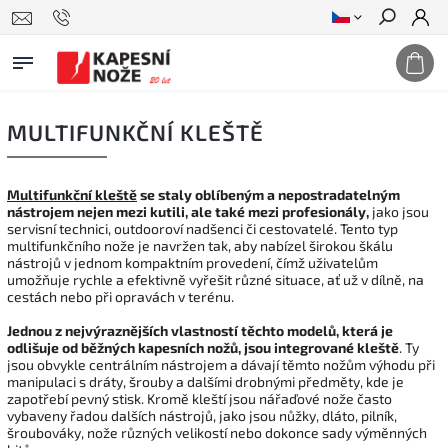
Hledat
MULTIFUNKČNÍ KLEŠTĚ
Multifunkční kleště
se staly oblíbeným a nepostradatelným
nástrojem nejen mezi kutili, ale také mezi profesionály,
jako jsou
servisní technici, outdooroví nadšenci či cestovatelé. Tento typ
multifunkčního nože je navržen tak, aby nabízel širokou škálu
nástrojů v jednom kompaktním provedení, čímž uživatelům
umožňuje rychle a efektivně vyřešit různé situace, ať už v dílně, na
cestách nebo při opravách v terénu.
Jednou z nejvýraznějších vlastností těchto modelů, která je
odlišuje od běžných kapesních nožů, jsou integrované kleště
. Ty
jsou obvykle centrálním nástrojem a dávají těmto nožům výhodu při
manipulaci s dráty, šrouby a dalšími drobnými předměty, kde je
zapotřebí pevný stisk. Kromě kleští jsou nářaďové nože často
vybaveny řadou dalších nástrojů, jako jsou nůžky, dláto, pilník,
šroubováky, nože různých velikostí nebo dokonce sady výměnných