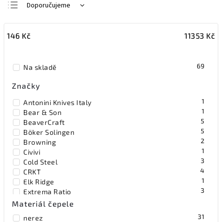
Doporučujeme
Nejlevnější
146
Kč
11353
Kč
Nejdražší
Nejprodávanější
69
Na skladě
Abecedně
Značky
1
Antonini Knives Italy
1
Bear & Son
5
BeaverCraft
5
Böker Solingen
2
Browning
1
Civivi
3
Cold Steel
4
CRKT
1
Elk Ridge
3
Extrema Ratio
1
F.Dick Germany
Materiál čepele
3
FKMD
31
nerez
1
Flexcut