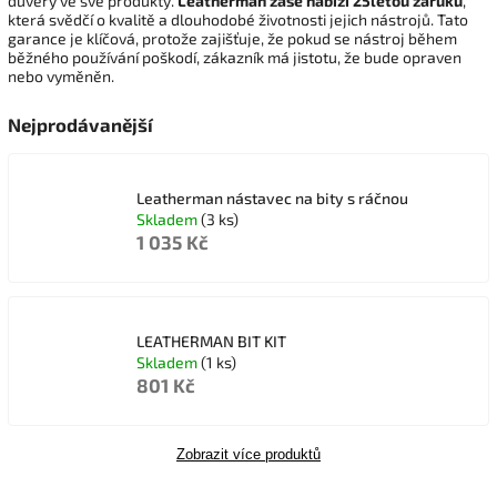
důvěry ve své produkty.
Leatherman zase nabízí 25letou záruku
,
která svědčí o kvalitě a dlouhodobé životnosti jejich nástrojů. Tato
garance je klíčová, protože zajišťuje, že pokud se nástroj během
běžného používání poškodí, zákazník má jistotu, že bude opraven
nebo vyměněn.
Nejprodávanější
Leatherman nástavec na bity s ráčnou
Skladem
(3 ks)
1 035 Kč
LEATHERMAN BIT KIT
Skladem
(1 ks)
801 Kč
Zobrazit více produktů