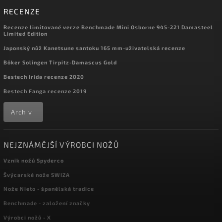
RECENZE
Recenze limitované verze Benchmade Mini Osborne 945-221 Damasteel
Limited Edition
Japonský nůž Kanetsune santoku 165 mm-uživatelská recenze
Böker Solingen Tirpitz-Damascus Gold
Bestech Irida recenze 2020
Bestech Fanga recenze 2019
Archiv
NEJZNÁMĚJŠÍ VÝROBCI NOŽŮ
Vznik nožů Spyderco
Švýcarské nože SWIZA
Nože Nieto - španělská tradice
Benchmade - založení značky
Výrobci nožů - X