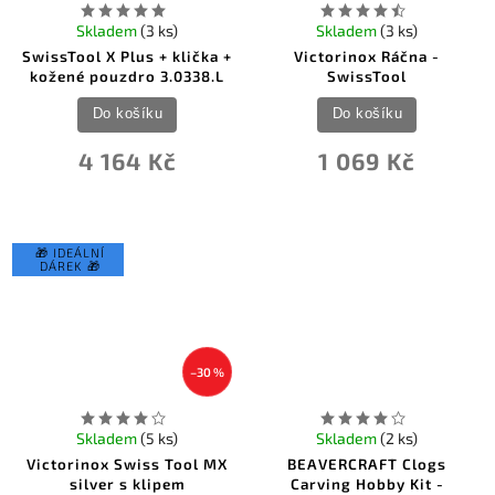
Skladem
(3 ks)
Skladem
(3 ks)
SwissTool X Plus + klička +
Victorinox Ráčna -
kožené pouzdro 3.0338.L
SwissTool
Do košíku
Do košíku
4 164 Kč
1 069 Kč
🎁 IDEÁLNÍ
DÁREK 🎁
–30 %
Skladem
(5 ks)
Skladem
(2 ks)
Victorinox Swiss Tool MX
BEAVERCRAFT Clogs
silver s klipem
Carving Hobby Kit -