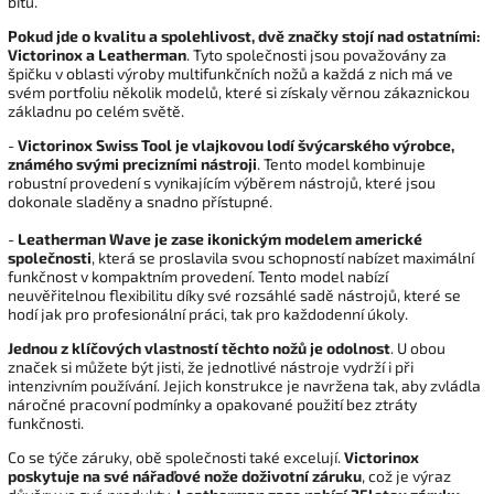
bitů.
Pokud jde o kvalitu a spolehlivost, dvě značky stojí nad ostatními:
Victorinox a Leatherman
. Tyto společnosti jsou považovány za
špičku v oblasti výroby multifunkčních nožů a každá z nich má ve
svém portfoliu několik modelů, které si získaly věrnou zákaznickou
základnu po celém světě.
-
Victorinox Swiss Tool je vlajkovou lodí švýcarského výrobce,
známého svými precizními nástroji
. Tento model kombinuje
robustní provedení s vynikajícím výběrem nástrojů, které jsou
dokonale sladěny a snadno přístupné.
-
Leatherman Wave je zase ikonickým modelem americké
společnosti
, která se proslavila svou schopností nabízet maximální
funkčnost v kompaktním provedení. Tento model nabízí
neuvěřitelnou flexibilitu díky své rozsáhlé sadě nástrojů, které se
hodí jak pro profesionální práci, tak pro každodenní úkoly.
Jednou z klíčových vlastností těchto nožů je odolnost
. U obou
značek si můžete být jisti, že jednotlivé nástroje vydrží i při
intenzivním používání. Jejich konstrukce je navržena tak, aby zvládla
náročné pracovní podmínky a opakované použití bez ztráty
funkčnosti.
Co se týče záruky, obě společnosti také excelují.
Victorinox
poskytuje na své nářaďové nože doživotní záruku
, což je výraz