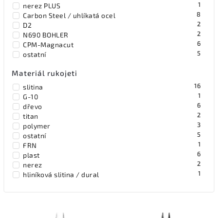
1
nerez PLUS
52
Gerber
8
Carbon Steel / uhlíkatá ocel
1
Kanetsune
2
D2
1
Lansky
2
N690 BOHLER
83
Leatherman
6
CPM-Magnacut
1
Marbles
5
ostatní
8
Mikov
4
Morakniv
Materiál rukojeti
1
MTech
16
14
slitina
NexTool
1
5
G-10
Nordic Pocket Saw
6
3
dřevo
Opinel
2
1
titan
Ostatní
3
1
polymer
Ostatní
5
24
ostatní
Silky Japan
1
1
FRN
Smith & Wesson
6
9
plast
SOG Knives
2
1
nerez
Spyderco
1
1
hliníková slitina / dural
TOPS
22
Victorinox