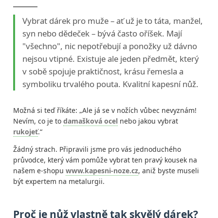
Vybrat dárek pro muže – ať už je to táta, manžel,
syn nebo dědeček – bývá často oříšek. Mají
"všechno", nic nepotřebují a ponožky už dávno
nejsou vtipné. Existuje ale jeden předmět, který
v sobě spojuje praktičnost, krásu řemesla a
symboliku trvalého pouta. Kvalitní kapesní nůž.
Možná si teď říkáte: „Ale já se v nožích vůbec nevyznám!
Nevím, co je to
damašková ocel
nebo jakou vybrat
rukojeť
.“
Žádný strach. Připravili jsme pro vás jednoduchého
průvodce, který vám pomůže vybrat ten pravý kousek na
našem e-shopu
www.kapesni-noze.cz
, aniž byste museli
být expertem na metalurgii.
Proč je nůž vlastně tak skvělý dárek?