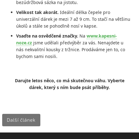
bezúdržbová sázka na jistotu.
Velikost tak akorát.
Ideální délka čepele pro
univerzální dárek je mezi 7 až 9 cm. To stačí na většinu
úkolů a stále se pohodlně nosí v kapse.
Vsaďte na osvědčené značky.
Na
www.kapesni-
noze.cz
jsme udělali předvýběr za vás. Nenajdete u
nás nekvalitní kousky z tržnice. Prodáváme jen to, co
bychom sami nosili.
Darujte letos něco, co má skutečnou váhu. Vyberte
dárek, který s ním bude psát příběhy.
Další článek