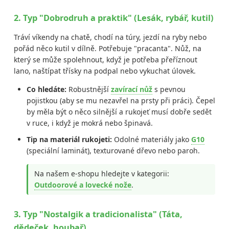
2. Typ "Dobrodruh a praktik" (Lesák, rybář, kutil)
Tráví víkendy na chatě, chodí na túry, jezdí na ryby nebo
pořád něco kutil v dílně. Potřebuje "pracanta". Nůž, na
který se může spolehnout, když je potřeba přeříznout
lano, naštípat třísky na podpal nebo vykuchat úlovek.
Co hledáte:
Robustnější
zavírací nůž
s pevnou
pojistkou (aby se mu nezavřel na prsty při práci). Čepel
by měla být o něco silnější a rukojeť musí dobře sedět
v ruce, i když je mokrá nebo špinavá.
Tip na materiál rukojeti:
Odolné materiály jako
G10
(speciální laminát), texturované dřevo nebo paroh.
Na našem e-shopu hledejte v kategorii:
Outdoorové a lovecké nože
.
3. Typ "Nostalgik a tradicionalista" (Táta,
dědeček, houbař)