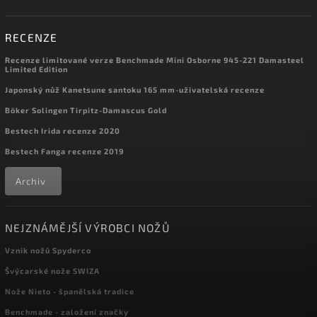
RECENZE
Recenze limitované verze Benchmade Mini Osborne 945-221 Damasteel
Limited Edition
Japonský nůž Kanetsune santoku 165 mm-uživatelská recenze
Böker Solingen Tirpitz-Damascus Gold
Bestech Irida recenze 2020
Bestech Fanga recenze 2019
Archiv
NEJZNÁMĚJŠÍ VÝROBCI NOŽŮ
Vznik nožů Spyderco
Švýcarské nože SWIZA
Nože Nieto - španělská tradice
Benchmade - založení značky