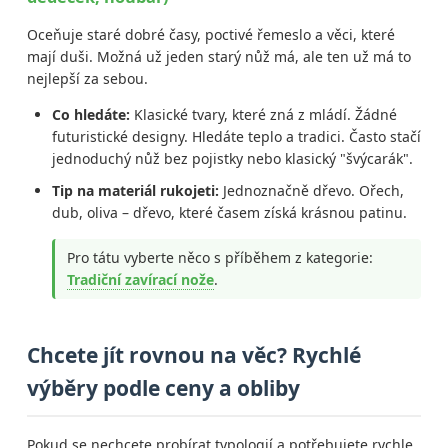
Oceňuje staré dobré časy, poctivé řemeslo a věci, které
mají duši. Možná už jeden starý nůž má, ale ten už má to
nejlepší za sebou.
Co hledáte:
Klasické tvary, které zná z mládí. Žádné
futuristické designy. Hledáte teplo a tradici. Často stačí
jednoduchý nůž bez pojistky nebo klasický "švýcarák".
Tip na materiál rukojeti:
Jednoznačně dřevo. Ořech,
dub, oliva – dřevo, které časem získá krásnou patinu.
Pro tátu vyberte něco s příběhem z kategorie:
Tradiční zavírací nože
.
Chcete jít rovnou na věc? Rychlé
výběry podle ceny a obliby
Pokud se nechcete probírat typologií a potřebujete rychle