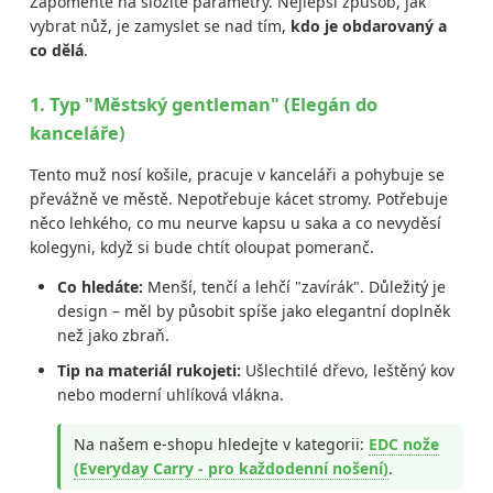
Zapomeňte na složité parametry. Nejlepší způsob, jak
vybrat nůž, je zamyslet se nad tím,
kdo je obdarovaný a
co dělá
.
1. Typ "Městský gentleman" (Elegán do
kanceláře)
Tento muž nosí košile, pracuje v kanceláři a pohybuje se
převážně ve městě. Nepotřebuje kácet stromy. Potřebuje
něco lehkého, co mu neurve kapsu u saka a co nevyděsí
kolegyni, když si bude chtít oloupat pomeranč.
Co hledáte:
Menší, tenčí a lehčí "zavírák". Důležitý je
design – měl by působit spíše jako elegantní doplněk
než jako zbraň.
Tip na materiál rukojeti:
Ušlechtilé dřevo, leštěný kov
nebo moderní uhlíková vlákna.
Na našem e-shopu hledejte v kategorii:
EDC nože
(Everyday Carry - pro každodenní nošení)
.