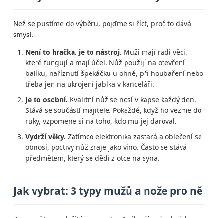
Než se pustíme do výběru, pojďme si říct, proč to dává
smysl.
Není to hračka, je to nástroj.
Muži mají rádi věci,
které fungují a mají účel. Nůž použijí na otevření
balíku, naříznutí špekáčku u ohně, při houbaření nebo
třeba jen na ukrojení jablka v kanceláři.
Je to osobní.
Kvalitní nůž se nosí v kapse každý den.
Stává se součástí majitele. Pokaždé, když ho vezme do
ruky, vzpomene si na toho, kdo mu jej daroval.
Vydrží věky.
Zatímco elektronika zastará a oblečení se
obnosí, poctivý nůž zraje jako víno. Často se stává
předmětem, který se dědí z otce na syna.
Jak vybrat: 3 typy mužů a nože pro ně