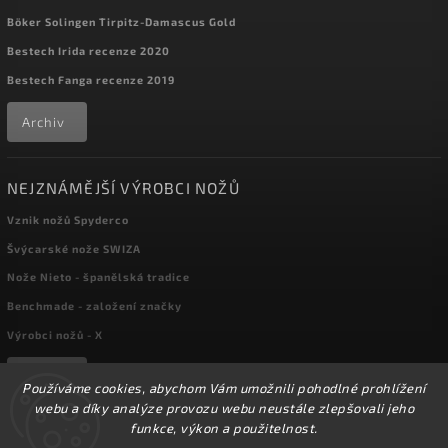
Böker Solingen Tirpitz-Damascus Gold
Bestech Irida recenze 2020
Bestech Fanga recenze 2019
Archiv
NEJZNÁMĚJŠÍ VÝROBCI NOŽŮ
Vznik nožů Spyderco
Švýcarské nože SWIZA
Nože Nieto - španělská tradice
Benchmade - založení značky
Výrobci nožů - X
Archiv
Používáme cookies, abychom Vám umožnili pohodlné prohlížení
webu a díky analýze provozu webu neustále zlepšovali jeho
funkce, výkon a použitelnost.
☀️Ve dnech 3-14.8 2026 máme zavřeno z důvodu
Copyright 2026
kapesni-noze.cz
. Všechna práva vyhrazena.