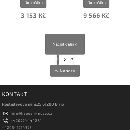
Do košíku
Do košíku
3 153 Kč
9 566 Kč
Načíst další 4
1
2
Nahoru
KONTAKT
Rostislavovo nám.25 61200 Brno
info
@
kapesni-noze.cz
+420774444281
+420541214375