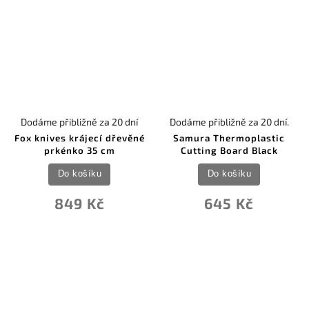
Dodáme přibližně za 20 dní
Dodáme přibližně za 20 dní.
Fox knives krájecí dřevěné
Samura Thermoplastic
prkénko 35 cm
Cutting Board Black
Do košíku
Do košíku
849 Kč
645 Kč