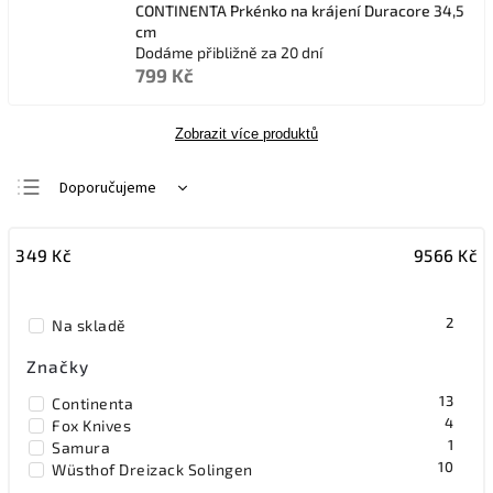
CONTINENTA Prkénko na krájení Duracore 34,5
cm
Dodáme přibližně za 20 dní
799 Kč
Zobrazit více produktů
Doporučujeme
Nejlevnější
349
Kč
9566
Kč
Nejdražší
Nejprodávanější
2
Na skladě
Abecedně
Značky
13
Continenta
4
Fox Knives
1
Samura
10
Wüsthof Dreizack Solingen