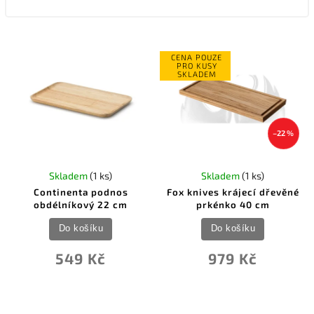
CENA POUZE
PRO KUSY
SKLADEM
–22 %
Skladem
(1 ks)
Skladem
(1 ks)
Continenta podnos
Fox knives krájecí dřevěné
obdélníkový 22 cm
prkénko 40 cm
Do košíku
Do košíku
549 Kč
979 Kč