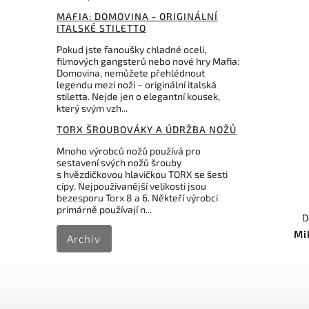
MAFIA: DOMOVINA - ORIGINÁLNÍ
ITALSKÉ STILETTO
Pokud jste fanoušky chladné oceli,
filmových gangsterů nebo nové hry Mafia:
Domovina, nemůžete přehlédnout
legendu mezi noži – originální italská
stiletta. Nejde jen o elegantní kousek,
který svým vzh...
TORX ŠROUBOVÁKY A ÚDRŽBA NOŽŮ
Mnoho výrobců nožů používá pro
sestavení svých nožů šrouby
s hvězdičkovou hlavičkou TORX se šesti
cípy. Nejpoužívanější velikosti jsou
bezesporu Torx 8 a 6. Někteří výrobci
primárně používají n...
D
Mi
Archiv