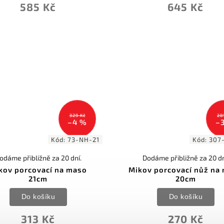
585 Kč
645 Kč
329 Kč
28
–4 %
–
Kód:
73-NH-21
Kód:
307
odáme přibližně za 20 dní.
Dodáme přibližně za 20 dn
kov porcovací na maso
Mikov porcovací nůž na
21cm
20cm
Do košíku
Do košíku
313 Kč
270 Kč