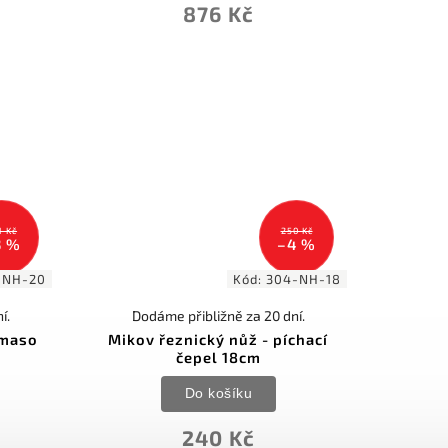
876 Kč
1 Kč
250 Kč
3 %
–4 %
-NH-20
Kód:
304-NH-18
í.
Dodáme přibližně za 20 dní.
 maso
Mikov řeznický nůž - píchací
čepel 18cm
Do košíku
240 Kč