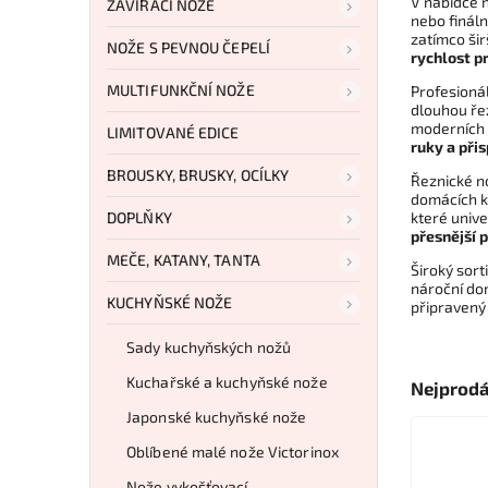
V nabídce 
ZAVÍRACÍ NOŽE
nebo fináln
zatímco šir
NOŽE S PEVNOU ČEPELÍ
rychlost p
MULTIFUNKČNÍ NOŽE
Profesionál
dlouhou ře
moderních p
LIMITOVANÉ EDICE
ruky a při
BROUSKY, BRUSKY, OCÍLKY
Řeznické n
domácích k
DOPLŇKY
které univ
přesnější 
MEČE, KATANY, TANTA
Široký sort
nároční dom
KUCHYŇSKÉ NOŽE
připravený 
Sady kuchyňských nožů
Kuchařské a kuchyňské nože
Nejprodá
Japonské kuchyňské nože
Oblíbené malé nože Victorinox
Nože vykošťovací