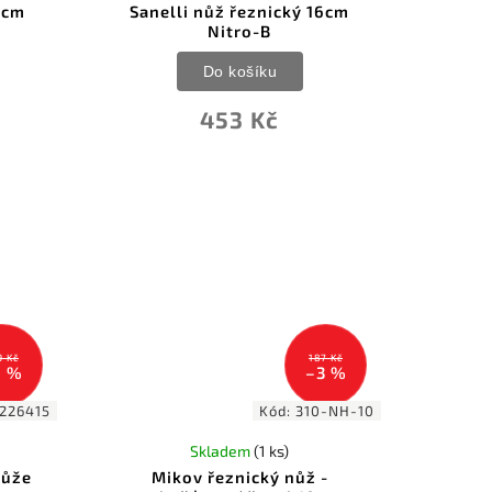
4cm
Sanelli nůž řeznický 16cm
Nitro-B
Do košíku
453 Kč
9 Kč
187 Kč
9 %
–3 %
226415
Kód:
310-NH-10
Skladem
(1 ks)
kůže
Mikov řeznický nůž -