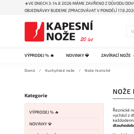
☀️VE DNECH 3-14.8 2026 MÁME ZAVŘENO Z DŮVODU DOV
OBJEDNÁVKY BUDEME ZPRACOVÁVAT V PONDĚLÍ 17.8.2026
VÝPRODEJ % 🔥
NOVINKY 💎
ZAVÍRACÍ NOŽE
Domů
/
Kuchyňské nože
/
Nože řeznické
NOŽE 
Kategorie
Řeznické no
VÝPRODEJ % 🔥
vychází z d
každodenní
NOVINKY 💎
dlouhodob