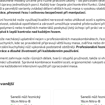
naleznete modely určené pro různé pracovní úkony – od porcování velk
í úpravy jednotlivých porcí. Každý tvar čepele plní konkrétní funkci. Úzk
ší a pevnější varianty zvládají dělení větších kusů masa s vysokou stabil
ráce, přesnost řezu i celkovou bezpečnost při manipulaci.
ní řeznické nože využívají kvalitní nerezové nebo uhlíkové oceli s opti
zivost, odolává opotřebení a zároveň umožňuje snadné přebroušení při
olymerů nebo tradičních materiálů poskytují jistý úchop i při práci ve 
spívá k lepší kontrole nad každým řezem.
ože nacházejí uplatnění nejen v profesionálních masokombinátech, řezn
uchyních, kde se pravidelně připravují větší kusy masa, zvěřina nebo d
erzální kuchyňský nůž vykonává podstatně obtížněji.
Profesionální řezni
práce a dlouhé životnosti při každodenním používání.
iment zahrnuje nože různých délek, tvarů i stupňů pružnosti, takže si vh
ácí uživatelé. Správná kombinace kvalitní oceli, ergonomické rukojeti a
na každodenní intenzivní využití při zpracování masa.
vanější
Sanelli nůž řeznický
Sanelli nůž řezn
18cm Nitro-B
16cm Nitro-B