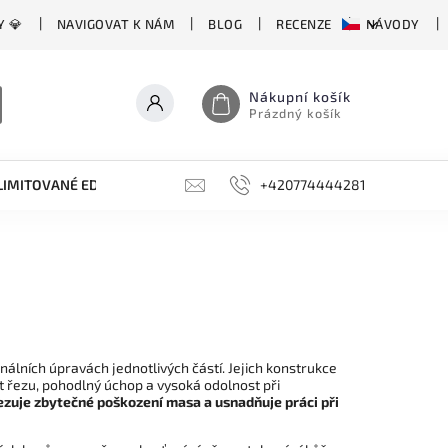
Y 💎
NAVIGOVAT K NÁM
BLOG
RECENZE
NÁVODY
Nákupní košík
Prázdný košík
LIMITOVANÉ EDICE
BROUSKY, BRUSKY, OCÍLKY
+420774444281
DOPLŇKY
inálních úpravách jednotlivých částí. Jejich konstrukce
t řezu, pohodlný úchop a vysoká odolnost při
ezuje zbytečné poškození masa a usnadňuje práci při