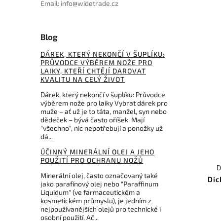
Email: info@widetrade.cz
Blog
DÁREK, KTERÝ NEKONČÍ V ŠUPLÍKU:
PRŮVODCE VÝBĚREM NOŽE PRO
LAIKY, KTEŘÍ CHTĚJÍ DAROVAT
KVALITU NA CELÝ ŽIVOT
Dárek, který nekončí v šuplíku: Průvodce
výběrem nože pro laiky Vybrat dárek pro
muže – ať už je to táta, manžel, syn nebo
dědeček – bývá často oříšek. Mají
"všechno", nic nepotřebují a ponožky už
dá...
ÚČINNÝ MINERÁLNÍ OLEJ A JEHO
POUŽITÍ PRO OCHRANU NOŽŮ
D
Minerální olej, často označovaný také
Dic
jako parafínový olej nebo "Paraffinum
Liquidum" (ve farmaceutickém a
kosmetickém průmyslu), je jedním z
nejpoužívanějších olejů pro technické i
osobní použití. Ač...