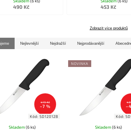
Skladem
(6 ks)
Skladem
(6 ks)
490 Kč
453 Kč
Zobrazit více produktů
ujeme
Nejlevnější
Nejdražší
Nejprodávanější
Abecedn
NOVINKA
419 Kč
43
–7 %
–
Kód:
SD12012B
Kód:
SD
Skladem
(6 ks)
Skladem
(6 ks)