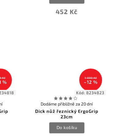
452 Kč
8 Kč
1 000 Kč
1 %
–12 %
234818
Kód:
8234823
ní
Dodáme přibližně za 20 dní
Grip
Dick nůž řeznický ErgoGrip
23cm
Do košíku