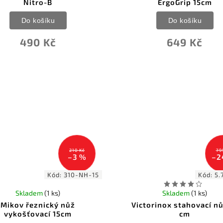
Nitro-B
ErgoGrip 15cm
Do košíku
Do košíku
490 Kč
649 Kč
210 Kč
79
–3 %
–2
Kód:
310-NH-15
Kód:
5.
Skladem
(1 ks)
Skladem
(1 ks)
Mikov řeznický nůž
Victorinox stahovací nů
vykošťovací 15cm
cm