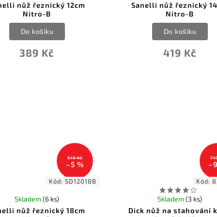
nelli nůž řeznický 12cm
Sanelli nůž řeznický 1
Nitro-B
Nitro-B
Do košíku
Do košíku
389 Kč
419 Kč
519 Kč
71
–5 %
–
Kód:
SD12018B
Kód:
8
Skladem
(6 ks)
Skladem
(3 ks)
nelli nůž řeznický 18cm
Dick nůž na stahování 