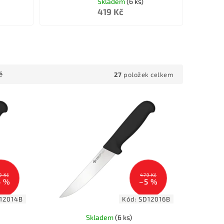
Skladem
(6 ks)
419 Kč
27
položek celkem
ě
9 Kč
479 Kč
4 %
–5 %
12014B
Kód:
SD12016B
Skladem
(6 ks)