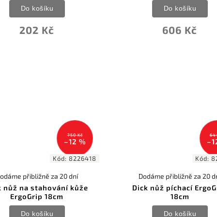
Do košíku
Do košíku
202 Kč
606 Kč
750 Kč
64
–12 %
–1
Kód:
8226418
Kód:
8
odáme přibližně za 20 dní
Dodáme přibližně za 20 d
k nůž na stahování kůže
Dick nůž píchací ErgoG
ErgoGrip 18cm
18cm
Do košíku
Do košíku