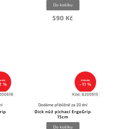
Do košíku
590 Kč
4 Kč
510 Kč
2 %
–11 %
200618
Kód:
8200615
ní
Dodáme přibližně za 20 dní
rip
Dick nůž píchací ErgoGrip
15cm
Do košíku