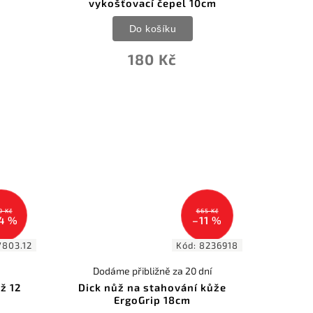
vykošťovací čepel 10cm
Do košíku
180 Kč
9 Kč
665 Kč
4 %
–11 %
7803.12
Kód:
8236918
Dodáme přibližně za 20 dní
ž 12
Dick nůž na stahování kůže
ErgoGrip 18cm