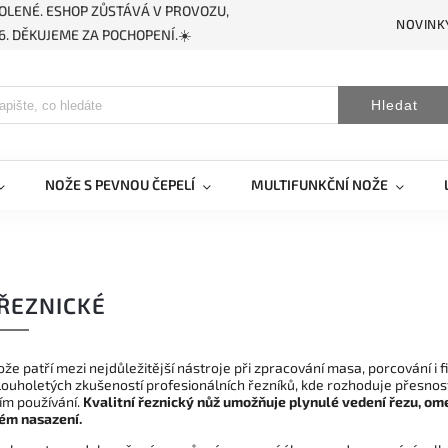
OLENÉ. ESHOP ZŮSTÁVÁ V PROVOZU,
NOVINK
. DĚKUJEME ZA POCHOPENÍ.☀️
Hledat
NOŽE S PEVNOU ČEPELÍ
MULTIFUNKČNÍ NOŽE
ŘEZNICKÉ
že patří mezi nejdůležitější nástroje při zpracování masa, porcování i f
louholetých zkušeností profesionálních řezníků, kde rozhoduje přesnos
m používání.
Kvalitní řeznický nůž umožňuje plynulé vedení řezu, om
ém nasazení.