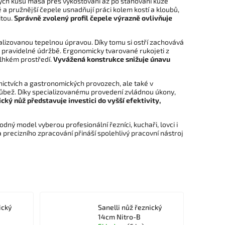
ých kusů masa přes vykosťování až po stahování kůže
é a pružnější čepele usnadňují práci kolem kostí a kloubů,
itou.
Správně zvolený profil čepele výrazně ovlivňuje
malizovanou tepelnou úpravou. Díky tomu si ostří zachovává
 pravidelné údržbě. Ergonomicky tvarované rukojeti z
vlhkém prostředí.
Vyvážená konstrukce snižuje únavu
ictvích a gastronomických provozech, ale také v
růbež. Díky specializovanému provedení zvládnou úkony,
cký nůž představuje investici do vyšší efektivity,
odný model vyberou profesionální řezníci, kuchaři, lovci i
 precizního zpracování přináší spolehlivý pracovní nástroj
ický
Sanelli nůž řeznický
14cm Nitro-B