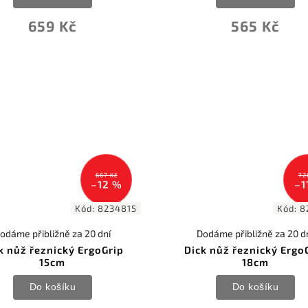
659 Kč
565 Kč
667 Kč
72
–12 %
–1
Kód:
8234815
Kód:
8
odáme přibližně za 20 dní
Dodáme přibližně za 20 d
k nůž řeznický ErgoGrip
Dick nůž řeznický Ergo
15cm
18cm
Do košíku
Do košíku