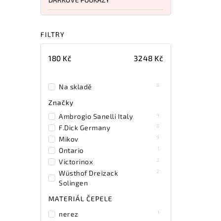
FILTRY
180
Kč
3248
Kč
8
Na skladě
Značky
4
Ambrogio Sanelli Italy
8
F.Dick Germany
9
Mikov
1
Ontario
3
Victorinox
2
Wüsthof Dreizack
Solingen
MATERIÁL ČEPELE
1
nerez