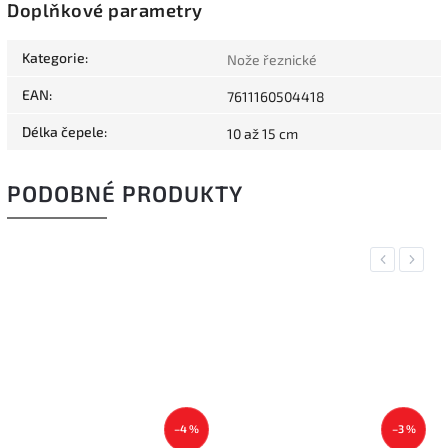
Doplňkové parametry
Kategorie
:
Nože řeznické
EAN
:
7611160504418
Délka čepele
:
10 až 15 cm
PODOBNÉ PRODUKTY
Previous
Next
–4 %
–3 %