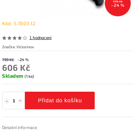
799 Kč
–24 %
Kód:
5.7803.12
1 hodnocení
Značka:
Victorinox
799 Kč
–24 %
606 Kč
Skladem
(1 ks)
Přidat do košíku
Detailní informace