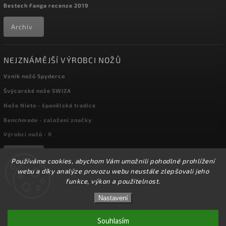
Bestech Fanga recenze 2019
Archiv
NEJZNÁMĚJŠÍ VÝROBCI NOŽŮ
Vznik nožů Spyderco
Švýcarské nože SWIZA
Nože Nieto - španělská tradice
Benchmade - založení značky
Výrobci nožů - X
Archiv
Používáme cookies, abychom Vám umožnili pohodlné prohlížení
webu a díky analýze provozu webu neustále zlepšovali jeho
funkce, výkon a použitelnost.
☀️Ve dnech 3-14.8 2026 máme zavřeno z důvodu
Copyright 2026
kapesni-noze.cz
. Všechna práva vyhrazena.
DOVOLENÉ. Eshop zůstává v provozu, objednávky
Nastavení
Upravit nastavení cookies
budeme zpracovávat v pondělí 17.8.2026. Děkujeme za
pochopení.☀️
Souhlasím