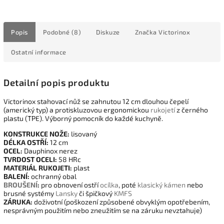
Popis
Podobné (8)
Diskuze
Značka
Victorinox
Ostatní informace
Detailní popis produktu
Victorinox stahovací nůž se zahnutou 12 cm dlouhou čepelí
(americký typ) a protiskluzovou ergonomickou
rukojetí
z černého
plastu (TPE). Výborný pomocník do každé kuchyně.
KONSTRUKCE NOŽE:
lisovaný
DÉLKA OSTŘÍ:
12 cm
OCEL:
Dauphinox nerez
TVRDOST OCELI:
58 HRc
MATERIÁL RUKOJETI:
plast
BALENÍ:
ochranný obal
BROUŠENÍ
:
pro obnovení ostří
ocílka
, poté
klasický kámen
nebo
brusné systémy
Lansky
či špičkový
KMFS
ZÁRUKA:
doživotní (poškození způsobené obvyklým opotřebením,
nesprávným použitím nebo zneužitím se na záruku nevztahuje)