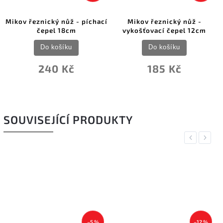
Mikov řeznický nůž - píchací
Mikov řeznický nůž -
čepel 18cm
vykošťovací čepel 12cm
Do košíku
Do košíku
240 Kč
185 Kč
SOUVISEJÍCÍ PRODUKTY
Previous
Next
–5 %
–12 %