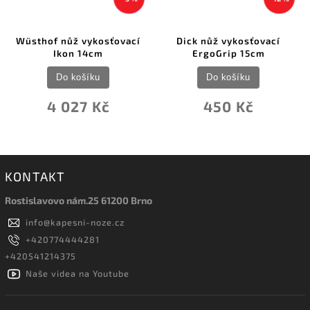
Wüsthof nůž vykosťovací
Dick nůž vykosťovací
Ikon 14cm
ErgoGrip 15cm
Do košíku
Do košíku
4 027 Kč
450 Kč
KONTAKT
Rostislavovo nám.25 61200 Brno
info
@
kapesni-noze.cz
+420774444281
+420541214375
Naše videa na Youtube