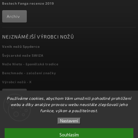
Bestech Fanga recenze 2019
Archiv
NEJZNÁMĚJŠÍ VÝROBCI NOŽŮ
Vznik nožů Spyderco
Švýcarské nože SWIZA
Nože Nieto - španělská tradice
Benchmade - založení značky
Výrobci nožů - X
Archiv
Používáme cookies, abychom Vám umožnili pohodlné prohlížení
webu a díky analýze provozu webu neustále zlepšovali jeho
funkce, výkon a použitelnost.
☀️Ve dnech 3-14.8 2026 máme zavřeno z důvodu
Copyright 2026
kapesni-noze.cz
. Všechna práva vyhrazena.
DOVOLENÉ. Eshop zůstává v provozu, objednávky
Nastavení
Upravit nastavení cookies
budeme zpracovávat v pondělí 17.8.2026. Děkujeme za
pochopení.☀️
Souhlasím