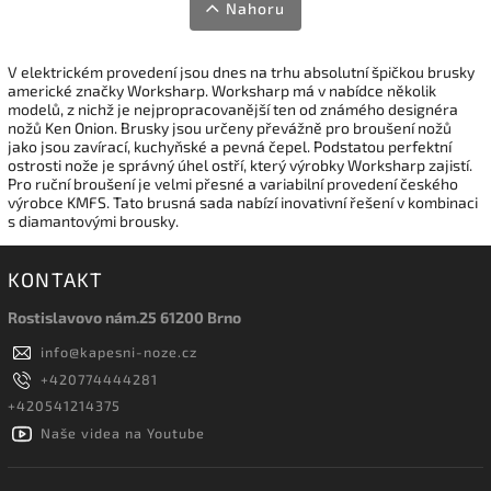
Nahoru
V elektrickém provedení jsou dnes na trhu absolutní špičkou brusky
americké značky Worksharp. Worksharp má v nabídce několik
modelů, z nichž je nejpropracovanější ten od známého designéra
nožů Ken Onion. Brusky jsou určeny převážně pro broušení nožů
jako jsou zavírací, kuchyňské a pevná čepel. Podstatou perfektní
ostrosti nože je správný úhel ostří, který výrobky Worksharp zajistí.
Pro ruční broušení je velmi přesné a variabilní provedení českého
výrobce KMFS. Tato brusná sada nabízí inovativní řešení v kombinaci
s diamantovými brousky.
KONTAKT
Rostislavovo nám.25 61200 Brno
info
@
kapesni-noze.cz
+420774444281
+420541214375
Naše videa na Youtube