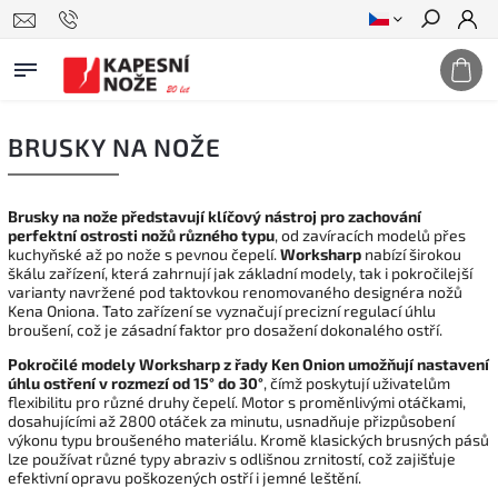
Hledat
BRUSKY NA NOŽE
Brusky na nože představují klíčový nástroj pro zachování
perfektní ostrosti nožů různého typu
, od zavíracích modelů přes
kuchyňské až po nože s pevnou čepelí.
Worksharp
nabízí širokou
škálu zařízení, která zahrnují jak základní modely, tak i pokročilejší
varianty navržené pod taktovkou renomovaného designéra nožů
Kena Oniona. Tato zařízení se vyznačují precizní regulací úhlu
broušení, což je zásadní faktor pro dosažení dokonalého ostří.
Pokročilé modely Worksharp z řady Ken Onion umožňují nastavení
úhlu ostření v rozmezí od 15° do 30°
, čímž poskytují uživatelům
flexibilitu pro různé druhy čepelí. Motor s proměnlivými otáčkami,
dosahujícími až 2800 otáček za minutu, usnadňuje přizpůsobení
výkonu typu broušeného materiálu. Kromě klasických brusných pásů
lze používat různé typy abraziv s odlišnou zrnitostí, což zajišťuje
efektivní opravu poškozených ostří i jemné leštění.