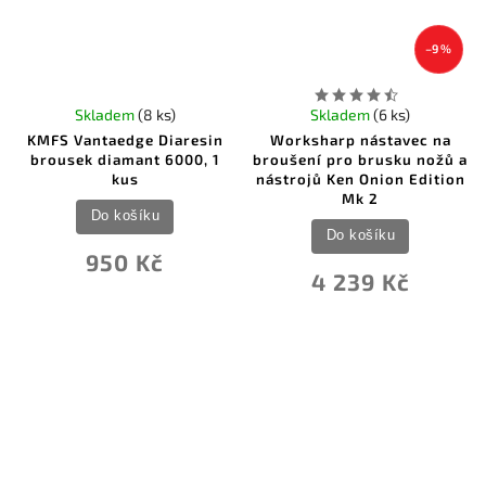
–9 %
Skladem
(8 ks)
Skladem
(6 ks)
KMFS Vantaedge Diaresin
Worksharp nástavec na
brousek diamant 6000, 1
broušení pro brusku nožů a
kus
nástrojů Ken Onion Edition
Mk 2
Do košíku
Do košíku
950 Kč
4 239 Kč