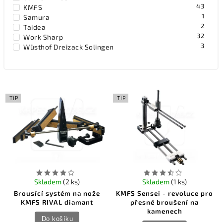
43
KMFS
1
Samura
2
Taidea
32
Work Sharp
3
Wüsthof Dreizack Solingen
TIP
TIP
Skladem
(2 ks)
Skladem
(1 ks)
Brousící systém na nože
KMFS Sensei - revoluce pro
KMFS RIVAL diamant
přesné broušení na
kamenech
Do košíku