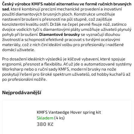
Český výrobce KMFS nabízí alternativu ve formě ručních brusných
sad
, které kombinují precizní mechanické provedení a inovativní
použití diamantových brusných ploch. Konstrukce umožňuje
nastavení broušení s přesností na půl stupně, což zajišťuje
konzistentní kvalitu ostří. Držák na čepel pevně fixuje nůž, zatímco
dvojice vodicích tyčí s diamantovými pláty umožňuje uživateli plynulý
pohyb při broušení.
Diamantové brousky
se vyznačují dlouhou
životností a schopností efektivně pracovat s tvrdými ocelovými
materiály, což z nich činí ideální volbu pro profesionály i nadšené
domácí uživatele.
Pro dosažení ideálních výsledků je klíčové vybavení, které spojuje
ergonomii, přesnost a flexibilitu. Ať už jde o automatizované systémy
Worksharp nebo o ruční sady KMFS, moderní brusky na nože
poskytují řešení pro široké spektrum uživatelů, od hobby kuchařů až
po profesionální nožíře.
Nejprodávanější
KMFS Vantaedge Hover spring kit
Skladem
(4 ks)
380 Kč