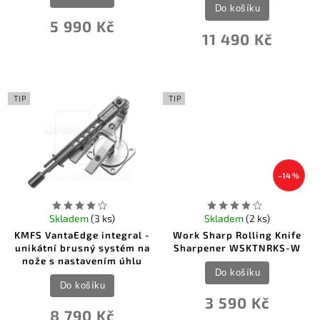
Do košíku
5 990 Kč
11 490 Kč
TIP
TIP
–14 %
Skladem
(3 ks)
Skladem
(2 ks)
KMFS VantaEdge integral -
Work Sharp Rolling Knife
unikátní brusný systém na
Sharpener WSKTNRKS-W
nože s nastavením úhlu
Do košíku
Do košíku
3 590 Kč
8 790 Kč