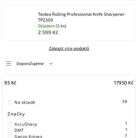
Taidea Rolling Professional Knife Sharpener
TP2309
Skladem
(5 ks)
2 599 Kč
Zobrazit více produktů
Doporučujeme
Nejlevnější
95
Kč
17950
Kč
Nejdražší
Nejprodávanější
59
Na skladě
Abecedně
Značky
1
AccuSharp
1
DMT
7
Ganzo Knives