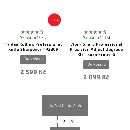
–13 %
Skladem
(5 ks)
Skladem
(4 ks)
Taidea Rolling Professional
Work Sharp Professional
Knife Sharpener TP2309
Precision Adjust Upgrade
Kit - sada brousků
Do košíku
Do košíku
2 599 Kč
2 899 Kč
Načíst 24 dalších
1
4