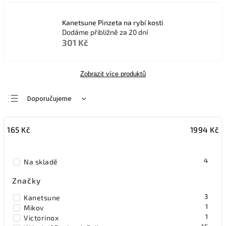
Kanetsune Pinzeta na rybí kosti
Dodáme přibližně za 20 dní
301 Kč
Zobrazit více produktů
Doporučujeme
Nejlevnější
165
Kč
1994
Kč
Nejdražší
Nejprodávanější
4
Na skladě
Abecedně
Značky
3
Kanetsune
1
Mikov
1
Victorinox