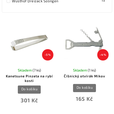
15
Wüsthof Dreizack Solingen
–5 %
–4 %
Skladem
(7 ks)
Skladem
(1 ks)
Kanetsune Pinzeta na rybí
Číšnický otvírák Mikov
kosti
Do košíku
Do košíku
165 Kč
301 Kč