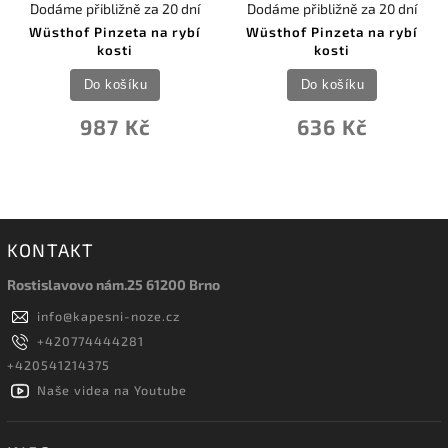
Dodáme přibližně za 20 dní
Dodáme přibližně za 20 dní
Wüsthof Pinzeta na rybí
Wüsthof Pinzeta na rybí
kosti
kosti
Do košíku
Do košíku
987 Kč
636 Kč
KONTAKT
Rostislavovo nám.25 61200 Brno
info
@
kapesni-noze.cz
+420774444281
+420541214375
Naše videa na Youtube