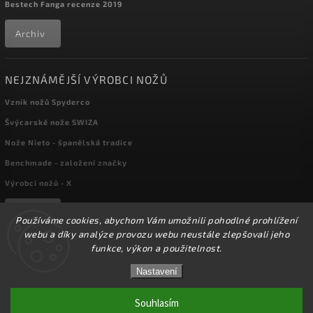
Bestech Fanga recenze 2019
Archiv
NEJZNÁMĚJŠÍ VÝROBCI NOŽŮ
Vznik nožů Spyderco
Švýcarské nože SWIZA
Nože Nieto - španělská tradice
Benchmade - založení značky
Výrobci nožů - X
Archiv
Používáme cookies, abychom Vám umožnili pohodlné prohlížení
webu a díky analýze provozu webu neustále zlepšovali jeho
funkce, výkon a použitelnost.
Copyright 2026
kapesni-noze.cz
. Všechna práva vyhrazena.
☀️Ve dnech 3-14.8 2026 máme zavřeno z důvodu
DOVOLENÉ. Eshop zůstává v provozu, objednávky
Nastavení
Upravit nastavení cookies
budeme zpracovávat v pondělí 17.8.2026. Děkujeme za
pochopení.☀️
Souhlasím