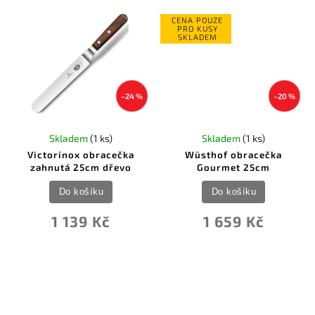
CENA POUZE
PRO KUSY
SKLADEM
–24 %
–20 %
Skladem
(1 ks)
Skladem
(1 ks)
Victorinox obracečka
Wüsthof obracečka
zahnutá 25cm dřevo
Gourmet 25cm
Do košíku
Do košíku
1 139 Kč
1 659 Kč