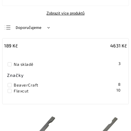
Zobrazit více produktů
Doporučujeme
Nejlevnější
189
Kč
4631
Kč
Nejdražší
Nejprodávanější
3
Na skladě
Abecedně
Značky
8
BeaverCraft
10
Flexcut