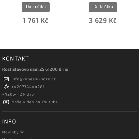
Do košíku
Do košíku
1 761 Kč
3 629 Kč
KONTAKT
Rostislavovo nám.25 61200 Brno
info
@
kapesni-noze.cz
+420774444281
+420541214375
Naše videa na Youtube
INFO
Novinky 💎