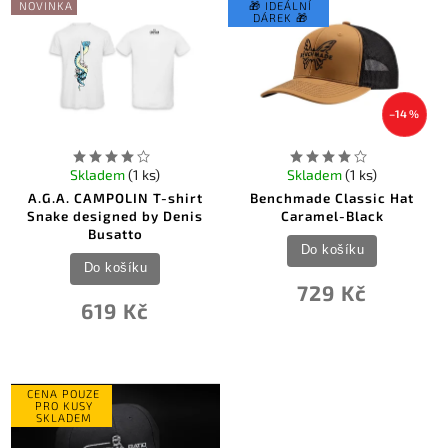
NOVINKA
🎁 IDEÁLNÍ
DÁREK 🎁
–14 %
Skladem
(1 ks)
Skladem
(1 ks)
A.G.A. CAMPOLIN T-shirt
Benchmade Classic Hat
Snake designed by Denis
Caramel-Black
Busatto
Do košíku
Do košíku
729 Kč
619 Kč
CENA POUZE
PRO KUSY
SKLADEM