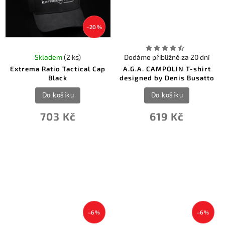
–20 %
Skladem
(2 ks)
Dodáme přibližně za 20 dní
Extrema Ratio Tactical Cap
A.G.A. CAMPOLIN T-shirt
Black
designed by Denis Busatto
Do košíku
Do košíku
703 Kč
619 Kč
–6 %
–6 %