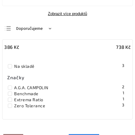
Zobrazit více produktů
Doporučujeme
Nejlevnější
386
Kč
738
Kč
Nejdražší
Nejprodávanější
3
Na skladě
Abecedně
Značky
2
A.G.A. CAMPOLIN
1
Benchmade
1
Extrema Ratio
3
Zero Tolerance