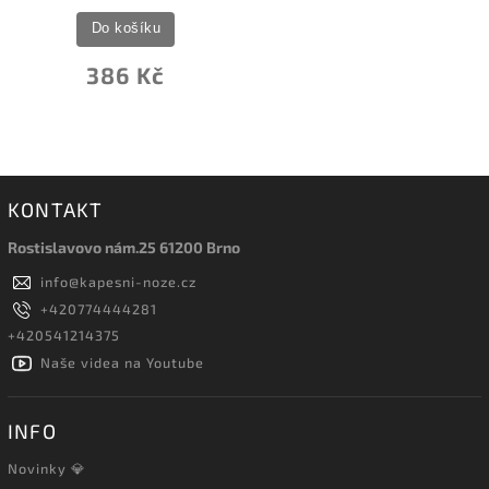
Do košíku
386 Kč
KONTAKT
Rostislavovo nám.25 61200 Brno
info
@
kapesni-noze.cz
+420774444281
+420541214375
Naše videa na Youtube
INFO
Novinky 💎