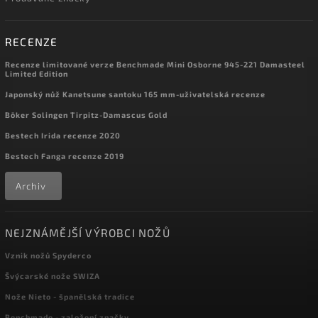
RECENZE
Recenze limitované verze Benchmade Mini Osborne 945-221 Damasteel
Limited Edition
Japonský nůž Kanetsune santoku 165 mm-uživatelská recenze
Böker Solingen Tirpitz-Damascus Gold
Bestech Irida recenze 2020
Bestech Fanga recenze 2019
Archiv
NEJZNÁMĚJŠÍ VÝROBCI NOŽŮ
Vznik nožů Spyderco
Švýcarské nože SWIZA
Nože Nieto - španělská tradice
Benchmade - založení značky