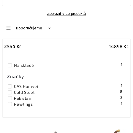
Zobrazit více produktů
Doporučujeme
Nejlevnější
2564
Kč
14898
Kč
Nejdražší
Nejprodávanější
1
Na skladě
Abecedně
Značky
1
CAS Hanwei
8
Cold Steel
2
Pakistan
1
Rawlings