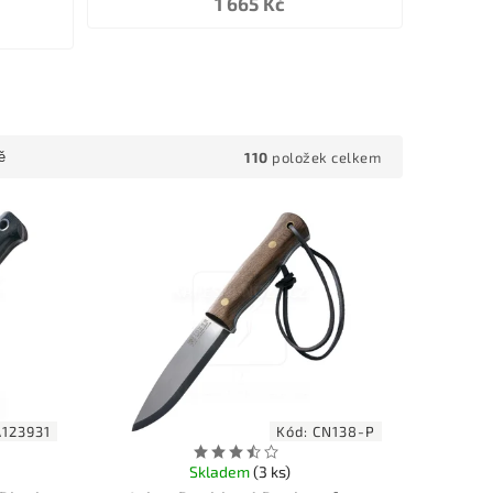
1 665 Kč
110
položek celkem
ě
123931
Kód:
CN138-P
Skladem
(3 ks)