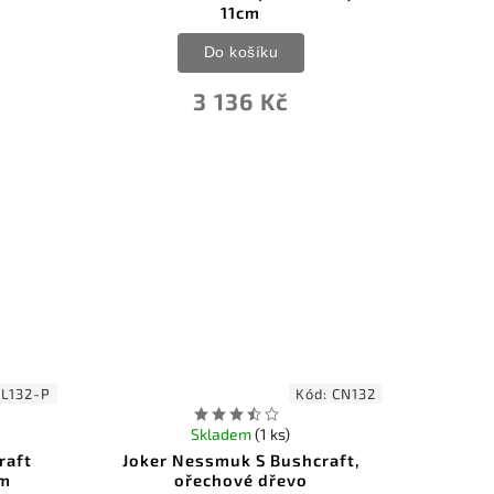
11cm
Do košíku
3 136 Kč
CL132-P
Kód:
CN132
Skladem
(1 ks)
raft
Joker Nessmuk S Bushcraft,
cm
ořechové dřevo