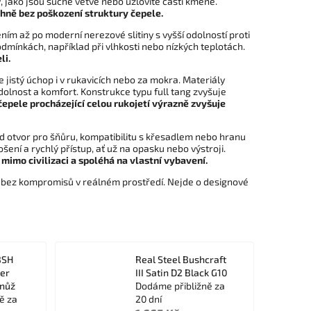
y, jako jsou suché větve nebo uzlovité části kmene.
 ohně bez poškození struktury čepele.
ím až po moderní nerezové slitiny s vyšší odolností proti
podmínkách, například při vlhkosti nebo nízkých teplotách.
li.
 jistý úchop i v rukavicích nebo za mokra. Materiály
olnost a komfort. Konstrukce typu full tang zvyšuje
epele procházející celou rukojetí výrazně zvyšuje
ad otvor pro šňůru, kompatibilitu s křesadlem nebo hranu
ní a rychlý přístup, ať už na opasku nebo výstroji.
mimo civilizaci a spoléhá na vlastní vybavení.
at bez kompromisů v reálném prostředí. Nejde o designové
BSH
Real Steel Bushcraft
her
III Satin D2 Black G10
 nůž
Dodáme přibližně za
ě za
20 dní