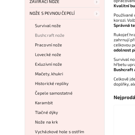
opracování 
ZAVÍRACÍ NOŽE
Kvalitní b
NOŽE S PEVNOU ČEPELÍ
Používané o
korozi. Vol
Správná te
Survival nože
Rukojeť hra
Bushcraft nože
zahrnují př
Pracovní nože
celkovou pe
odolnost p
Lovecké nože
Survival no
Exluzivní nože
hřbetu upra
Bushcraft 
Mačety, khukri
Celkově jd
Historické repliky
doplňky, al
Čepele samostatné
Nejprodá
Karambit
Tlačné dýky
Nože na krk
Vycházkové hole s ostřím