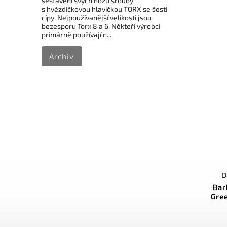
sestavení svých nožů šrouby
s hvězdičkovou hlavičkou TORX se šesti
cípy. Nejpoužívanější velikosti jsou
bezesporu Torx 8 a 6. Někteří výrobci
primárně používají n...
Archiv
D
Bar
Gre