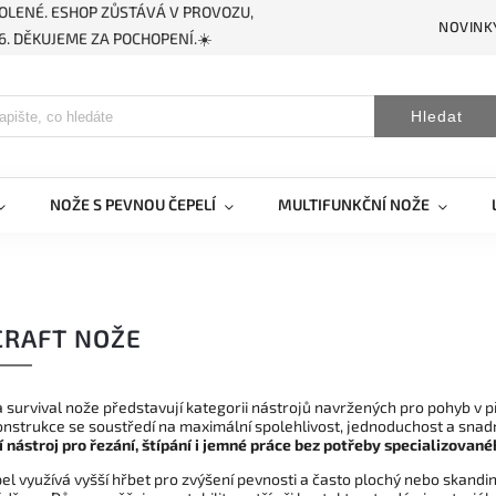
OLENÉ. ESHOP ZŮSTÁVÁ V PROVOZU,
NOVINK
. DĚKUJEME ZA POCHOPENÍ.☀️
Hledat
NOŽE S PEVNOU ČEPELÍ
MULTIFUNKČNÍ NOŽE
CRAFT NOŽE
 survival nože představují kategorii nástrojů navržených pro pohyb v p
 Konstrukce se soustředí na maximální spolehlivost, jednoduchost a sna
í nástroj pro řezání, štípání i jemné práce bez potřeby specializovan
el využívá vyšší hřbet pro zvýšení pevnosti a často plochý nebo skandi