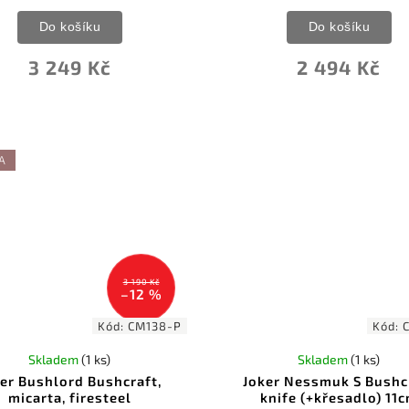
Do košíku
Do košíku
3 249 Kč
2 494 Kč
A
3 190 Kč
–12 %
Kód:
CM138-P
Kód:
Skladem
(1 ks)
Skladem
(1 ks)
er Bushlord Bushcraft,
Joker Nessmuk S Bushc
micarta, firesteel
knife (+křesadlo) 11