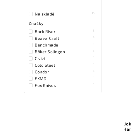
15
Na skladě
Značky
8
Bark River
4
BeaverCraft
3
Benchmade
6
Böker Solingen
1
Civivi
1
Cold Steel
4
Condor
1
FKMD
1
Fox Knives
2
Hibben
23
Joker Spain
2
Kanetsune
2
Komponenty
11
LionSTEEL
Jo
2
Marttiini
Han