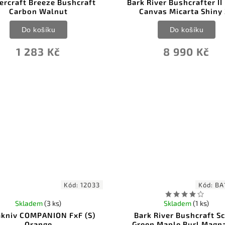
ercraft Breeze Bushcraft
Bark River Bushcrafter II
Carbon Walnut
Canvas Micarta Shiny
Do košíku
Do košíku
1 283 Kč
8 990 Kč
Kód:
12033
Kód:
BA
Skladem
(3 ks)
Skladem
(1 ks)
kniv COMPANION FxF (S)
Bark River Bushcraft S
Orange
Green Maple Burl Magn