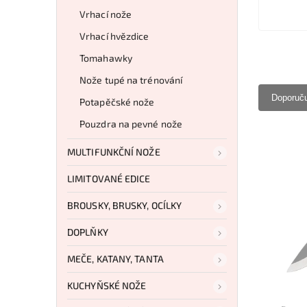
Vrhací nože
Vrhací hvězdice
Tomahawky
Nože tupé na trénování
Doporuč
Potapěčské nože
Pouzdra na pevné nože
MULTIFUNKČNÍ NOŽE
LIMITOVANÉ EDICE
BROUSKY, BRUSKY, OCÍLKY
DOPLŇKY
MEČE, KATANY, TANTA
KUCHYŇSKÉ NOŽE