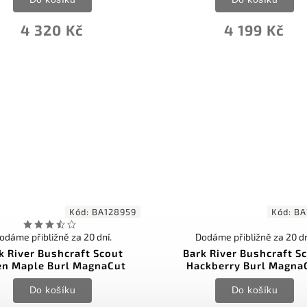
4 320 Kč
4 199 Kč
Kód:
BA128959
Kód:
BA
odáme přibližně za 20 dní.
Dodáme přibližně za 20 dn
k River Bushcraft Scout
Bark River Bushcraft S
en Maple Burl MagnaCut
Hackberry Burl Magna
Do košíku
Do košíku