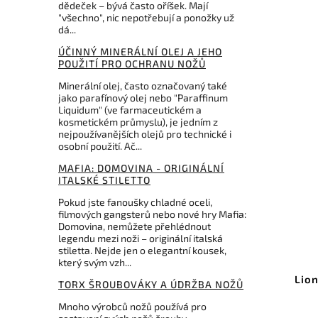
dědeček – bývá často oříšek. Mají
"všechno", nic nepotřebují a ponožky už
dá...
ÚČINNÝ MINERÁLNÍ OLEJ A JEHO
POUŽITÍ PRO OCHRANU NOŽŮ
Minerální olej, často označovaný také
jako parafínový olej nebo "Paraffinum
Liquidum" (ve farmaceutickém a
kosmetickém průmyslu), je jedním z
nejpoužívanějších olejů pro technické i
osobní použití. Ač...
MAFIA: DOMOVINA - ORIGINÁLNÍ
ITALSKÉ STILETTO
Pokud jste fanoušky chladné oceli,
filmových gangsterů nebo nové hry Mafia:
Domovina, nemůžete přehlédnout
legendu mezi noži – originální italská
stiletta. Nejde jen o elegantní kousek,
který svým vzh...
Lio
TORX ŠROUBOVÁKY A ÚDRŽBA NOŽŮ
Mnoho výrobců nožů používá pro