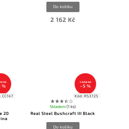
Do košíku
2 162 Kč
29 Kč
1 558 Kč
3 %
–5 %
:
CC147
Kód:
RS3725
Skladem
(1 ks)
e 20
Real Steel Bushcraft III Black
vina
Do košíku