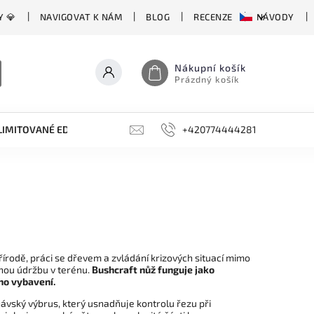
Y 💎
NAVIGOVAT K NÁM
BLOG
RECENZE
NÁVODY
Nákupní košík
Prázdný košík
LIMITOVANÉ EDICE
BROUSKY, BRUSKY, OCÍLKY
+420774444281
DOPLŇKY
řírodě, práci se dřevem a zvládání krizových situací mimo
dnou údržbu v terénu.
Bushcraft nůž funguje jako
ého vybavení.
návský výbrus, který usnadňuje kontrolu řezu při