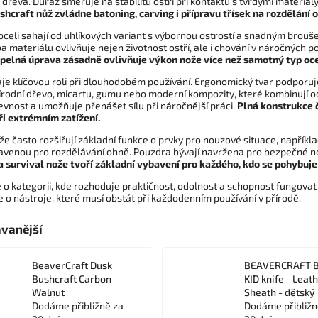
dřeva. Důraz směřuje na stabilitu ostří při kontaktu s tvrdými materiál
ushcraft nůž zvládne batoning, carving i přípravu třísek na rozdělání
celi sahají od uhlíkových variant s výbornou ostrostí a snadným broušen
ba materiálu ovlivňuje nejen životnost ostří, ale i chování v náročných 
pelná úprava zásadně ovlivňuje výkon nože více než samotný typ oce
je klíčovou roli při dlouhodobém používání. Ergonomický tvar podporuje
írodní dřevo, micartu, gumu nebo moderní kompozity, které kombinují od
vnost a umožňuje přenášet sílu při náročnější práci.
Plná konstrukce č
ři extrémním zatížení.
že často rozšiřují základní funkce o prvky pro nouzové situace, napříkl
venou pro rozdělávání ohně. Pouzdra bývají navržena pro bezpečné noše
a survival nože tvoří základní vybavení pro každého, kdo se pohybuje 
e o kategorii, kde rozhoduje praktičnost, odolnost a schopnost fungov
e o nástroje, které musí obstát při každodenním používání v přírodě.
vanější
BeaverCraft Dusk
BEAVERCRAFT 
Bushcraft Carbon
KID knife - Leat
Walnut
Sheath - dětský
Dodáme přibližně za
Dodáme přibližn