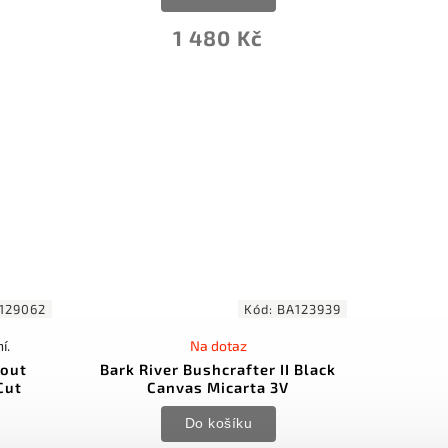
1 480 Kč
129062
Kód:
BA123939
í.
Na dotaz
cout
Bark River Bushcrafter II Black
Cut
Canvas Micarta 3V
Do košíku