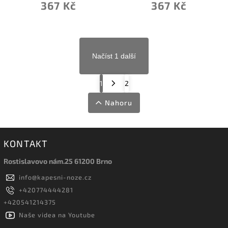
367 Kč
367 Kč
Načíst 1 další
1
2
Nahoru
KONTAKT
Rostislavovo nám.25 61200 Brno
info
@
kapesni-noze.cz
+420774444281
+420541214375
Naše videa na Youtube