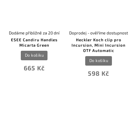
Dodáme přibližně za 20 dní
Doprodej - ověříme dostupnost
ESEE Candiru Handles
Heckler Koch clip pro
Micarta Green
Incursion, Mini Incursion
OTF Automatic
Do košíku
Do košíku
665 Kč
598 Kč