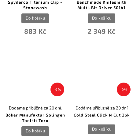
Spyderco Titanium Clip -
Benchmade Knifesmith
Stonewash
Multi-Bit Driver 50141
Do košíku
Do košíku
883 Kč
2 349 Kč
–9 %
–9 %
Dodáme přibližně za 20 dní.
Dodáme přibližně za 20 dní
Böker Manufaktur Solingen
Cold Steel Click N Cut 3pk
Toolkit Torx
Do košíku
Do košíku