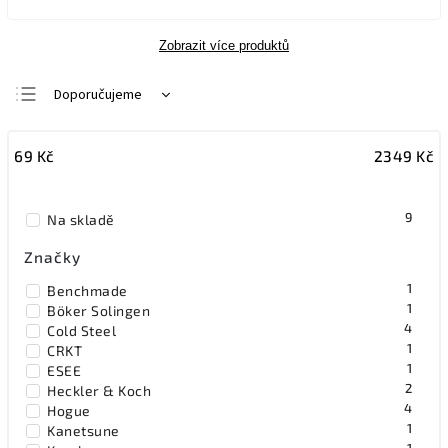
Zobrazit více produktů
Doporučujeme
Nejlevnější
69
Kč
2349
Kč
Nejdražší
Nejprodávanější
9
Na skladě
Abecedně
Značky
1
Benchmade
1
Böker Solingen
4
Cold Steel
1
CRKT
1
ESEE
2
Heckler & Koch
4
Hogue
1
Kanetsune