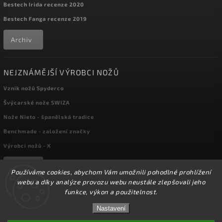
Bestech Irida recenze 2020
Bestech Fanga recenze 2019
Archiv
NEJZNÁMĚJŠÍ VÝROBCI NOŽŮ
Vznik nožů Spyderco
Švýcarské nože SWIZA
Nože Nieto - španělská tradice
Benchmade - založení značky
Výrobci nožů - X
Archiv
Používáme cookies, abychom Vám umožnili pohodlné prohlížení
webu a díky analýze provozu webu neustále zlepšovali jeho
funkce, výkon a použitelnost.
Copyright 2026
kapesni-noze.cz
. Všechna práva vyhrazena.
☀️Ve dnech 3-14.8 2026 máme zavřeno z důvodu
DOVOLENÉ. Eshop zůstává v provozu, objednávky
Nastavení
Upravit nastavení cookies
budeme zpracovávat v pondělí 17.8.2026. Děkujeme za
pochopení.☀️