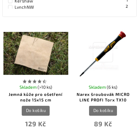
1
Kershaw
2
LynchNW
3
Narex
2
Ontario
1
Ostatní
1
Victorinox
Skladem
(>10 ks)
Skladem
(6 ks)
Jemná kůže pro ošetření
Narex šroubovák MICRO
nože 15x15 cm
LINE PROFI Torx TX10
Do košíku
Do košíku
129 Kč
89 Kč