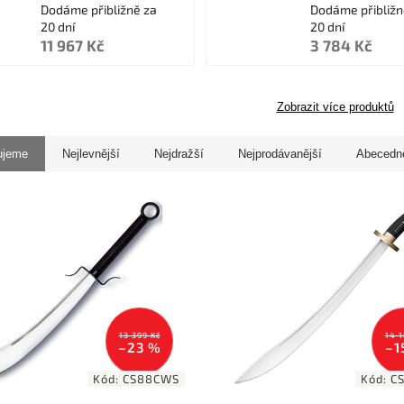
Dodáme přibližně za
Dodáme přibližn
20 dní
20 dní
11 967 Kč
3 784 Kč
Zobrazit více produktů
ujeme
Nejlevnější
Nejdražší
Nejprodávanější
Abecedn
13 399 Kč
14 1
–23 %
–1
Kód:
CS88CWS
Kód:
C