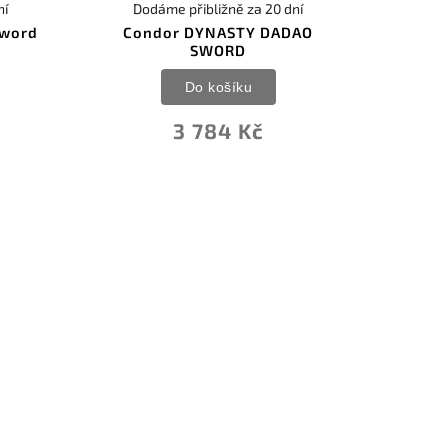
ní
Dodáme přibližně za 20 dní
Sword
Condor DYNASTY DADAO
SWORD
Do košíku
3 784 Kč