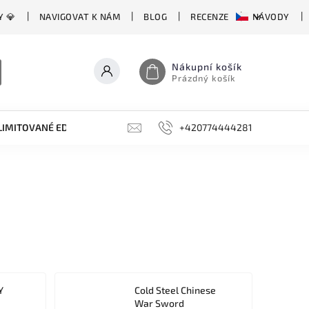
Y 💎
NAVIGOVAT K NÁM
BLOG
RECENZE
NÁVODY
Nákupní košík
Prázdný košík
LIMITOVANÉ EDICE
BROUSKY, BRUSKY, OCÍLKY
+420774444281
DOPLŇKY
Y
Cold Steel Chinese
War Sword