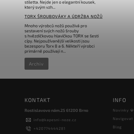
stiletta. Nejde jen o elegantní kousek,
který svým vzh...
TORX ŠROUBOVÁKY A ÚDRŽBA NOŽŮ
Mnoho výrobců nožů používá pro
sestavení svých nožů šrouby
s hvězdičkovou hlavičkou TORX se šesti
cípy. Nejpoužívanější velikosti jsou
bezesporu Torx 8 a 6. Někteří výrobci
primárně používají n...
Archiv
KONTAKT
INFO
Rostislavovo nám.25 61200 Brno
Novinky 
Navigovat
info
@
kapesni-noze.cz
Blog
+420774444281