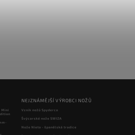
NEJZNÁMĚJŠÍ VÝROBCI NOŽŮ
 Mini
Vznik nožů Spyderco
dition
Švýcarské nože SWIZA
 mm-
Nože Nieto - španělská tradice
d