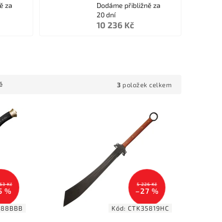
ě za
Dodáme přibližně za
20 dní
10 236 Kč
3
položek celkem
ě
63 Kč
5 226 Kč
5 %
–27 %
S88BBB
Kód:
CTK35819HC