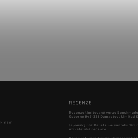
RECENZE
Recenze limitované verze Benchmade

Osborne 945-221 Damasteel Limited E
 k nám
Japonský nůž Kanetsune santoku 165
uživatelská recenze
Böker Solingen Tirpitz-Damascus Gol