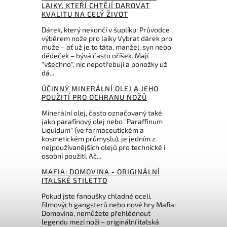
LAIKY, KTEŘÍ CHTĚJÍ DAROVAT
KVALITU NA CELÝ ŽIVOT
Dárek, který nekončí v šuplíku: Průvodce
výběrem nože pro laiky Vybrat dárek pro
muže – ať už je to táta, manžel, syn nebo
dědeček – bývá často oříšek. Mají
"všechno", nic nepotřebují a ponožky už
dá...
ÚČINNÝ MINERÁLNÍ OLEJ A JEHO
POUŽITÍ PRO OCHRANU NOŽŮ
Minerální olej, často označovaný také
jako parafínový olej nebo "Paraffinum
Liquidum" (ve farmaceutickém a
kosmetickém průmyslu), je jedním z
nejpoužívanějších olejů pro technické i
osobní použití. Ač...
MAFIA: DOMOVINA - ORIGINÁLNÍ
ITALSKÉ STILETTO
Pokud jste fanoušky chladné oceli,
filmových gangsterů nebo nové hry Mafia:
Domovina, nemůžete přehlédnout
legendu mezi noži – originální italská