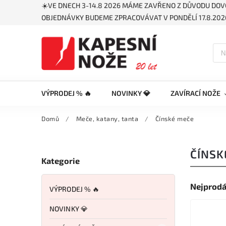
☀️VE DNECH 3-14.8 2026 MÁME ZAVŘENO Z DŮVODU DOV
OBJEDNÁVKY BUDEME ZPRACOVÁVAT V PONDĚLÍ 17.8.2026
VÝPRODEJ % 🔥
NOVINKY 💎
ZAVÍRACÍ NOŽE
Domů
/
Meče, katany, tanta
/
Čínské meče
ČÍNSK
Kategorie
Nejprodá
VÝPRODEJ % 🔥
NOVINKY 💎