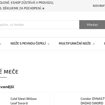
OLENÉ. ESHOP ZŮSTÁVÁ V PROVOZU,
NOVINK
. DĚKUJEME ZA POCHOPENÍ.☀️
Hledat
NOŽE S PEVNOU ČEPELÍ
MULTIFUNKČNÍ NOŽE
É MEČE
vanější
Cold Steel Willow
Condor DYNAST
Leaf Sword
DADAO SWORD