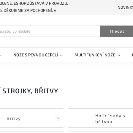
OLENÉ. ESHOP ZŮSTÁVÁ V PROVOZU,
NOVINK
. DĚKUJEME ZA POCHOPENÍ.☀️
Hledat
NOŽE S PEVNOU ČEPELÍ
MULTIFUNKČNÍ NOŽE
Í STROJKY, BŘITVY
Holící sady s
Břitvy
břitvou