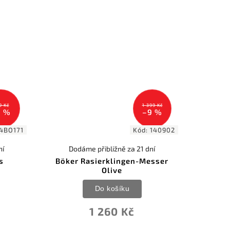
9 Kč
1 399 Kč
9 %
–9 %
4BO171
Kód:
140902
ní
Dodáme přibližně za 21 dní
s
Böker Rasierklingen-Messer
Olive
Do košíku
1 260 Kč