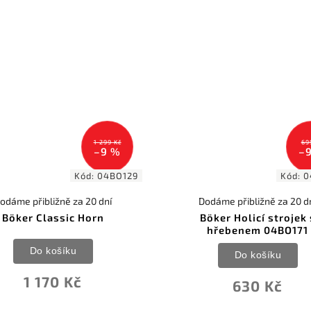
1 299 Kč
69
–9 %
–
Kód:
04BO129
Kód:
0
odáme přibližně za 20 dní
Dodáme přibližně za 20 d
Böker Classic Horn
Böker Holicí strojek 
hřebenem 04BO171
Do košíku
Do košíku
1 170 Kč
630 Kč