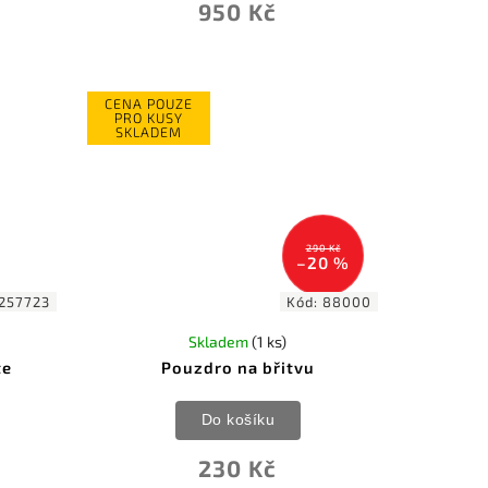
950 Kč
CENA POUZE
PRO KUSY
SKLADEM
290 Kč
–20 %
257723
Kód:
88000
Skladem
(1 ks)
te
Pouzdro na břitvu
Do košíku
230 Kč