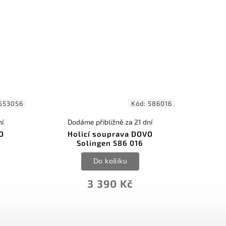
553056
Kód:
586016
ní
Dodáme přibližně za 21 dní
O
Holicí souprava DOVO
Solingen 586 016
Do košíku
3 390 Kč