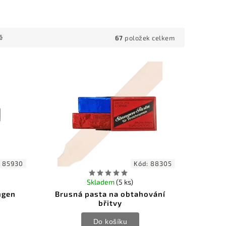
67
položek celkem
ě
:
85930
Kód:
88305
Skladem
(5 ks)
ngen
Brusná pasta na obtahování
břitvy
Do košíku