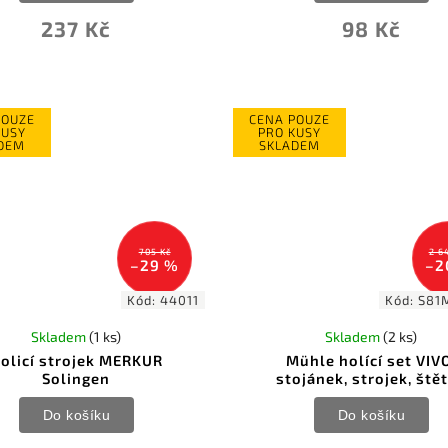
237 Kč
98 Kč
POUZE
CENA POUZE
KUSY
PRO KUSY
DEM
SKLADEM
705 Kč
2 6
–29 %
–2
Kód:
44011
Kód:
S81
Skladem
(1 ks)
Skladem
(2 ks)
olicí strojek MERKUR
Mühle holící set VIV
Solingen
stojánek, strojek, ště
Do košíku
Do košíku