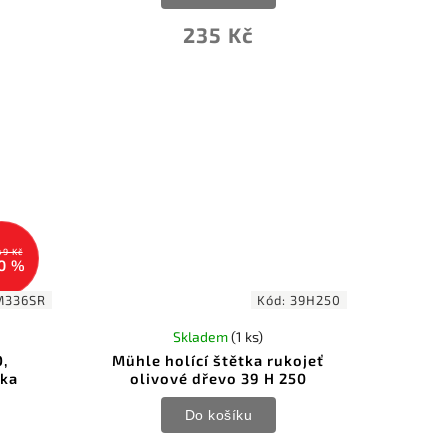
235 Kč
49 Kč
0 %
M336SR
Kód:
39H250
Skladem
(1 ks)
O,
Mühle holící štětka rukojeť
tka
olivové dřevo 39 H 250
Do košíku