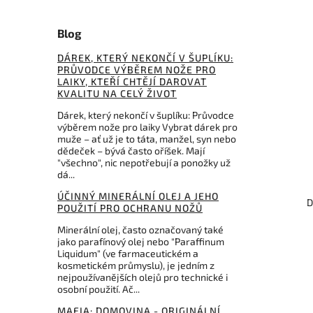
Blog
DÁREK, KTERÝ NEKONČÍ V ŠUPLÍKU:
PRŮVODCE VÝBĚREM NOŽE PRO
LAIKY, KTEŘÍ CHTĚJÍ DAROVAT
KVALITU NA CELÝ ŽIVOT
Dárek, který nekončí v šuplíku: Průvodce
výběrem nože pro laiky Vybrat dárek pro
muže – ať už je to táta, manžel, syn nebo
dědeček – bývá často oříšek. Mají
"všechno", nic nepotřebují a ponožky už
dá...
ÚČINNÝ MINERÁLNÍ OLEJ A JEHO
D
POUŽITÍ PRO OCHRANU NOŽŮ
Minerální olej, často označovaný také
jako parafínový olej nebo "Paraffinum
Liquidum" (ve farmaceutickém a
kosmetickém průmyslu), je jedním z
nejpoužívanějších olejů pro technické i
osobní použití. Ač...
MAFIA: DOMOVINA - ORIGINÁLNÍ