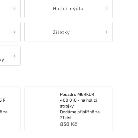
Holící mýdla
Žiletky
vy
Pouzdro MERKUR
5 R
400 010 - na holicí
strojky
ě za
Dodáme přibližně za
21 dní
850 Kč