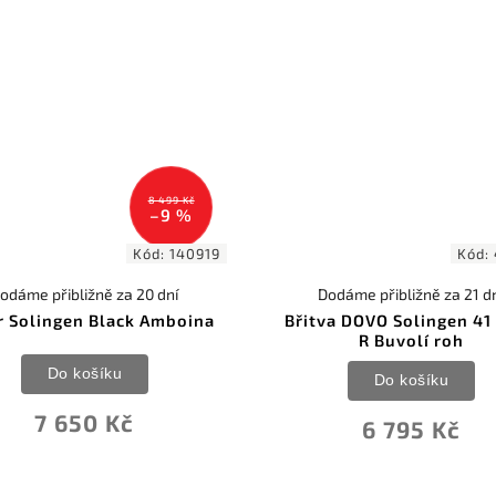
8 499 Kč
–9 %
Kód:
140919
Kód:
odáme přibližně za 20 dní
Dodáme přibližně za 21 d
r Solingen Black Amboina
Břitva DOVO Solingen 41
R Buvolí roh
Do košíku
Do košíku
7 650 Kč
6 795 Kč