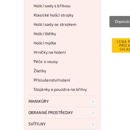
Holící sady s břitvou
Klasické holící strojky
Doporuč
Holící sady se strojkem
Holící štětky
CENA 
Holící mýdla
PRO 
SKLA
Hrníčky na holení
Péče o vousy
Žiletky
Příslušenství holení
Stojánky a pouzdra na břitvy
MANIKÚRY
OBRANNÉ PROSTŘEDKY
SVÍTILNY