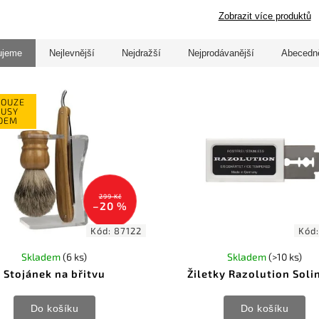
Zobrazit více produktů
ujeme
Nejlevnější
Nejdražší
Nejprodávanější
Abecedn
POUZE
KUSY
DEM
299 Kč
–20 %
Kód:
87122
Kód
Skladem
(6 ks)
Skladem
(>10 ks)
Stojánek na břitvu
Žiletky Razolution Soli
Do košíku
Do košíku