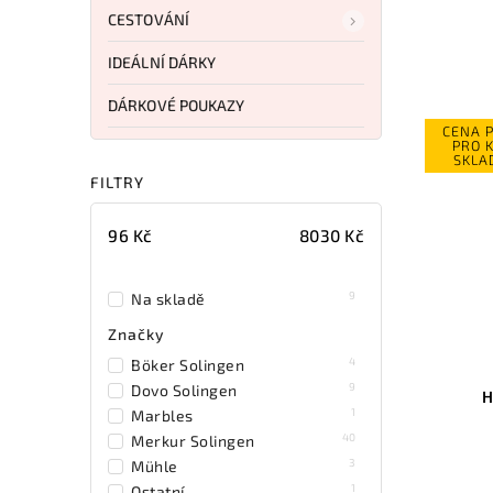
CESTOVÁNÍ
IDEÁLNÍ DÁRKY
DÁRKOVÉ POUKAZY
CENA 
PRO 
SKLA
FILTRY
96
Kč
8030
Kč
9
Na skladě
Značky
4
Böker Solingen
9
Dovo Solingen
H
1
Marbles
40
Merkur Solingen
3
Mühle
1
Ostatní