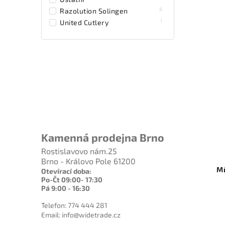
8
Razolution Solingen
1
United Cutlery
Kamenná prodejna Brno
Rostislavovo nám.25
Brno - Královo Pole 61200
M
Otevírací doba:
Po-Čt 09:00- 17:30
Pá 9:00 - 16:30
Telefon: 774 444 281
Email: info@widetrade.cz