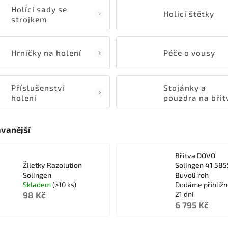
Holící sady se
Holící štětky
strojkem
Hrníčky na holení
Péče o vousy
Příslušenství
Stojánky a
holení
pouzdra na břit
vanější
Břitva DOVO
Žiletky Razolution
Solingen 41 585
Solingen
Buvolí roh
Skladem
(>10 ks)
Dodáme přibližn
98 Kč
21 dní
6 795 Kč