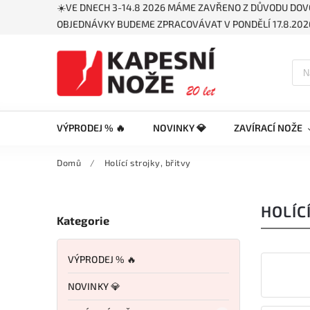
☀️VE DNECH 3-14.8 2026 MÁME ZAVŘENO Z DŮVODU DOV
OBJEDNÁVKY BUDEME ZPRACOVÁVAT V PONDĚLÍ 17.8.2026
VÝPRODEJ % 🔥
NOVINKY 💎
ZAVÍRACÍ NOŽE
Domů
/
Holící strojky, břitvy
HOLÍC
Kategorie
VÝPRODEJ % 🔥
NOVINKY 💎