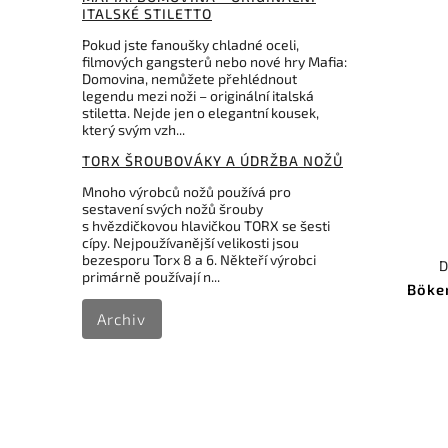
ITALSKÉ STILETTO
Pokud jste fanoušky chladné oceli,
filmových gangsterů nebo nové hry Mafia:
Domovina, nemůžete přehlédnout
legendu mezi noži – originální italská
stiletta. Nejde jen o elegantní kousek,
který svým vzh...
TORX ŠROUBOVÁKY A ÚDRŽBA NOŽŮ
Mnoho výrobců nožů používá pro
sestavení svých nožů šrouby
s hvězdičkovou hlavičkou TORX se šesti
cípy. Nejpoužívanější velikosti jsou
bezesporu Torx 8 a 6. Někteří výrobci
D
primárně používají n...
Böke
Archiv