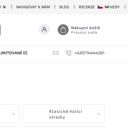
Y 💎
NAVIGOVAT K NÁM
BLOG
RECENZE
NÁVODY
Nákupní košík
Prázdný košík
LIMITOVANÉ EDICE
BROUSKY, BRUSKY, OCÍLKY
+420774444281
DOPLŇKY
Klasické holící
strojky