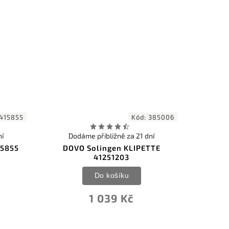
415855
Kód:
385006
ní
Dodáme přibližně za 21 dní
 5855
DOVO Solingen KLIPETTE
41251203
Do košíku
1 039 Kč