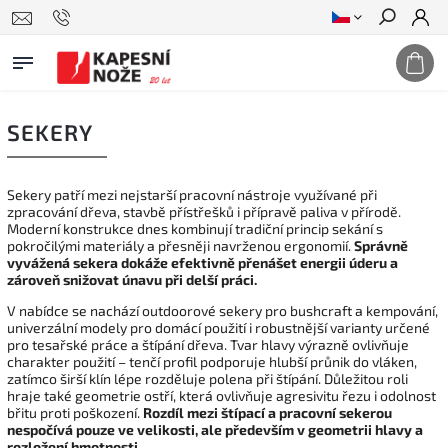
Hledat
SEKERY
Sekery patří mezi nejstarší pracovní nástroje využívané při
zpracování dřeva, stavbě přístřešků i přípravě paliva v přírodě.
Moderní konstrukce dnes kombinují tradiční princip sekání s
pokročilými materiály a přesněji navrženou ergonomií.
Správně
vyvážená sekera dokáže efektivně přenášet energii úderu a
zároveň snižovat únavu při delší práci.
V nabídce se nachází outdoorové sekery pro bushcraft a kempování,
univerzální modely pro domácí použití i robustnější varianty určené
pro tesařské práce a štípání dřeva. Tvar hlavy výrazně ovlivňuje
charakter použití – tenčí profil podporuje hlubší průnik do vláken,
zatímco širší klín lépe rozděluje polena při štípání. Důležitou roli
hraje také geometrie ostří, která ovlivňuje agresivitu řezu i odolnost
břitu proti poškození.
Rozdíl mezi štípací a pracovní sekerou
nespočívá pouze ve velikosti, ale především v geometrii hlavy a
rozložení hmotnosti.