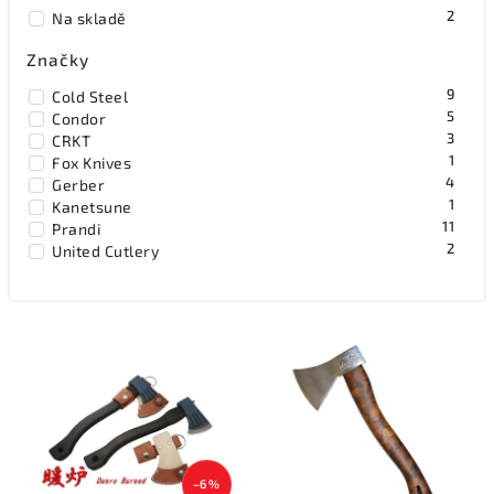
2
Na skladě
Abecedně
Značky
9
Cold Steel
5
Condor
3
CRKT
1
Fox Knives
4
Gerber
1
Kanetsune
11
Prandi
2
United Cutlery
–6 %