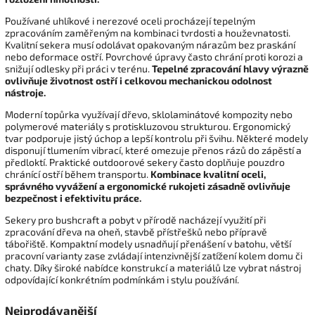
Používané uhlíkové i nerezové oceli procházejí tepelným
zpracováním zaměřeným na kombinaci tvrdosti a houževnatosti.
Kvalitní sekera musí odolávat opakovaným nárazům bez praskání
nebo deformace ostří. Povrchové úpravy často chrání proti korozi a
snižují odlesky při práci v terénu.
Tepelné zpracování hlavy výrazně
ovlivňuje životnost ostří i celkovou mechanickou odolnost
nástroje.
Moderní topůrka využívají dřevo, sklolaminátové kompozity nebo
polymerové materiály s protiskluzovou strukturou. Ergonomický
tvar podporuje jistý úchop a lepší kontrolu při švihu. Některé modely
disponují tlumením vibrací, které omezuje přenos rázů do zápěstí a
předloktí. Praktické outdoorové sekery často doplňuje pouzdro
chránící ostří během transportu.
Kombinace kvalitní oceli,
správného vyvážení a ergonomické rukojeti zásadně ovlivňuje
bezpečnost i efektivitu práce.
Sekery pro bushcraft a pobyt v přírodě nacházejí využití při
zpracování dřeva na oheň, stavbě přístřešků nebo přípravě
tábořiště. Kompaktní modely usnadňují přenášení v batohu, větší
pracovní varianty zase zvládají intenzivnější zatížení kolem domu či
chaty. Díky široké nabídce konstrukcí a materiálů lze vybrat nástroj
odpovídající konkrétním podmínkám i stylu používání.
Nejprodávanější