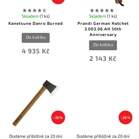
Skladem
(1 ks)
Skladem
(1 ks)
Kanetsune Danro Burned
Prandi German Hatchet
3.003.06.AH 50th
Anniversary
Do košíku
Do košíku
4 935 Kč
2 143 Kč
–26 %
–28 %
Dodáme přibližně za 20 dní
Dodáme přibližně za 20 dní