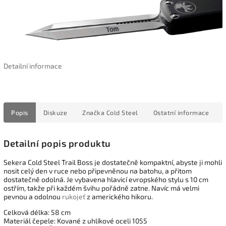
Detailní informace
Popis
Diskuze
Značka
Cold Steel
Ostatní informace
Detailní popis produktu
Sekera Cold Steel Trail Boss je dostatečně kompaktní, abyste ji mohli
nosit celý den v ruce nebo připevněnou na batohu, a přitom
dostatečně odolná. Je vybavena hlavicí evropského stylu s 10 cm
ostřím, takže při každém švihu pořádně zatne. Navíc má velmi
pevnou a odolnou
rukojeť
z amerického hikoru.
Celková délka: 58 cm
Materiál čepele: Kované z uhlíkové oceli 1055