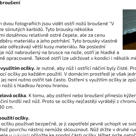
 broušení
h dvou fotografiích jsou vidět ostří nožů broušené "V
ze slinutých karbidů. Tyto brousky několika
mi dosáhnou relativně ostré čepele, ale za cenu
dběru materiálu a jeho potrhání. Tyto brousky vlastně
 ale odřezávají větší kusy materiálu. Na poslední
i je nůž nabroušený na brusce na nože, ostří je hladké a
ě opracované. Takové ostří lze udržovat v kondici i několik m
 využitím ocílky.
Je nutné, aby nůž i ostřící náčiní byly čisté. P
cí ocílky po každém použití. V domácím prostředí je však jedn
 jej není nutno ostřit tak často. Ostření s využitím ocílky je zp
u nožů s hladkou řeznou hranou.
elová ocílka
. K tomu, aby ostření nebo broušení přineslo kýže
iní tvrdší než nůž. Proto se ocílky nejčastěji vyrábějí z chrom
-30 cm.
oužití ocílky.
 ocílku používat bezpečně, je ji zapotřebí pevně uchopit ve svis
jehož povrchu nástroj nemůže sklouznout. Nůž držte v druhé ru
pele u
rukojeti
přiložte ke spodní části ocílky. Hřbet nože nato