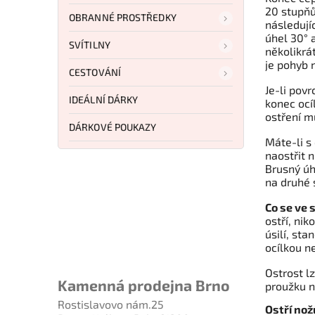
20 stupňů.
OBRANNÉ PROSTŘEDKY
následujíc
úhel 30° 
SVÍTILNY
několikrát
je pohyb 
CESTOVÁNÍ
Je-li povr
IDEÁLNÍ DÁRKY
konec ocí
ostření mu
DÁRKOVÉ POUKAZY
Máte-li s 
naostřit 
Brusný úh
na druhé 
Co se ve 
ostří, nik
úsilí, st
ocílkou n
Ostrost lz
Kamenná prodejna Brno
proužku no
Rostislavovo nám.25
Ostří no