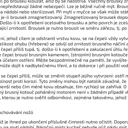
l po brousku klouzat, aniž by se naostřila. Všechny brousky zn
 nepředstavují žádné nebezpečí. Lze je běžně ručně mýt. Bro
a nádobí nebo sterilizovat. Při mytí v myčce se však může stá
 je-li brousek zmagnetizovaný. Zmagnetizovaný brousek dopor
 Došlo-li k opotřebení ocelového brousku a jeho povrch je zcel
jící zrnitostí. Brousek je nutno brousit ve směru zářezu, tj. po
ení, jehož cílem je odstranit vrstvu kovu, se na čepeli vždy v
elikost ohybu (hřebene) se odvíjí od zrnitosti brusného náčiní a
i čepel příliš tupá, tj. došlo-li k opotřebení a zakulacení úhlu 
 čepel brousí brusným kamenem, (strojním) brusným kotoučem
a účelem ostření. Mějte bezpodmínečně na paměti, že vyvíjíte-li
 může dojít k nadbytečnému tření, a to dokonce i při použití v
i se čepel příliš, může se změnit stupeň jejího vytvrzení: ostř
dolnost proti korozi. Tyto změny mohou být natolik závažné, ž
menší nebo čím méně kovu obsahuje, tím rychleji se zahřívá. O 
ý brusný kotouč poháněný motorem není v žádném případě vho
t, kterou je nutno svěřit odborníkovi, zejména takovému, jehož 
 uchovávání nožů
ůž je ihned po ukončení příslušné činnosti nutno očistit. Dop
u na mytí nádobí. Náročný mistr kuchař nebude nůž nikdy mýt v