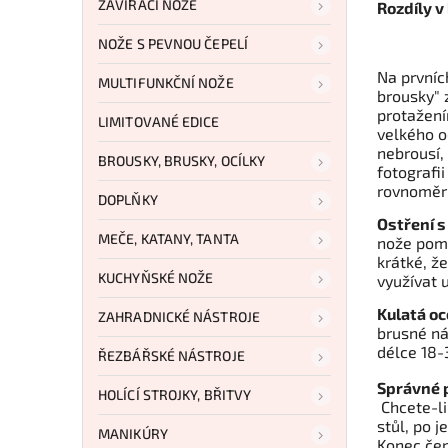
ZAVÍRACÍ NOŽE
Rozdíly v
NOŽE S PEVNOU ČEPELÍ
Na prvníc
MULTIFUNKČNÍ NOŽE
brousky" 
protažení
LIMITOVANÉ EDICE
velkého o
nebrousí,
BROUSKY, BRUSKY, OCÍLKY
fotografi
rovnoměrn
DOPLŇKY
Ostření s
MEČE, KATANY, TANTA
nože pomo
krátké, že
KUCHYŇSKÉ NOŽE
využívat 
Kulatá oc
ZAHRADNICKÉ NÁSTROJE
brusné náč
délce 18
ŘEZBÁŘSKÉ NÁSTROJE
Správné p
HOLÍCÍ STROJKY, BŘITVY
Chcete-li
stůl, po 
MANIKÚRY
Konec če