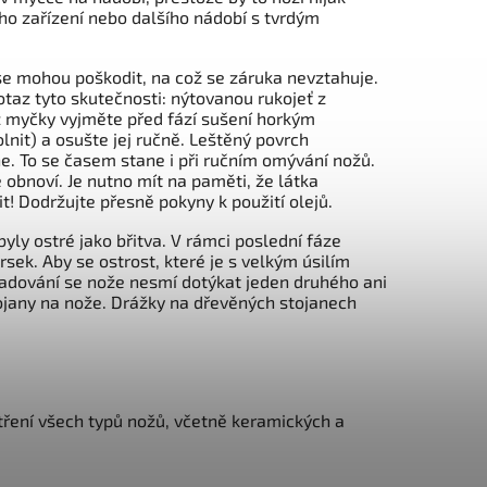
ího zařízení nebo dalšího nádobí s tvrdým
se mohou poškodit, na což se záruka nevztahuje.
otaz tyto skutečnosti: nýtovanou rukojeť z
 myčky vyjměte před fází sušení horkým
it) a osušte jej ručně. Leštěný povrch
e. To se časem stane i při ručním omývání nožů.
 obnoví. Je nutno mít na paměti, že látka
 Dodržujte přesně pokyny k použití olejů.
byly ostré jako břitva. V rámci poslední fáze
sek. Aby se ostrost, které je s velkým úsilím
ladování se nože nesmí dotýkat jeden druhého ani
tojany na nože. Drážky na dřevěných stojanech
tření všech typů nožů, včetně keramických a