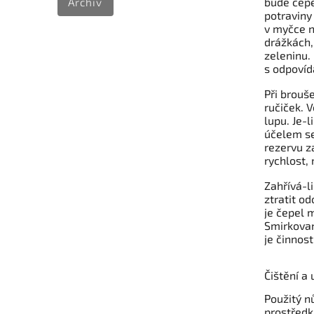
bude čepe
Archiv
potraviny
v myčce n
drážkách,
zeleninu.
s odpovída
Při brouš
ručiček. V
lupu. Je-l
účelem se
rezervu z
rychlost,
Zahřívá-l
ztratit o
je čepel 
Smirkovan
je činnos
Čištění a
Použitý n
prostředk