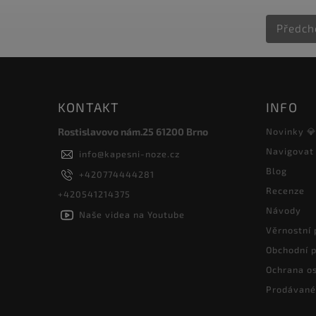
Předch
KONTAKT
INFO
Rostislavovo nám.25 61200 Brno
Novinky 
Navigovat
info
@
kapesni-noze.cz
Blog
+420774444281
Recenze
+420541214375
Návody
Naše videa na Youtube
Věrnostní
Obchodní 
Ochrana os
Prodávané