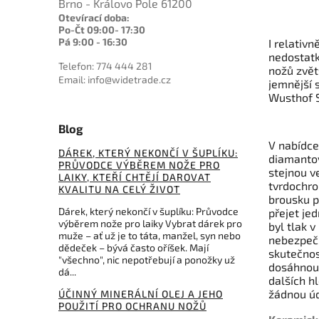
Brno - Královo Pole 61200
Otevírací doba:
Po-Čt 09:00- 17:30
Pá 9:00 - 16:30
I relativ
nedostatk
Telefon: 774 444 281
nožů zvět
Email: info@widetrade.cz
jemnější s
Wusthof S
Blog
V nabídce
DÁREK, KTERÝ NEKONČÍ V ŠUPLÍKU:
diamantov
PRŮVODCE VÝBĚREM NOŽE PRO
stejnou v
LAIKY, KTEŘÍ CHTĚJÍ DAROVAT
tvrdochro
KVALITU NA CELÝ ŽIVOT
brousku p
Dárek, který nekončí v šuplíku: Průvodce
přejet je
výběrem nože pro laiky Vybrat dárek pro
byl tlak v
muže – ať už je to táta, manžel, syn nebo
nebezpečí
dědeček – bývá často oříšek. Mají
skutečnos
"všechno", nic nepotřebují a ponožky už
dosáhnout
dá...
dalších h
žádnou ú
ÚČINNÝ MINERÁLNÍ OLEJ A JEHO
POUŽITÍ PRO OCHRANU NOŽŮ