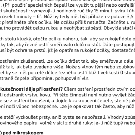
 (Při použití specielních čepelí lze využít tupější nebo ostřejší úh
í skutečností: vymezují-li hodinové ručičky 15 minut, svírají úh
a úsek 1 minuty – 6°. Nůž by tedy měl být přiložen v poloze 3,5
 přetáhněte přes ocílku. Na ocílku příliš netlačte. Začněte u r
nutno provádět celou rukou a neohýbat zápěstí. Obvykle stačí o
ch stolu kluzký, otočte ocílku nahoru, tak, aby se rukojeť dole o
lky tak, aby řezné ostří směřovalo dolů na stůl. Dále postupu
sí být ochrana prstů, jíž je opatřena rukojeť ocílky, dostatečn
ostřením zkušenosti, lze ocílku držet tak, aby směřovala dále od 
nůž tak, jak bylo uvedeno výše. Nože s vlnovitým nebo zoubkov
el by se měl po celé délce řezného ostří blížit velikosti 0 st
straně čepele připomínal pohupování vln.
skutečnosti děje při ostření?
Cílem ostření prostřednictvím oc
oli odstranit vrstvu kovu. Při této činnosti není nutno vyvíjet ž
ane se z ostření broušení, a dojde k zakroucení čepele, stejně
ení noži vůbec nebezpečné. Lze je opakovat tak často, aby nůž c
e stěží vyzkoušet prsty, aniž byste se nepořezali. Vhodný způso
vinového papíru, volně visící z druhé ruky: je-li nůž tupý nebo
žů pod mikroskopem