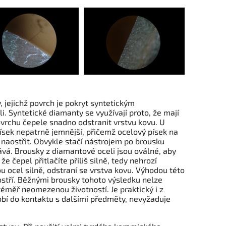
 jejichž povrch je pokryt syntetickým
. Syntetické diamanty se využívají proto, že mají
ovrchu čepele snadno odstranit vrstvu kovu. U
sek nepatrně jemnější, přičemž ocelový písek na
naostřit. Obvykle stačí nástrojem po brousku
ává. Brousky z diamantové oceli jsou oválné, aby
že čepel přitlačíte příliš silně, tedy nehrozí
u ocel silně, odstraní se vrstva kovu. Výhodou této
 ostří. Běžnými brousky tohoto výsledku nelze
éměř neomezenou životností. Je praktický i z
dobí do kontaktu s dalšími předměty, nevyžaduje