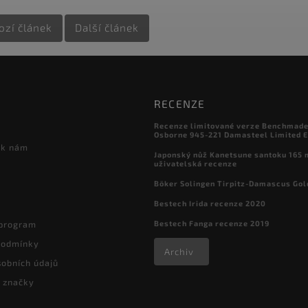
ozí článek
Další článek
RECENZE
Recenze limitované verze Benchmade

Osborne 945-221 Damasteel Limited E
 k nám
Japonský nůž Kanetsune santoku 165
uživatelská recenze
Böker Solingen Tirpitz-Damascus Gol
Bestech Irida recenze 2020
Bestech Fanga recenze 2019
 program
podmínky
Archiv
obních údajů
 značky