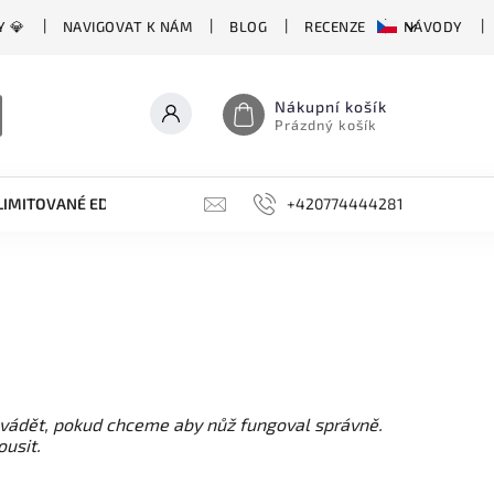
Y 💎
NAVIGOVAT K NÁM
BLOG
RECENZE
NÁVODY
Nákupní košík
Prázdný košík
LIMITOVANÉ EDICE
BROUSKY, BRUSKY, OCÍLKY
+420774444281
DOPLŇKY
ovádět, pokud chceme aby nůž fungoval správně.
usit.