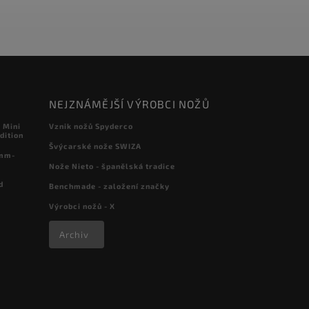
NEJZNÁMĚJŠÍ VÝROBCI NOŽŮ
 Mini
Vznik nožů Spyderco
dition
Švýcarské nože SWIZA
 mm-
Nože Nieto - španělská tradice
d
Benchmade - založení značky
Výrobci nožů - X
Archiv