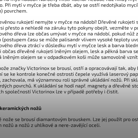
o. Při mytí v myčce je třeba dbát, aby se ostří nedotýkalo myc
m) povrchem.
evěnou rukojetí nemyjte v myčce na nádobí! Dřevěné rukojeti 
i si přesto a nehledě na záruku tyto pokyny obejít, vezměte v p
ového dřeva lze občas umývat v myčce na nádobí, pokud nůž z
(postupem času se může palisandr vlivem vysoké teploty uvoln
ového dřeva ztrácí v důsledku mytí v myčce lesk a barva bledn
li občas dřevěné rukojeti lněným olejem, lesk a pěkná barva se
 lněným olejem se v odpadkovém koši může samovolně vznítit!
ože značky Victorinox se brousí, ostří a opracovávají tak, aby 
í se ke kontrole konečné ostrosti čepele využívá laserový papr
 zachovala, má významnou roli správné ukládání nožů. Při sk
vrdých povrchů. K ukládání se hodí např. magnety a dřevěné s
 společností Victorinox lze v případě potřeby i čistit.
 keramických nožů
 nože se brousí diamantovým brouskem. Lze jej použít pro os
h nožů a nožů z uhlíkové a nere-zavějící oceli.