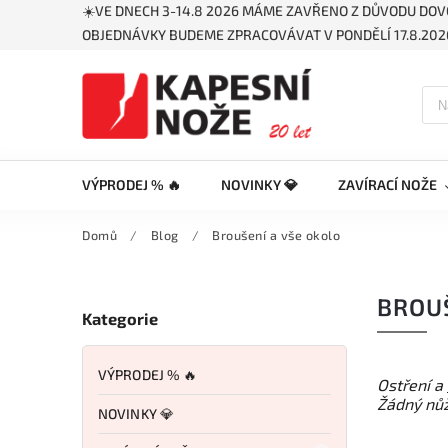
☀️VE DNECH 3-14.8 2026 MÁME ZAVŘENO Z DŮVODU DOV
OBJEDNÁVKY BUDEME ZPRACOVÁVAT V PONDĚLÍ 17.8.2026
VÝPRODEJ % 🔥
NOVINKY 💎
ZAVÍRACÍ NOŽE
Domů
/
Blog
/
Broušení a vše okolo
BROUŠ
Kategorie
VÝPRODEJ % 🔥
Ostření a
Žádný nůž
NOVINKY 💎