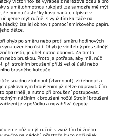
ačky Victorinox se vyrábějí z nerezové oceli a pro
usky s umělohmotnou rukojetí lze samozřejmě mýt
t, že budou částečky kovu nadále ulpívat v
učujeme mýt ručně, s využitím kartáče na
a hladký, lze jej obnovit pomocí smirkového papíru
 jeho délce.
ytvoří ohyb po směru nebo proti směru hodinových
 vynaloženého úsilí. Ohyb je viditelný přes silnější
řezného ostří, je úhel nutno obnovit. Za tímto
 nebo bruskou. Proto je potřeba, aby měl nůž
 při strojním broušení příliš velké úsilí nebo
odního brusného kotouče.
í může snadno ztuhnout (ztvrdnout), zkřehnout a
e je opakovaným broušením již nelze napravit. Čím
to opatrněji je nutno při broušení postupovat.
dným náčiním k broušení nožů! Strojní broušení
zařízení je v pořádku a nezahřívá čepele.
oručujeme nůž omýt ručně s využitím běžného
 myčce na nádobí, přestože by to noži nijak