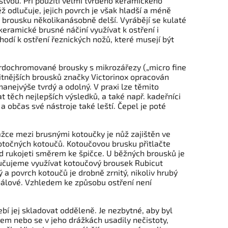
tvou. Při použití velmi tvrdého keramického
 odlučuje, jejich povrch je však hladší a méně
 brousku několikanásobně delší. Vyrábějí se kulaté
keramické brusné náčiní využívat k ostření i
dí k ostření řeznických nožů, které musejí být
tvrdochromované brousky s mikrozářezy („micro fine
itnějších brousků značky Victorinox opracován
nanejvýše tvrdý a odolný. V praxi lze těmito
t těch nejlepších výsledků, a také např. kadeřníci
a občas své nástroje také leští. Čepel je poté
ce mezi brusnými kotoučky je nůž zajištěn ve
 otočných kotoučů. Kotoučovou brusku přitlačte
d rukojeti směrem ke špičce. U běžných brousků je
ručujeme využívat kotoučový brousek Rubicut
ý a povrch kotoučů je drobně zrnitý, nikoliv hrubý
onálové. Vzhledem ke způsobu ostření není
bí jej skladovat odděleně. Je nezbytné, aby byl
jem nebo se v jeho drážkách usadily nečistoty,