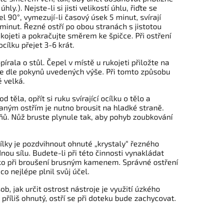
ly.). Nejste-li si jisti velikostí úhlu, řiďte se
el 90°, vymezují-li časový úsek 5 minut, svírají
 minut. Řezné ostří po obou stranách s jistotou
ukojeti a pokračujte směrem ke špičce. Při ostření
cílku přejet 3-6 krát.
pírala o stůl. Čepel v místě u rukojeti přiložte na
jte dle pokynů uvedených výše. Při tomto způsobu
ě velká.
těla, opřít si ruku svírající ocílku o tělo a
aným ostřím je nutno brousit na hladké straně.
upňů. Nůž bruste plynule tak, aby pohyb zoubkování
ílky je pozdvihnout ohnuté „krystaly“ řezného
ádnou sílu. Budete-li při této činnosti vynakládat
 jako při broušení brusným kamenem. Správné ostření
o nejlépe plnil svůj účel.
b, jak určit ostrost nástroje je využití úzkého
 příliš ohnutý, ostří se při doteku bude zachycovat.