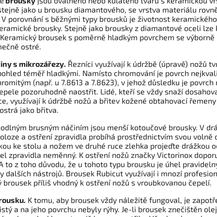
é
brousky
jsou oválného nebo kulatého tvaru s keramickou vrs
stejně jako u brousku diamantového, se vrstva materiálu rovněž
. V porovnání s běžnými typy brousků je životnost keramického
keramické brousky. Stejně jako brousky z diamantové oceli lze 
 Keramický brousek s poměrně hladkým povrchem se výborně ho
mečně ostré.
tiny s mikrozářezy.
Řezníci využívají k údržbě (úpravě) nožů 
 pohled téměř hladkými. Namísto chromování je povrch nejkval
romitým (např. u 7.8613 a 7.8623), v jehož důsledku je povrch 
epele pozoruhodně naostřit. Lidé, kteří se vždy snaží dosahova
ce, využívají k údržbě nožů a břitev kožené obtahovací řemeny 
ostrá jako břitva.
odlným brusným náčiním jsou menší kotoučové brousky. V dráž
oloze a ostření zpravidla probíhá prostřednictvím svou volně
kou ke stolu a nožem ve druhé ruce zlehka projeďte drážkou o
el zpravidla neměnný. K ostření nožů značky Victorinox dopo
 A to z toho důvodu, že u tohoto typu brousku je úhel pravideln
dy dalších nástrojů. Brousek Rubicut využívají i mnozí profesi
 brousek příliš vhodný k ostření nožů s vroubkovanou čepelí.
rousku.
K tomu, aby brousek vždy náležitě fungoval, je zapotře
istý a na jeho povrchu nebyly rýhy. Je-li brousek znečištěn ole