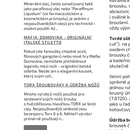
Keramick
Minerální olej, často označovaný také
brousku, 
jako parafínový olej nebo "Paraffinum
abrazivní
Liquidum" (ve farmaceutickém a
i oválné 
kosmetickém průmyslu), je jedním z
broušení.
nejpoužívanějších olejů pro technické i
vždy výji
osobní použití. Ač...
MAFIA: DOMOVINA - ORIGINÁLNÍ
Tvrdé sli
ITALSKÉ STILETTO
cut“), na
oxidem ch
Pokud jste fanoušky chladné oceli,
brousky č
filmových gangsterů nebo nové hry Mafia:
a kadeřni
Domovina, nemůžete přehlédnout
skutečně 
legendu mezi noži – originální italská
stiletta. Nejde jen o elegantní kousek,
který svým vzh...
Velmi poh
správné p
TORX ŠROUBOVÁKY A ÚDRŽBA NOŽŮ
jednou ru
brusný úh
Mnoho výrobců nožů používá pro
(7.8720).
sestavení svých nožů šrouby
jako u řa
s hvězdičkovou hlavičkou TORX se šesti
cípy. Nejpoužívanější velikosti jsou
kotoučový
bezesporu Torx 8 a 6. Někteří výrobci
primárně používají n...
Údržba b
brousek č