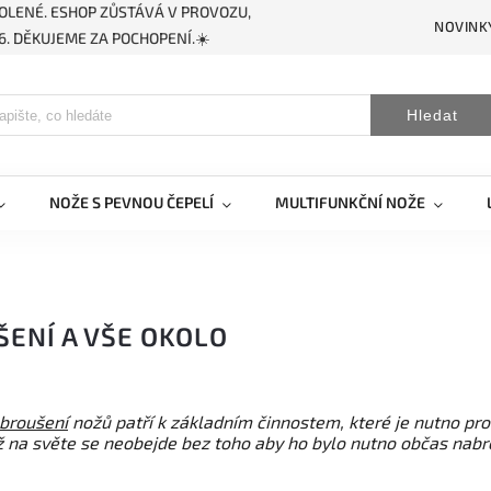
OLENÉ. ESHOP ZŮSTÁVÁ V PROVOZU,
NOVINK
. DĚKUJEME ZA POCHOPENÍ.☀️
Hledat
NOŽE S PEVNOU ČEPELÍ
MULTIFUNKČNÍ NOŽE
ENÍ A VŠE OKOLO
broušení
nožů patří k základním činnostem, které je nutno pr
 na světe se neobejde bez toho aby ho bylo nutno občas nabro