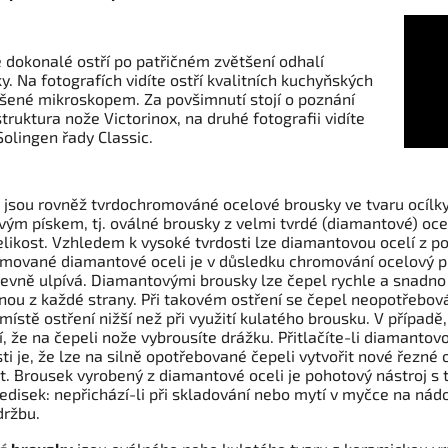
ně dokonalé ostří po patřičném zvětšení odhalí
y. Na fotografích vidíte ostří kvalitních kuchyňských
šené mikroskopem. Za povšimnutí stojí o poznání
truktura nože Victorinox, na druhé fotografii vidíte
olingen řady Classic.
 jsou rovněž tvrdochromováné ocelové brousky ve tvaru ocílky,
ým pískem, tj. oválné brousky z velmi tvrdé (diamantové) oceli
elikost. Vzhledem k vysoké tvrdosti lze diamantovou ocelí z p
mované diamantové oceli je v důsledku chromování ocelový pí
evně ulpívá. Diamantovými brousky lze čepel rychle a snadno 
dnou z každé strany. Při takovém ostření se čepel neopotřebov
 místě ostření nižší než při využití kulatého brousku. V případě, 
, že na čepeli nože vybrousíte drážku. Přitlačíte-li diamantovo
ti je, že lze na silně opotřebované čepeli vytvořit nové řezné
. Brousek vyrobený z diamantové oceli je pohotový nástroj s t
ledisek: nepřichází-li při skladování nebo mytí v myčce na ná
držbu.