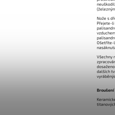
neuškodil
(železný
Nože s dř
Přejete-l
palisandr
vzduchem 
palisandr
Ošetříte-
nasáknutá
Všechny n
zpracován
dosaženo,
dalších t
vyráběných
Broušení
Keramické
titanovýc