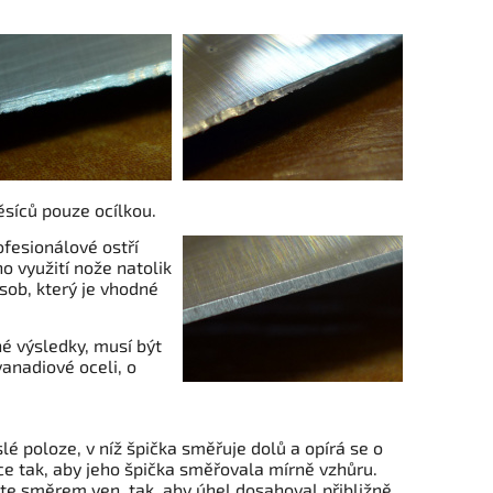
ěsíců pouze ocílkou.
rofesionálové ostří
o využití nože natolik
ůsob, který je vhodné
né výsledky, musí být
vanadiové oceli, o
lé poloze, v níž špička směřuje dolů a opírá se o
ce tak, aby jeho špička směřovala mírně vzhůru.
čte směrem ven, tak, aby úhel dosahoval přibližně