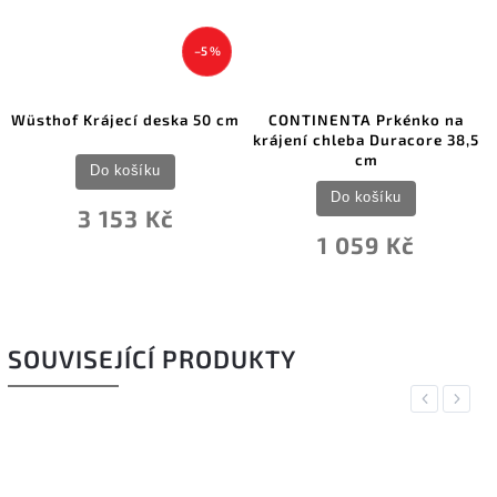
–5 %
Wüsthof Krájecí deska 50 cm
CONTINENTA Prkénko na
krájení chleba Duracore 38,5
cm
Do košíku
Do košíku
3 153 Kč
1 059 Kč
SOUVISEJÍCÍ PRODUKTY
Previous
Next