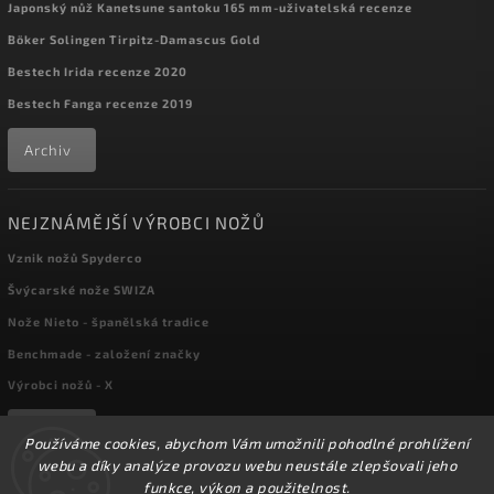
Japonský nůž Kanetsune santoku 165 mm-uživatelská recenze
Böker Solingen Tirpitz-Damascus Gold
Bestech Irida recenze 2020
Bestech Fanga recenze 2019
Archiv
NEJZNÁMĚJŠÍ VÝROBCI NOŽŮ
Vznik nožů Spyderco
Švýcarské nože SWIZA
Nože Nieto - španělská tradice
Benchmade - založení značky
Výrobci nožů - X
Archiv
Používáme cookies, abychom Vám umožnili pohodlné prohlížení
webu a díky analýze provozu webu neustále zlepšovali jeho
funkce, výkon a použitelnost.