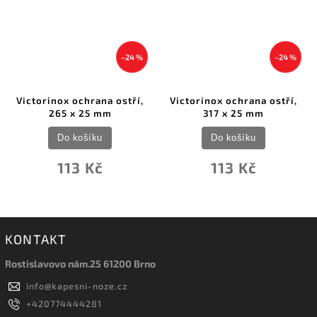
–24 %
–24 %
Victorinox ochrana ostří,
Victorinox ochrana ostří,
265 x 25 mm
317 x 25 mm
Do košíku
Do košíku
113 Kč
113 Kč
KONTAKT
Rostislavovo nám.25 61200 Brno
info
@
kapesni-noze.cz
+420774444281