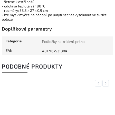
- šetrné k ostří nožů
- odolává teplotě až 180 °C
- rozměry: 38.5 x 27 x 0.9 cm
- lze mýt v myčce na nádobí, po umytí nechat vyschnout ve sviské
poloze
Doplňkové parametry
Kategorie
:
Podložky na krájení, prkna
EAN
:
4017167531304
PODOBNÉ PRODUKTY
Previous
Next