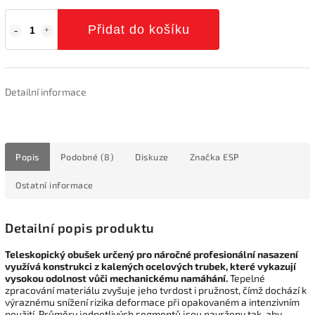
Přidat do košíku
Detailní informace
Popis
Podobné (8)
Diskuze
Značka
ESP
Ostatní informace
Detailní popis produktu
Teleskopický obušek určený pro náročné profesionální nasazení
využívá konstrukci z kalených ocelových trubek, které vykazují
vysokou odolnost vůči mechanickému namáhání.
Tepelné
zpracování materiálu zvyšuje jeho tvrdost i pružnost, čímž dochází k
výraznému snížení rizika deformace při opakovaném a intenzivním
použití. Průměry jednotlivých segmentů jsou navrženy tak, aby