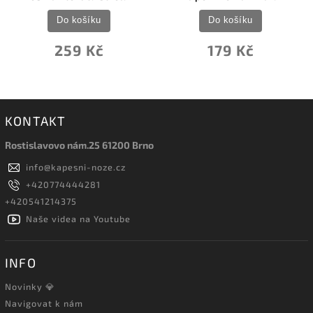
Do košíku
Do košíku
259 Kč
179 Kč
KONTAKT
Rostislavovo nám.25 61200 Brno
info
@
kapesni-noze.cz
+420774444281
+420541214375
Naše videa na Youtube
INFO
Novinky 💎
Navigovat k nám