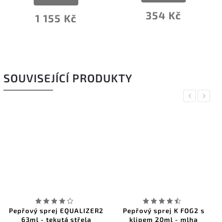
354 Kč
1 155 Kč
SOUVISEJÍCÍ PRODUKTY
Previous
Next
Pepřový sprej EQUALIZER2
Pepřový sprej K FOG2 s
63ml - tekutá střela
klipem 20ml - mlha