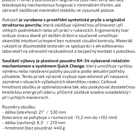
teleskopický mechanismus fungoval s minimálním třením, ale
zároveň zajišťoval maximální stabilitu ve vysunuté poloze.
Rukojeť
je vyrobena z prvotřídní syntetické pryže s originální
strukturou povrchu
, která zajišťuje výjimečnou přilnavost i při
vlhkých podmínkách nebo při práci v rukavicích. Ergonomický tvar
snižuje únavu dlaně při delším držení a současně umožňuje
okamžité intuitivní uchopení bez nutnosti vizuální kontroly. Materiál
rukojeti je dlouhodobě testován ve spolupráci s akreditovanou
laboratoří na zdravotní nezávadnost a bezpečný kontakt s pokožkou.
Součástí výbavy je plastové pouzdro BH-54 vybavené rotačním
mechanismem a systémem Quick Change
, který umožňuje rychlou
výměnu nebo nastavení polohy pouzdra podle aktuální potřeby
uživatele. Tento prvek výrazně zvyšuje operativnost při nasazení,
zejména v situacích vyžadujících okamžitou reakci. Celková
hmotnost obušku je optimalizována tak, aby poskytoval dostatečnou
kinetickou energii při úderu, přičemž zůstává snadno ovladatelný i
při rychlých manévrech.
Rozměry obušku:
- délka (otevřený): 21″ / 530 mm
(tolerance se pohybuje v rozmezí od -15,2 mm do +10,1 mm)
- délka (zavřený): 8,3″ / 210 mm
- hmotnost (bez pouzdra): 440 g