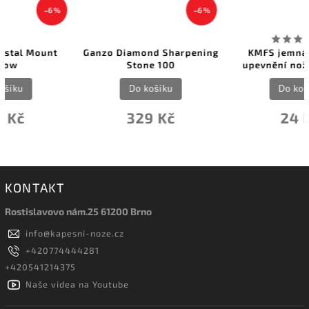
–6 %
Ganzo Diamond Sharpening
KMFS jemná kůže pro
Stone 100
upevnění nože 6x3.5 cm
Do košíku
Do košíku
329 Kč
24 Kč
KONTAKT
Rostislavovo nám.25 61200 Brno
info
@
kapesni-noze.cz
+420774444281
+420541214375
Naše videa na Youtube