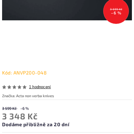
3 599 Kč
–6 %
Kód:
ANVP200-048
1 hodnocení
Značka:
Acta non verba knives
3 599 Kč
–6 %
3 348 Kč
Dodáme přibližně za 20 dní