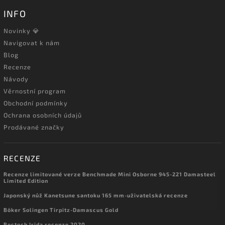
INFO
Novinky 💎
Navigovat k nám
Blog
Recenze
Návody
Věrnostní program
Obchodní podmínky
Ochrana osobních údajů
Prodávané značky
RECENZE
Recenze limitované verze Benchmade Mini Osborne 945-221 Damasteel
Limited Edition
Japonský nůž Kanetsune santoku 165 mm-uživatelská recenze
Böker Solingen Tirpitz-Damascus Gold
Bestech Irida recenze 2020