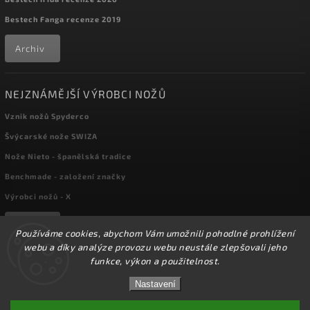
Bestech Fanga recenze 2019
Archiv
NEJZNÁMĚJŠÍ VÝROBCI NOŽŮ
Vznik nožů Spyderco
Švýcarské nože SWIZA
Nože Nieto - španělská tradice
Benchmade - založení značky
Výrobci nožů - X
Archiv
Používáme cookies, abychom Vám umožnili pohodlné prohlížení
webu a díky analýze provozu webu neustále zlepšovali jeho
funkce, výkon a použitelnost.
Copyright 2026
kapesni-noze.cz
. Všechna práva vyhrazena.
☀️Ve dnech 3-14.8 2026 máme zavřeno z důvodu
DOVOLENÉ. Eshop zůstává v provozu, objednávky
Nastavení
Upravit nastavení cookies
budeme zpracovávat v pondělí 17.8.2026. Děkujeme za
pochopení.☀️