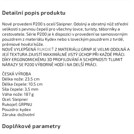
Detailní popis produktu
Nové provedeni P200 s ocelí Sleipner. Odolný a obratný nůž střední
velikosti s pevnou čepelí pro všechny lovce, turisty, táborníky a
cestovatele. Série P200 je k dispozici v provedení se samosvorným
pouzdrem z materiálu Kydex nebo s loveckým pouzdrem z tvrdé,
prémiové hovězí kůže.
NOVĚ VYLEPŠENÁ
RUKOJEŤ
Z MATERIÁLU GRNP JE VELMI ODOLNÁ A
JEJÍ TEXTURA ZAJISTÍ MAXIMÁLNĚ JISTÝ ÚCHOP PŘI KAŽDÉ PRÁCI.
DÍKY ERGONOMICKÉMU 3D PROFILOVÁNÍ A SCHOPNOSTI TLUMIT
NÁRAZY SE P200 VÝBORNĚ HODÍ I NA DELŠÍ PRÁCI.
ČESKÁ VÝROBA
Délka nože: 23.5 cm
Délka čepele: 10.5 cm
Síla čepele: 3,5 mm
Váha nože: 187 g
Ocel: Sleipner
Rukojeť: GRPNU
Pouzdro: kydex
Záruka: doživotní
Doplňkové parametry