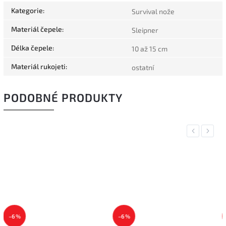
Kategorie
:
Survival nože
Materiál čepele
:
Sleipner
Délka čepele
:
10 až 15 cm
Materiál rukojeti
:
ostatní
PODOBNÉ PRODUKTY
Previous
Next
–6 %
–6 %