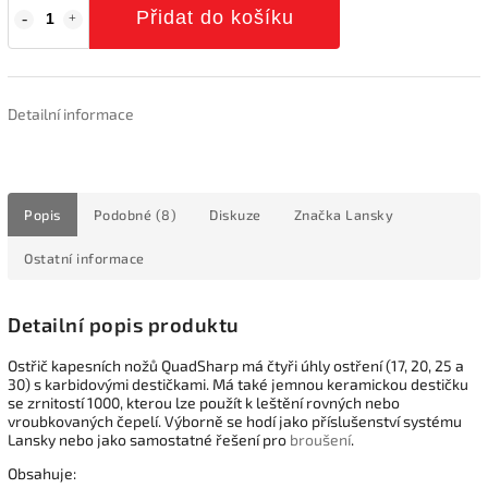
Přidat do košíku
Detailní informace
Popis
Podobné (8)
Diskuze
Značka
Lansky
Ostatní informace
Detailní popis produktu
Ostřič kapesních nožů QuadSharp má čtyři úhly ostření (17, 20, 25 a
30) s karbidovými destičkami. Má také jemnou keramickou destičku
se zrnitostí 1000, kterou lze použít k leštění rovných nebo
vroubkovaných čepelí. Výborně se hodí jako příslušenství systému
Lansky nebo jako samostatné řešení pro
broušení
.
Obsahuje: