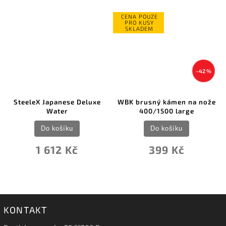
CENA POUZE
PRO KUSY
SKLADEM
–42 %
SteeleX Japanese Deluxe
WBK brusný kámen na nože
Water
400/1500 large
Do košíku
Do košíku
1 612 Kč
399 Kč
KONTAKT