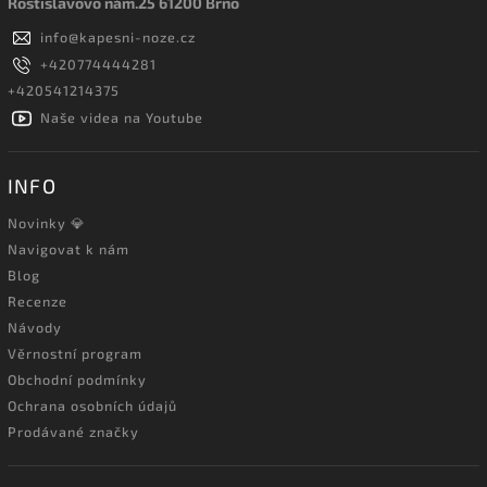
Rostislavovo nám.25 61200 Brno
info
@
kapesni-noze.cz
+420774444281
+420541214375
Naše videa na Youtube
INFO
Novinky 💎
Navigovat k nám
Blog
Recenze
Návody
Věrnostní program
Obchodní podmínky
Ochrana osobních údajů
Prodávané značky