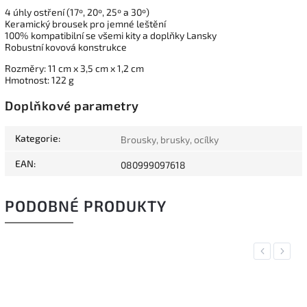
4 úhly ostření (17º, 20º, 25º a 30º)
Keramický brousek pro jemné leštění
100% kompatibilní se všemi kity a doplňky Lansky
Robustní kovová konstrukce
Rozměry: 11 cm x 3,5 cm x 1,2 cm
Hmotnost: 122 g
Doplňkové parametry
Kategorie
:
Brousky, brusky, ocílky
EAN
:
080999097618
PODOBNÉ PRODUKTY
Previous
Next