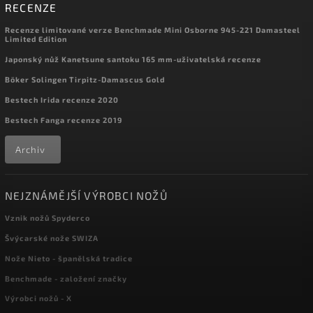
RECENZE
Recenze limitované verze Benchmade Mini Osborne 945-221 Damasteel
Limited Edition
Japonský nůž Kanetsune santoku 165 mm-uživatelská recenze
Böker Solingen Tirpitz-Damascus Gold
Bestech Irida recenze 2020
Bestech Fanga recenze 2019
Archiv
NEJZNÁMĚJŠÍ VÝROBCI NOŽŮ
Vznik nožů Spyderco
Švýcarské nože SWIZA
Nože Nieto - španělská tradice
Benchmade - založení značky
Výrobci nožů - X