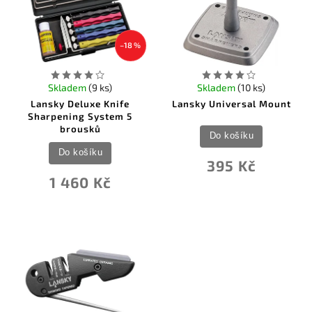
Abecedně
–18 %
Skladem
(9 ks)
Skladem
(10 ks)
Lansky Deluxe Knife
Lansky Universal Mount
Sharpening System 5
brousků
Do košíku
Do košíku
395 Kč
1 460 Kč