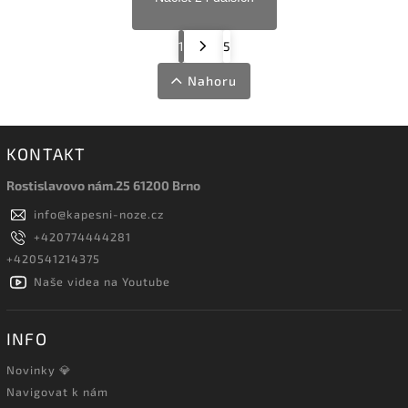
1
5
Nahoru
KONTAKT
Rostislavovo nám.25 61200 Brno
info
@
kapesni-noze.cz
+420774444281
+420541214375
Naše videa na Youtube
INFO
Novinky 💎
Navigovat k nám