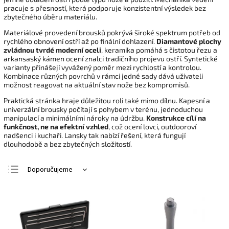
pracuje s přesností, která podporuje konzistentní výsledek bez
zbytečného úběru materiálu.
Materiálové provedení brousků pokrývá široké spektrum potřeb od
rychlého obnovení ostří až po finální dohlazení.
Diamantové plochy
zvládnou tvrdé moderní oceli
, keramika pomáhá s čistotou řezu a
arkansaský kámen ocení znalci tradičního projevu ostří. Syntetické
varianty přinášejí vyvážený poměr mezi rychlostí a kontrolou.
Kombinace různých povrchů v rámci jedné sady dává uživateli
možnost reagovat na aktuální stav nože bez kompromisů.
Praktická stránka hraje důležitou roli také mimo dílnu. Kapesní a
univerzální brousky počítají s pohybem v terénu, jednoduchou
manipulací a minimálními nároky na údržbu.
Konstrukce cílí na
funkčnost, ne na efektní vzhled
, což ocení lovci, outdooroví
nadšenci i kuchaři. Lansky tak nabízí řešení, která fungují
dlouhodobě a bez zbytečných složitostí.
Doporučujeme
Nejlevnější
Nejdražší
Nejprodávanější