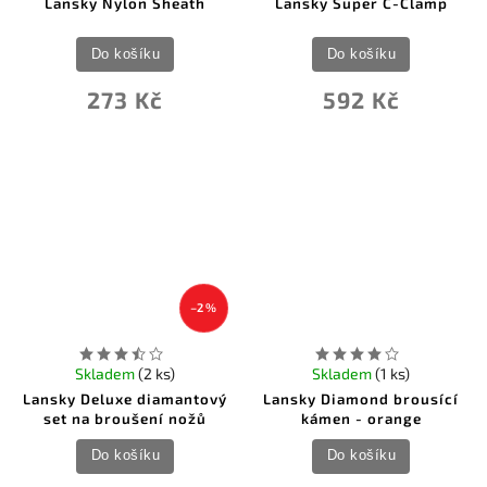
Lansky Nylon Sheath
Lansky Super C-Clamp
Do košíku
Do košíku
273 Kč
592 Kč
–2 %
Skladem
(2 ks)
Skladem
(1 ks)
Lansky Deluxe diamantový
Lansky Diamond brousící
set na broušení nožů
kámen - orange
Do košíku
Do košíku