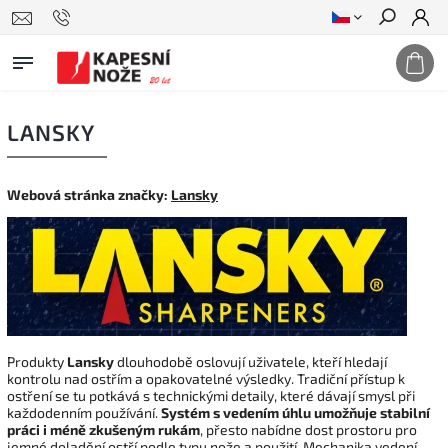
Hledat
LANSKY
Webová stránka značky:
Lansky
Produkty
Lansky
dlouhodobě oslovují uživatele, kteří hledají
kontrolu nad ostřím a opakovatelné výsledky. Tradiční přístup k
ostření se tu potkává s technickými detaily, které dávají smysl při
každodenním používání.
Systém s vedením úhlu umožňuje stabilní
práci i méně zkušeným rukám
, přesto nabídne dost prostoru pro
jemné doladění ostří podle typu nože a použití. Mechanika vedení