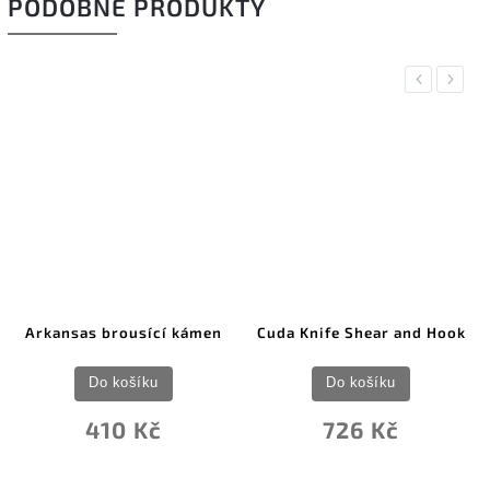
PODOBNÉ PRODUKTY
Previous
Next
Arkansas brousící kámen
Cuda Knife Shear and Hook
Do košíku
Do košíku
410 Kč
726 Kč