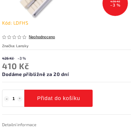
426 Kč
–3 %
Kód:
LDFHS
Neohodnoceno
Značka:
Lansky
426 Kč
–3 %
410 Kč
Dodáme přibližně za 20 dní
Přidat do košíku
Detailní informace