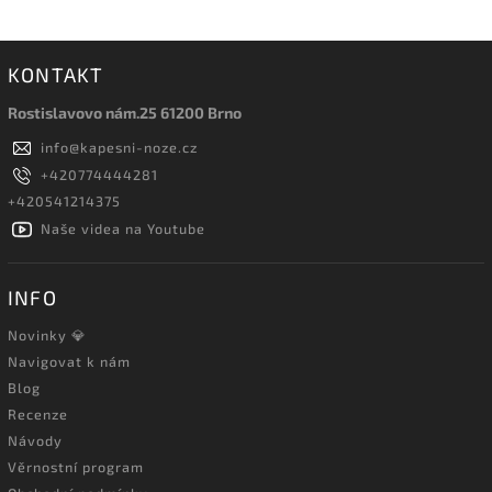
KONTAKT
Rostislavovo nám.25 61200 Brno
info
@
kapesni-noze.cz
+420774444281
+420541214375
Naše videa na Youtube
INFO
Novinky 💎
Navigovat k nám
Blog
Recenze
Návody
Věrnostní program