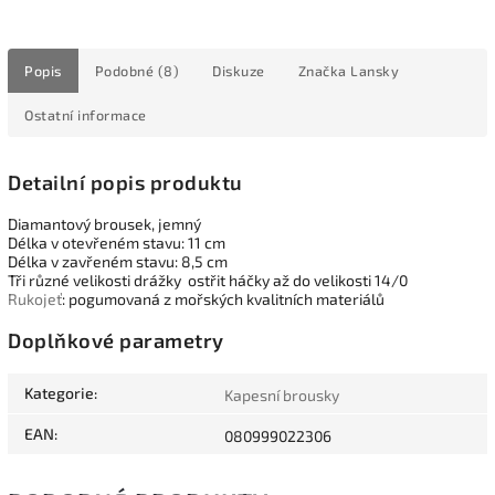
Popis
Podobné (8)
Diskuze
Značka
Lansky
Ostatní informace
Detailní popis produktu
Diamantový brousek, jemný
Délka v otevřeném stavu: 11 cm
Délka v zavřeném stavu: 8,5 cm
Tři různé velikosti drážky ostřit háčky až do velikosti 14/0
Rukojeť
: pogumovaná z mořských kvalitních materiálů
Doplňkové parametry
Kategorie
:
Kapesní brousky
EAN
:
080999022306