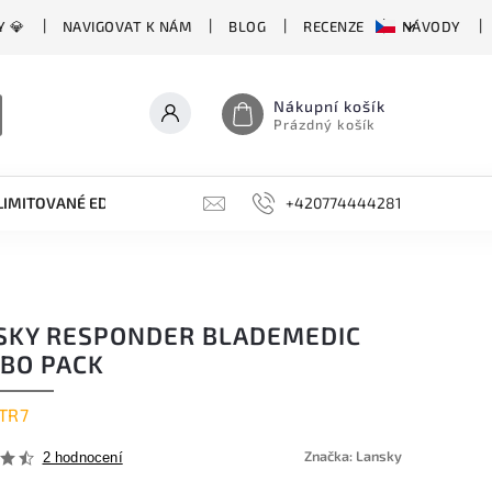
Y 💎
NAVIGOVAT K NÁM
BLOG
RECENZE
NÁVODY
Nákupní košík
Prázdný košík
LIMITOVANÉ EDICE
BROUSKY, BRUSKY, OCÍLKY
+420774444281
DOPLŇKY
SKY RESPONDER BLADEMEDIC
BO PACK
TR7
Značka:
Lansky
2 hodnocení