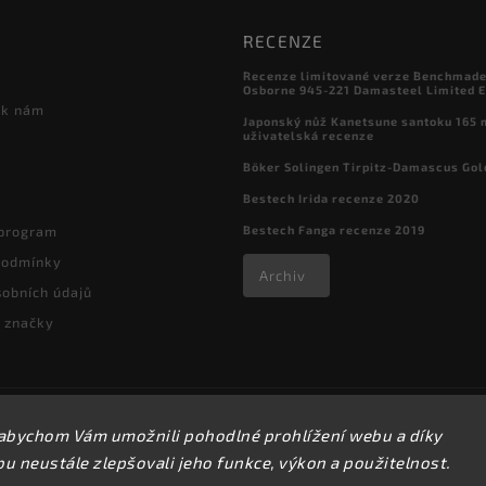
RECENZE
Recenze limitované verze Benchmade

Osborne 945-221 Damasteel Limited E
 k nám
Japonský nůž Kanetsune santoku 165
uživatelská recenze
Böker Solingen Tirpitz-Damascus Gol
Bestech Irida recenze 2020
Bestech Fanga recenze 2019
 program
podmínky
Archiv
obních údajů
 značky
Copyright 2026
kapesni-noze.cz
. Všechna práva vyhrazena.
abychom Vám umožnili pohodlné prohlížení webu a díky
Upravit nastavení cookies
 neustále zlepšovali jeho funkce, výkon a použitelnost.