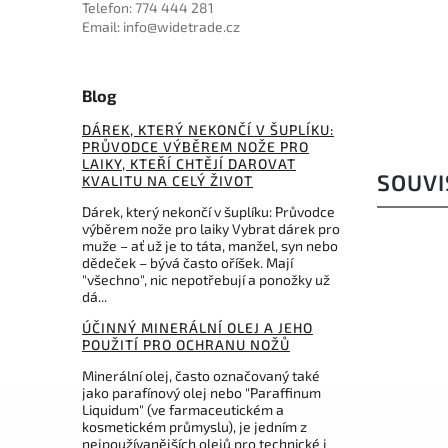
1 149 Kč
Telefon: 774 444 281
Email: info@widetrade.cz
Blog
DÁREK, KTERÝ NEKONČÍ V ŠUPLÍKU:
PRŮVODCE VÝBĚREM NOŽE PRO
LAIKY, KTEŘÍ CHTĚJÍ DAROVAT
SOUVI
KVALITU NA CELÝ ŽIVOT
Dárek, který nekončí v šuplíku: Průvodce
výběrem nože pro laiky Vybrat dárek pro
muže – ať už je to táta, manžel, syn nebo
dědeček – bývá často oříšek. Mají
"všechno", nic nepotřebují a ponožky už
dá...
ÚČINNÝ MINERÁLNÍ OLEJ A JEHO
POUŽITÍ PRO OCHRANU NOŽŮ
Minerální olej, často označovaný také
jako parafínový olej nebo "Paraffinum
Liquidum" (ve farmaceutickém a
kosmetickém průmyslu), je jedním z
nejpoužívanějších olejů pro technické i