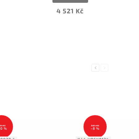
4 521 Kč
Previous
Next
9 Kč
561 Kč
30 %
–8 %