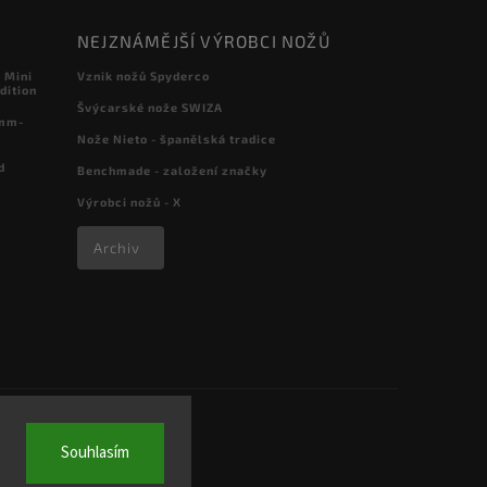
NEJZNÁMĚJŠÍ VÝROBCI NOŽŮ
 Mini
Vznik nožů Spyderco
dition
Švýcarské nože SWIZA
 mm-
Nože Nieto - španělská tradice
d
Benchmade - založení značky
Výrobci nožů - X
Archiv
Souhlasím