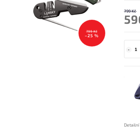
799 Kč
59
799 Kč
–25 %
Detailn