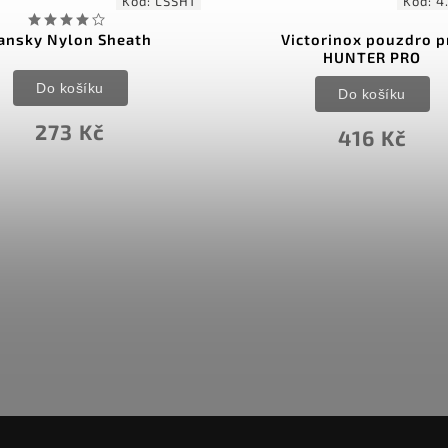
Kód:
LSSH1
Kód:
4
ansky Nylon Sheath
Victorinox pouzdro p
HUNTER PRO
Do košíku
Do košíku
273 Kč
416 Kč