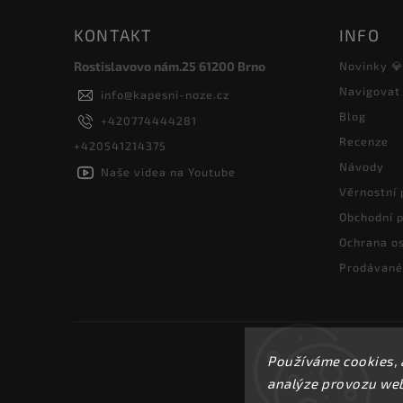
KONTAKT
INFO
Rostislavovo nám.25 61200 Brno
Novinky 
Navigovat
info
@
kapesni-noze.cz
Blog
+420774444281
Recenze
+420541214375
Návody
Naše videa na Youtube
Věrnostní
Obchodní 
Ochrana os
Prodávané
Používáme cookies, 
analýze provozu webu