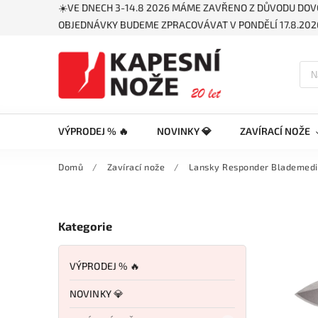
☀️VE DNECH 3-14.8 2026 MÁME ZAVŘENO Z DŮVODU DOV
OBJEDNÁVKY BUDEME ZPRACOVÁVAT V PONDĚLÍ 17.8.2026
VÝPRODEJ % 🔥
NOVINKY 💎
ZAVÍRACÍ NOŽE
Domů
/
Zavírací nože
/
Lansky Responder Blademed
Kategorie
VÝPRODEJ % 🔥
NOVINKY 💎