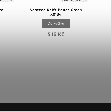
.0838.4
Kód:
VOSX0134
ro
Vosteed Knife Pouch Green
X0134
Do košíku
516 Kč