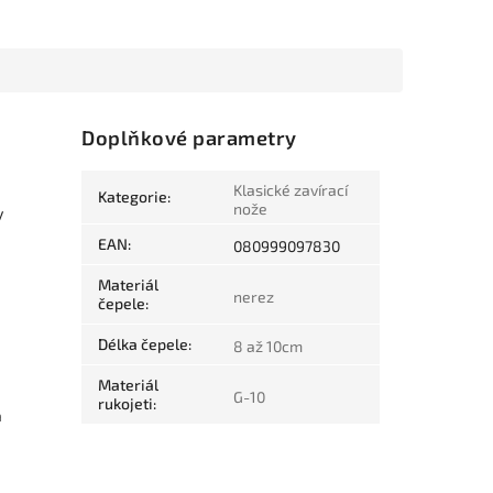
Doplňkové parametry
Klasické zavírací
Kategorie
:
nože
y
EAN
:
080999097830
Materiál
nerez
čepele
:
Délka čepele
:
8 až 10cm
Materiál
G-10
rukojeti
:
a