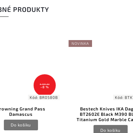
BNÉ PRODUKTY
NOVINKA
3 101 Kč
–8 %
Kód:
BR0580B
Kód:
BTK
rowning Grand Pass
Bestech Knives IKA Da
Damascus
BT2602E Black M390 B
Titanium Gold Marble C
Do košíku
Do košíku