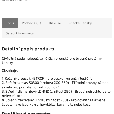
Popis
Podobné (8)
Diskuze
Značka
Lansky
Ostatní informace
Detailní popis produktu
Čtyřdílná sada nejpoužívanějších brousků pro brusné systémy
Lansky
Obsahuje:
1. Kožený brousek HSTROP - pro bezkonkurenční leštění.
2. Soft Arkansas S0300 (zrnitost 200-350) - Přírodní
brusný
kámen,
skvělý pro pravidelnou údržbu nožů.
3. Střední diamantový LDHMD (zrnitost 280) - Brousí nejrychleji, a to i
nejtvrdší oceli.
4. Střední zakřivený HR280 (zrnitost 280) - Pro dovnitř zakřivené
čepele, jako jsou kukry, hawkbills, karambity nebo kosy.
Doplňkové parametry