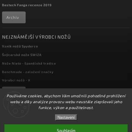
Bestech Fanga recenze 2019
Archiv
NEJZNÁMĚJŠÍ VÝROBCI NOŽŮ
Vznik nožů Spyderco
Švýcarské nože SWIZA
Nože Nieto - španělská tradice
Benchmade - založení značky
Výrobci nožů - X
Archiv
Používáme cookies, abychom Vám umožnili pohodlné prohlížení
webu a díky analýze provozu webu neustále zlepšovali jeho
funkce, výkon a použitelnost.
☀️Ve dnech 3-14.8 2026 máme zavřeno z důvodu
Copyright 2026
kapesni-noze.cz
. Všechna práva vyhrazena.
DOVOLENÉ. Eshop zůstává v provozu, objednávky
Nastavení
Upravit nastavení cookies
budeme zpracovávat v pondělí 17.8.2026. Děkujeme za
pochopení.☀️
Souhlasím