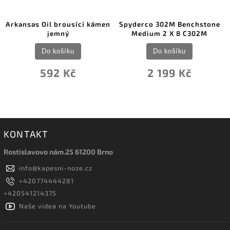
Arkansas Oil brousící kámen
Spyderco 302M Benchstone
jemný
Medium 2 X 8 C302M
Do košíku
Do košíku
592 Kč
2 199 Kč
KONTAKT
Rostislavovo nám.25 61200 Brno
info
@
kapesni-noze.cz
+420774444281
+420541214375
Naše videa na Youtube