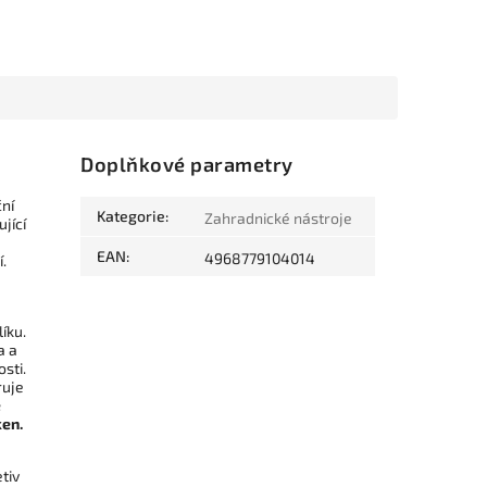
Doplňkové parametry
ní
Kategorie
:
Zahradnické nástroje
jící
EAN
:
4968779104014
.
íku.
a a
sti.
ruje
ě
ken.
tiv