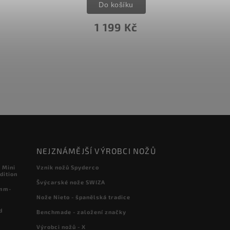
Do košíku
1 199 Kč
NEJZNÁMĚJŠÍ VÝROBCI NOŽŮ
 Mini
Vznik nožů Spyderco
dition
Švýcarské nože SWIZA
 mm-
Nože Nieto - španělská tradice
d
Benchmade - založení značky
Výrobci nožů - X