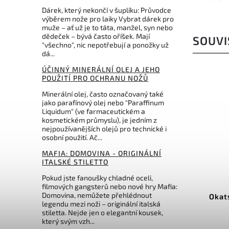
Dárek, který nekončí v šuplíku: Průvodce
výběrem nože pro laiky Vybrat dárek pro
muže – ať už je to táta, manžel, syn nebo
dědeček – bývá často oříšek. Mají
SOUVI
"všechno", nic nepotřebují a ponožky už
dá...
ÚČINNÝ MINERÁLNÍ OLEJ A JEHO
POUŽITÍ PRO OCHRANU NOŽŮ
🎁 IDEÁLNÍ
DÁREK 🎁
Minerální olej, často označovaný také
jako parafínový olej nebo "Paraffinum
Liquidum" (ve farmaceutickém a
kosmetickém průmyslu), je jedním z
nejpoužívanějších olejů pro technické i
osobní použití. Ač...
MAFIA: DOMOVINA - ORIGINÁLNÍ
ITALSKÉ STILETTO
Kód:
ZASILK
Pokud jste fanoušky chladné oceli,
filmových gangsterů nebo nové hry Mafia:
Domovina, nemůžete přehlédnout
Silky & Okatsune japonská
Okat
legendu mezi noži – originální italská
prořezávací sada
stiletta. Nejde jen o elegantní kousek,
který svým vzh...
Do košíku