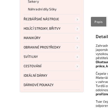
Sekery
Náhradní díly Silky
ŘEZBÁŘSKÉ NÁSTROJE
Popis
HOLÍCÍ STROJKY, BŘITVY
Detai
MANIKÚRY
Zahrad
OBRANNÉ PROSTŘEDKY
japonské
vysokou
SVÍTILNY
pěstitel
Okatsun
CESTOVÁNÍ
práce, 
Čepele 
IDEÁLNÍ DÁRKY
Materiá
v zahra
DÁRKOVÉ POUKAZY
Tvrdší o
odolnost
prořízn
Tvar če
odporem