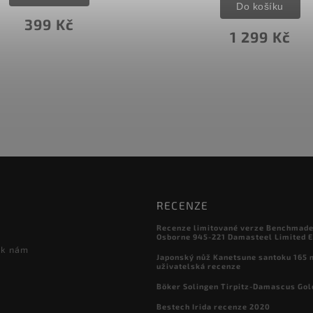
Do košíku
399 Kč
1 299 Kč
RECENZE
Recenze limitované verze Benchmade

Osborne 945-221 Damasteel Limited E
 k nám
Japonský nůž Kanetsune santoku 165
uživatelská recenze
Böker Solingen Tirpitz-Damascus Gol
Bestech Irida recenze 2020