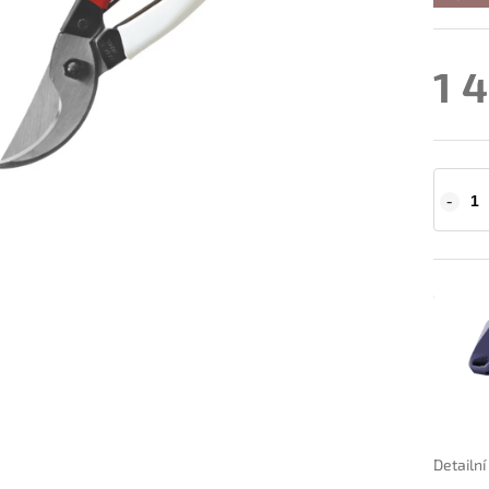
1 
Detailn