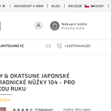
Y 💎
NAVIGOVAT K NÁM
BLOG
RECENZE
NÁVODY
Nákupní košík
Prázdný košík
LIMITOVANÉ EDICE
BROUSKY, BRUSKY, OCÍLKY
+420774444281
DOPLŇKY
KY & OKATSUNE JAPONSKÉ
RADNICKÉ NŮŽKY 104 - PRO
KOU RUKU
ST104
Značka:
Silky Japan
4 hodnocení
KA