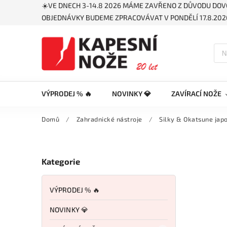
☀️VE DNECH 3-14.8 2026 MÁME ZAVŘENO Z DŮVODU DOV
OBJEDNÁVKY BUDEME ZPRACOVÁVAT V PONDĚLÍ 17.8.2026
VÝPRODEJ % 🔥
NOVINKY 💎
ZAVÍRACÍ NOŽE
Domů
/
Zahradnické nástroje
/
Silky & Okatsune jap
Kategorie
VÝPRODEJ % 🔥
NOVINKY 💎