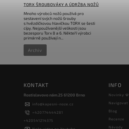
TORX ŠROUBOVÁKY A ÚDRŽBA NOŽŮ
2 322 Kč
Mnoho výrobců nožů používá pro
sestavení svých nožů šrouby
s hvězdičkovou hlavičkou TORX se šesti
cípy. Nejpoužívanější velikosti jsou
bezesporu Torx 8 a 6. Někteří výrobci
primárně používají n...
Archiv
KONTAKT
INFO
Rostislavovo nám.25 61200 Brno
Novinky 
Navigovat
info
@
kapesni-noze.cz
Blog
+420774444281
Recenze
+420541214375
Návody
Naše videa na Youtube