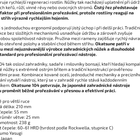
uje rychlejší regeneraci rostlin. Nůžky tak nacházejí uplatnění při údr
ch keřů, růží, vinné révy nebo ovocných stromů.
Čistý řez představuje
 faktor při profesionálním prořezávání, protože rostliny reagují na
í střih výrazně rychlejším hojením.
i
s jednoduchou ergonomií podporují jistý úchop i při delší práci. Tradičn
kce bez složitých mechanismů usnadňuje údržbu a zároveň zvyšuje
obou spolehlivost nástroje. Pružina mezi rameny zajišťuje rychlý návra
do otevřené polohy a stabilní chod během střihu.
Okatsune patří v
u mezi nejuznávanější výrobce zahradnických nůžek a dlouhodobě
tandard pro profesionální prořezávací nástroje.
4 tak osloví zahradníky, sadaře i milovníky bonsají, kteří hledají kompa
é nůžky s extrémně ostrým břitem a tradiční konstrukcí prověřenou
etími praxe. Kombinace kované oceli, jednoduché mechaniky a precizníh
ání vytváří nástroj, který se v zahradě rychle stává každodenním
íkem.
Okatsune 104 potvrzuje, že japonské zahradnické nástroje
 proměnit běžné prořezávání v přesnou a efektivní práci.
 pro větší ruce
vá délka: 210 mm
 čepele: 55 mm
průměr větve: 25 mm
 hmotnost: 238 g
t čepele: 60–61 HRD (tvrdost podle Rockwella, stupnice C)
Izumo Yasugi
 Japan