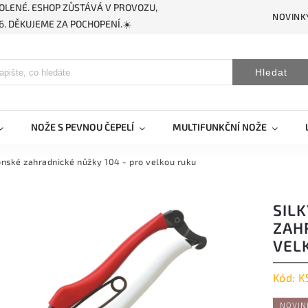
OLENÉ. ESHOP ZŮSTÁVÁ V PROVOZU,
NOVINK
. DĚKUJEME ZA POCHOPENÍ.☀️
Hledat
NOŽE S PEVNOU ČEPELÍ
MULTIFUNKČNÍ NOŽE
onské zahradnické nůžky 104 - pro velkou ruku
SIL
ZAH
VEL
Kód:
K
NOVIN