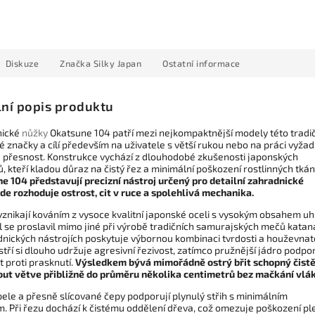
Diskuze
Značka
Silky Japan
Ostatní informace
lní popis produktu
nické
nůžky
Okatsune 104 patří mezi nejkompaktnější modely této tradič
 značky a cílí především na uživatele s větší rukou nebo na práci vyžadu
 přesnost. Konstrukce vychází z dlouhodobé zkušenosti japonských
ů, kteří kladou důraz na čistý řez a minimální poškození rostlinných tkání
e 104 představují precizní nástroj určený pro detailní zahradnické
kde rozhoduje ostrost, cit v ruce a spolehlivá mechanika.
vznikají kováním z vysoce kvalitní japonské oceli s vysokým obsahem uhl
l se proslavil mimo jiné při výrobě tradičních samurajských mečů katan
dnických nástrojích poskytuje výbornou kombinaci tvrdosti a houževnato
stří si dlouho udržuje agresivní řezivost, zatímco pružnější jádro podpo
 proti prasknutí.
Výsledkem bývá mimořádně ostrý břit schopný čist
out větve přibližně do průměru několika centimetrů bez mačkání vlá
pele a přesně slícované čepy podporují plynulý střih s minimálním
. Při řezu dochází k čistému oddělení dřeva, což omezuje poškození ple