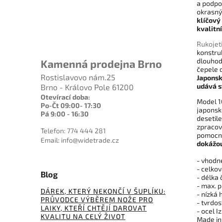
a podpor
okrasný
klíčový
kvalitn
Rukojet
konstru
dlouhod
Kamenná prodejna Brno
čepele 
Rostislavovo nám.25
Japonsk
udává s
Brno - Královo Pole 61200
Otevírací doba:
Model 10
Po-Čt 09:00- 17:30
japonsk
Pá 9:00 - 16:30
desetil
zpracov
Telefon: 774 444 281
pomocn
Email: info@widetrade.cz
dokážou
- vhodné
- celko
Blog
- délka
- max. 
DÁREK, KTERÝ NEKONČÍ V ŠUPLÍKU:
- nízká
PRŮVODCE VÝBĚREM NOŽE PRO
- tvrdos
LAIKY, KTEŘÍ CHTĚJÍ DAROVAT
- ocel 
KVALITU NA CELÝ ŽIVOT
Made in