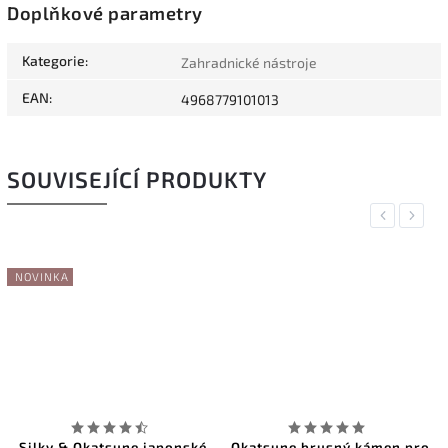
Doplňkové parametry
Kategorie
:
Zahradnické nástroje
EAN
:
4968779101013
SOUVISEJÍCÍ PRODUKTY
Previous
Next
NOVINKA
Silky & Okatsune japonské
Okatsune brusný kámen pro