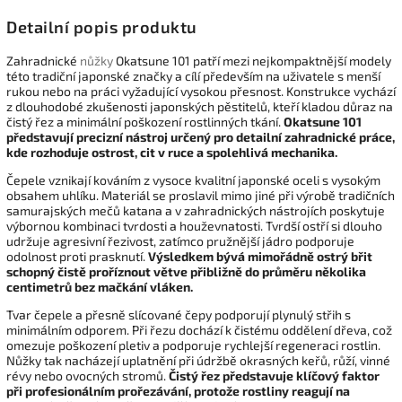
Detailní popis produktu
Zahradnické
nůžky
Okatsune 101 patří mezi nejkompaktnější modely
této tradiční japonské značky a cílí především na uživatele s menší
rukou nebo na práci vyžadující vysokou přesnost. Konstrukce vychází
z dlouhodobé zkušenosti japonských pěstitelů, kteří kladou důraz na
čistý řez a minimální poškození rostlinných tkání.
Okatsune 101
představují precizní nástroj určený pro detailní zahradnické práce,
kde rozhoduje ostrost, cit v ruce a spolehlivá mechanika.
Čepele vznikají kováním z vysoce kvalitní japonské oceli s vysokým
obsahem uhlíku. Materiál se proslavil mimo jiné při výrobě tradičních
samurajských mečů katana a v zahradnických nástrojích poskytuje
výbornou kombinaci tvrdosti a houževnatosti. Tvrdší ostří si dlouho
udržuje agresivní řezivost, zatímco pružnější jádro podporuje
odolnost proti prasknutí.
Výsledkem bývá mimořádně ostrý břit
schopný čistě proříznout větve přibližně do průměru několika
centimetrů bez mačkání vláken.
Tvar čepele a přesně slícované čepy podporují plynulý střih s
minimálním odporem. Při řezu dochází k čistému oddělení dřeva, což
omezuje poškození pletiv a podporuje rychlejší regeneraci rostlin.
Nůžky tak nacházejí uplatnění při údržbě okrasných keřů, růží, vinné
révy nebo ovocných stromů.
Čistý řez představuje klíčový faktor
při profesionálním prořezávání, protože rostliny reagují na