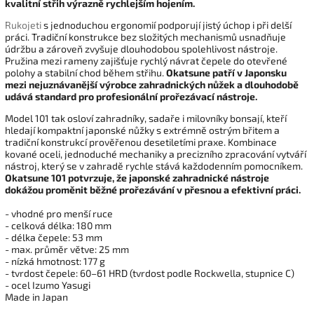
kvalitní střih výrazně rychlejším hojením.
Rukojeti
s jednoduchou ergonomií podporují jistý úchop i při delší
práci. Tradiční konstrukce bez složitých mechanismů usnadňuje
údržbu a zároveň zvyšuje dlouhodobou spolehlivost nástroje.
Pružina mezi rameny zajišťuje rychlý návrat čepele do otevřené
polohy a stabilní chod během střihu.
Okatsune patří v Japonsku
mezi nejuznávanější výrobce zahradnických nůžek a dlouhodobě
udává standard pro profesionální prořezávací nástroje.
Model 101 tak osloví zahradníky, sadaře i milovníky bonsají, kteří
hledají kompaktní japonské nůžky s extrémně ostrým břitem a
tradiční konstrukcí prověřenou desetiletími praxe. Kombinace
kované oceli, jednoduché mechaniky a precizního zpracování vytváří
nástroj, který se v zahradě rychle stává každodenním pomocníkem.
Okatsune 101 potvrzuje, že japonské zahradnické nástroje
dokážou proměnit běžné prořezávání v přesnou a efektivní práci.
- vhodné pro menší ruce
- celková délka: 180 mm
- délka čepele: 53 mm
- max. průměr větve: 25 mm
- nízká hmotnost: 177 g
- tvrdost čepele: 60–61 HRD (tvrdost podle Rockwella, stupnice C)
- ocel Izumo Yasugi
Made in Japan