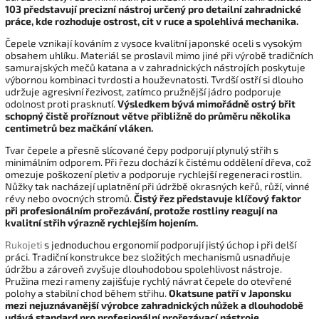
103 představují precizní nástroj určený pro detailní zahradnické
práce, kde rozhoduje ostrost, cit v ruce a spolehlivá mechanika.
Čepele vznikají kováním z vysoce kvalitní japonské oceli s vysokým
obsahem uhlíku. Materiál se proslavil mimo jiné při výrobě tradičních
samurajských mečů katana a v zahradnických nástrojích poskytuje
výbornou kombinaci tvrdosti a houževnatosti. Tvrdší ostří si dlouho
udržuje agresivní řezivost, zatímco pružnější jádro podporuje
odolnost proti prasknutí.
Výsledkem bývá mimořádně ostrý břit
schopný čistě proříznout větve přibližně do průměru několika
centimetrů bez mačkání vláken.
Tvar čepele a přesně slícované čepy podporují plynulý střih s
minimálním odporem. Při řezu dochází k čistému oddělení dřeva, což
omezuje poškození pletiv a podporuje rychlejší regeneraci rostlin.
Nůžky tak nacházejí uplatnění při údržbě okrasných keřů, růží, vinné
révy nebo ovocných stromů.
Čistý řez představuje klíčový faktor
při profesionálním prořezávání, protože rostliny reagují na
kvalitní střih výrazně rychlejším hojením.
Rukojeti
s jednoduchou ergonomií podporují jistý úchop i při delší
práci. Tradiční konstrukce bez složitých mechanismů usnadňuje
údržbu a zároveň zvyšuje dlouhodobou spolehlivost nástroje.
Pružina mezi rameny zajišťuje rychlý návrat čepele do otevřené
polohy a stabilní chod během střihu.
Okatsune patří v Japonsku
mezi nejuznávanější výrobce zahradnických nůžek a dlouhodobě
udává standard pro profesionální prořezávací nástroje.