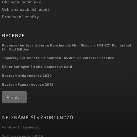
Obchodní podmínky
Ochrana osobních údajů
Prodávané značky
RECENZE
Recenze limitované verze Benchmade Mini Osborne 945-221 Damasteel
Limited Edition
Japonský nůž Kanetsune santoku 165 mm-uživatelská recenze
Böker Solingen Tirpitz-Damascus Gold
Bestech Irida recenze 2020
Bestech Fanga recenze 2019
Archiv
NEJZNÁMĚJŠÍ VÝROBCI NOŽŮ
Vznik nožů Spyderco
Švýcarské nože SWIZA