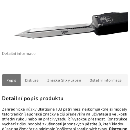
Detailní informace
Popis
Diskuze
Značka
Silky Japan
Ostatní informace
Detailní popis produktu
Zahradnické
nůžky
Okatsune 103 patří mezi nejkompaktnější modely
této tradiční japonské značky a cílí především na uživatele s velikostí
střední rukou nebo na práci vyžadující vysokou přesnost. Konstrukce
vychází z dlouhodobé zkušenosti japonských pěstitelů, kteří kladou
důraz na čistý řez a minimální poškození rostlinných tkání.
Okatsune