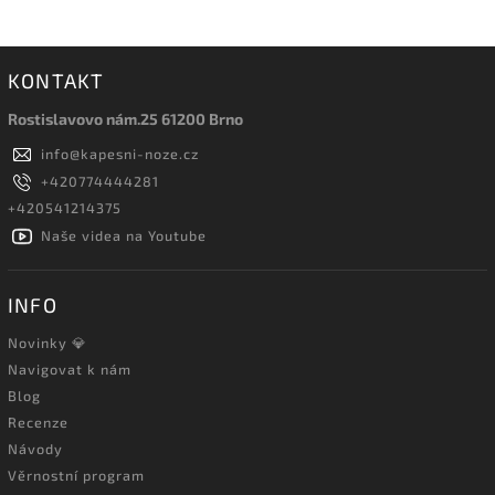
KONTAKT
Rostislavovo nám.25 61200 Brno
info
@
kapesni-noze.cz
+420774444281
+420541214375
Naše videa na Youtube
INFO
Novinky 💎
Navigovat k nám
Blog
Recenze
Návody
Věrnostní program