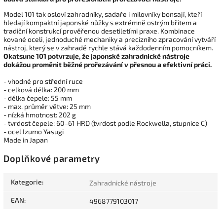
Model 101 tak osloví zahradníky, sadaře i milovníky bonsají, kteří
hledají kompaktní japonské nůžky s extrémně ostrým břitem a
tradiční konstrukcí prověřenou desetiletími praxe. Kombinace
kované oceli, jednoduché mechaniky a precizního zpracování vytváří
nástroj, který se v zahradě rychle stává každodenním pomocníkem.
Okatsune 101 potvrzuje, že japonské zahradnické nástroje
dokážou proměnit běžné prořezávání v přesnou a efektivní práci.
- vhodné pro střední ruce
- celková délka: 200 mm
- délka čepele: 55 mm
- max. průměr větve: 25 mm
- nízká hmotnost: 202 g
- tvrdost čepele: 60–61 HRD (tvrdost podle Rockwella, stupnice C)
- ocel Izumo Yasugi
Made in Japan
Doplňkové parametry
Kategorie
:
Zahradnické nástroje
EAN
:
4968779103017