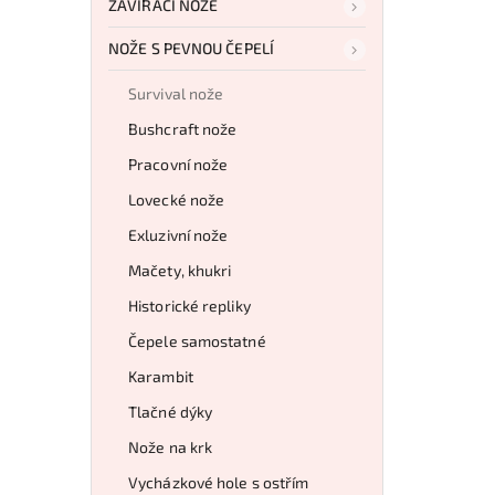
ZAVÍRACÍ NOŽE
NOŽE S PEVNOU ČEPELÍ
Survival nože
Bushcraft nože
Pracovní nože
Lovecké nože
Exluzivní nože
Mačety, khukri
Historické repliky
Čepele samostatné
Karambit
Tlačné dýky
Nože na krk
Vycházkové hole s ostřím