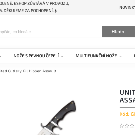
OLENÉ. ESHOP ZŮSTÁVÁ V PROVOZU,
NOVINK
. DĚKUJEME ZA POCHOPENÍ.☀️
Hledat
NOŽE S PEVNOU ČEPELÍ
MULTIFUNKČNÍ NOŽE
ited Cutlery Gil Hibben Assault
UNIT
ASS
Kód:
G