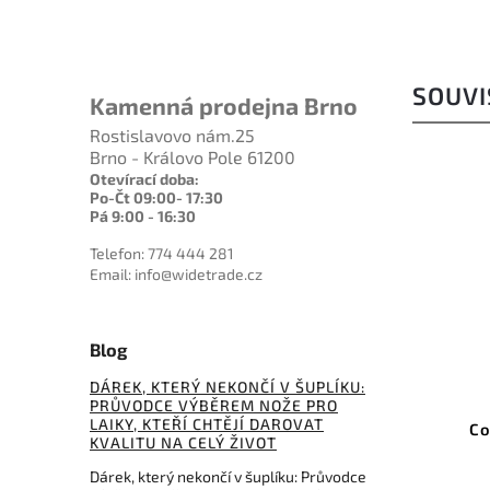
SOUVI
Kamenná prodejna Brno
Rostislavovo nám.25
Brno - Královo Pole 61200
Otevírací doba:
Po-Čt 09:00- 17:30
Pá 9:00 - 16:30
Telefon: 774 444 281
Email: info@widetrade.cz
556 Kč
Blog
–16 %
DÁREK, KTERÝ NEKONČÍ V ŠUPLÍKU:
Kód:
LSS8CF
PRŮVODCE VÝBĚREM NOŽE PRO
LAIKY, KTEŘÍ CHTĚJÍ DAROVAT
Lansky Ceramic Sharp Stick
Co
KVALITU NA CELÝ ŽIVOT
Fine
Dárek, který nekončí v šuplíku: Průvodce
Do košíku