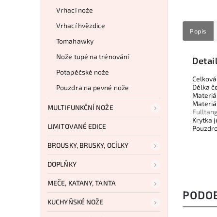
Vrhací nože
Vrhací hvězdice
Popis
Tomahawky
Nože tupé na trénování
Detai
Potapěčské nože
Celková
Délka č
Pouzdra na pevné nože
Materiál
Materiá
MULTIFUNKČNÍ NOŽE
Fulltan
Krytka j
LIMITOVANÉ EDICE
Pouzdro
BROUSKY, BRUSKY, OCÍLKY
DOPLŇKY
MEČE, KATANY, TANTA
PODO
KUCHYŇSKÉ NOŽE