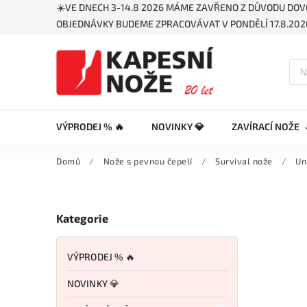
☀️VE DNECH 3-14.8 2026 MÁME ZAVŘENO Z DŮVODU DOV
OBJEDNÁVKY BUDEME ZPRACOVÁVAT V PONDĚLÍ 17.8.2026
VÝPRODEJ % 🔥
NOVINKY 💎
ZAVÍRACÍ NOŽE
Domů
/
Nože s pevnou čepelí
/
Survival nože
/
Un
Kategorie
VÝPRODEJ % 🔥
NOVINKY 💎