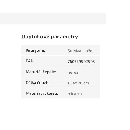
Doplňkové parametry
Kategorie
:
Survival nože
EAN
:
760729502505
Materiál čepele
:
nerez
Délka čepele
:
15 až 20 cm
Materiál rukojeti
:
micarta