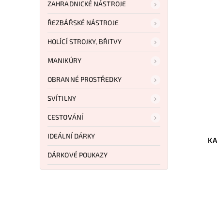
ZAHRADNICKÉ NÁSTROJE
ŘEZBÁŘSKÉ NÁSTROJE
HOLÍCÍ STROJKY, BŘITVY
MANIKÚRY
OBRANNÉ PROSTŘEDKY
SVÍTILNY
CESTOVÁNÍ
Kód:
KA1217
IDEÁLNÍ DÁRKY
KA-BAR Knives Full
KA
DÁRKOVÉ POUKAZY
Do košíku
3 739 Kč