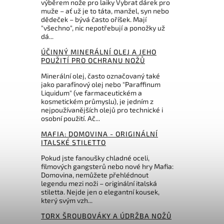
výběrem nože pro laiky Vybrat dárek pro
muže – ať už je to táta, manžel, syn nebo
dědeček – bývá často oříšek. Mají
464 Kč
"všechno", nic nepotřebují a ponožky už
dá...
ÚČINNÝ MINERÁLNÍ OLEJ A JEHO
POUŽITÍ PRO OCHRANU NOŽŮ
Minerální olej, často označovaný také
jako parafínový olej nebo "Paraffinum
Liquidum" (ve farmaceutickém a
kosmetickém průmyslu), je jedním z
nejpoužívanějších olejů pro technické i
osobní použití. Ač...
MAFIA: DOMOVINA - ORIGINÁLNÍ
ITALSKÉ STILETTO
Pokud jste fanoušky chladné oceli,
filmových gangsterů nebo nové hry Mafia:
Domovina, nemůžete přehlédnout
legendu mezi noži – originální italská
stiletta. Nejde jen o elegantní kousek,
který svým vzh...
TORX ŠROUBOVÁKY A ÚDRŽBA NOŽŮ