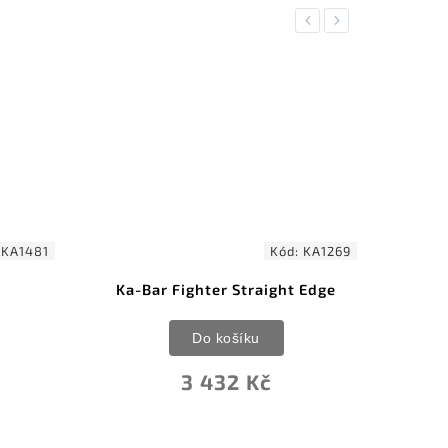
Previous
Next
:
KA1481
Kód:
KA1269
Ka-Bar Fighter Straight Edge
Ka
Do košíku
3 432 Kč