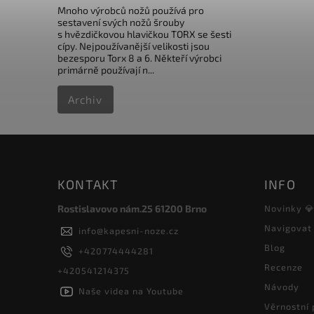
Mnoho výrobců nožů používá pro
sestavení svých nožů šrouby
s hvězdičkovou hlavičkou TORX se šesti
cípy. Nejpoužívanější velikosti jsou
bezesporu Torx 8 a 6. Někteří výrobci
primárně používají n...
Archiv
KONTAKT
INFO
Rostislavovo nám.25 61200 Brno
Novinky 
Navigovat
info
@
kapesni-noze.cz
Blog
+420774444281
Recenze
+420541214375
Návody
Naše videa na Youtube
Věrnostní