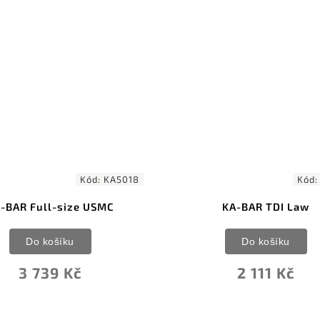
Kód:
KA5018
Kód
-BAR Full-size USMC
KA-BAR TDI Law
Do košíku
Do košíku
3 739 Kč
2 111 Kč