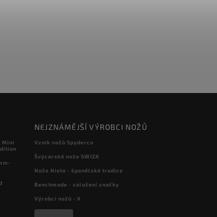
NEJZNÁMĚJŠÍ VÝROBCI NOŽŮ
 Mini
Vznik nožů Spyderco
dition
Švýcarské nože SWIZA
 mm-
Nože Nieto - španělská tradice
d
Benchmade - založení značky
Výrobci nožů - X