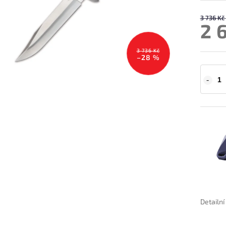
3 736 Kč
2 
3 736 Kč
–28 %
Detailn