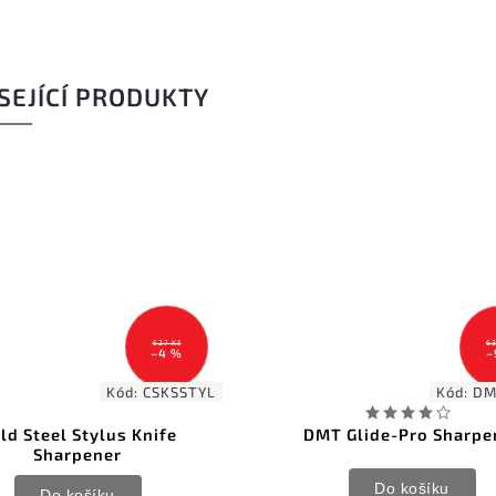
SEJÍCÍ PRODUKTY
627 Kč
63
–4 %
–
Kód:
CSKSSTYL
Kód:
DM
ld Steel Stylus Knife
DMT Glide-Pro Sharpe
Sharpener
Do košíku
Do košíku