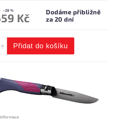
–28 %
Dodáme přibližně
659 Kč
za 20 dní
Přidat do košíku
í informace