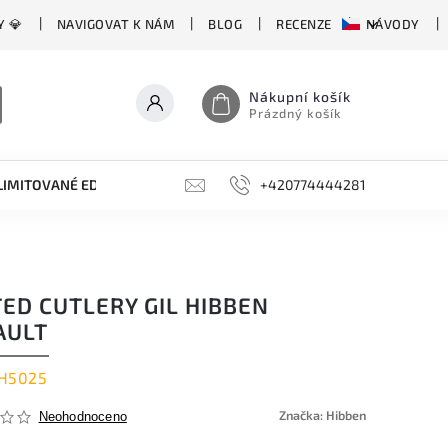
Y 💎
NAVIGOVAT K NÁM
BLOG
RECENZE
NÁVODY
Nákupní košík
Prázdný košík
LIMITOVANÉ EDICE
BROUSKY, BRUSKY, OCÍLKY
+420774444281
DOPLŇKY
ED CUTLERY GIL HIBBEN
AULT
H5025
Značka:
Hibben
Neohodnoceno