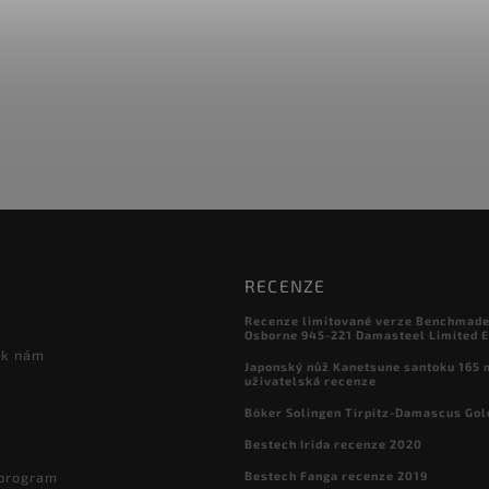
RECENZE
Recenze limitované verze Benchmade

Osborne 945-221 Damasteel Limited E
 k nám
Japonský nůž Kanetsune santoku 165
uživatelská recenze
Böker Solingen Tirpitz-Damascus Gol
Bestech Irida recenze 2020
Bestech Fanga recenze 2019
 program