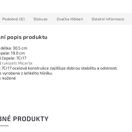
Podobné (8)
Diskuze
Značka
Hibben
Ostatní informace
lní popis produktu
 délka: 30.5 cm
epele: 19.0 cm
 čepele: 7Cr17
l
rukojeti
:
Micarta
g
7Cr17 ocelová konstrukce zajišťuje dobrou stabilitu a odolnost.
e vyrobena z lehkého hliníku.
: kožené
BNÉ PRODUKTY