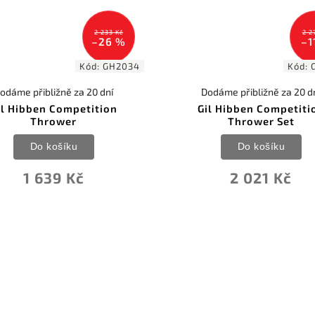
2 233 Kč
2 2
–26 %
–1
Kód:
GH2034
Kód:
odáme přibližně za 20 dní
Dodáme přibližně za 20 d
il Hibben Competition
Gil Hibben Competiti
Thrower
Thrower Set
Do košíku
Do košíku
1 639 Kč
2 021 Kč