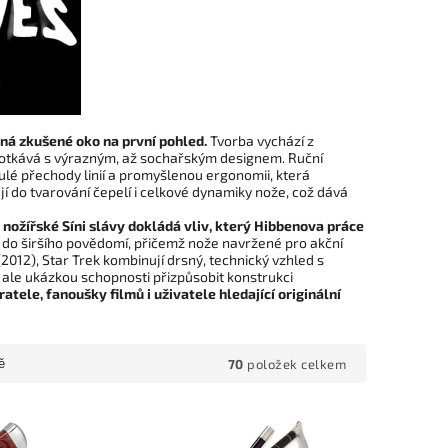
zná zkušené oko na první pohled.
Tvorba vychází z
a potkává s výrazným, až sochařským designem. Ruční
ulé přechody linií a promyšlenou ergonomii, která
í do tvarování čepelí i celkové dynamiky nože, což dává
nožířské Síni slávy dokládá vliv, který Hibbenova práce
do širšího povědomí, přičemž nože navržené pro akční
(2012), Star Trek kombinují drsný, technický vzhled s
 ale ukázkou schopnosti přizpůsobit konstrukci
tele, fanoušky filmů i uživatele hledající originální
70
položek celkem
ě