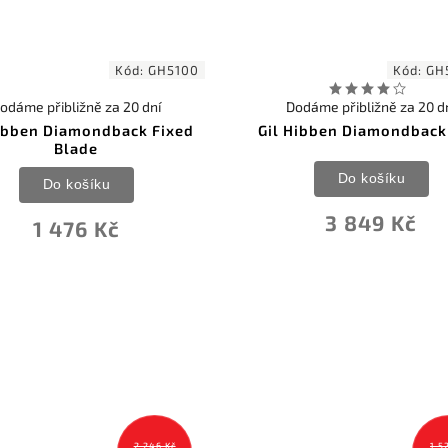
Kód:
GH5100
Kód:
GH
odáme přibližně za 20 dní
Dodáme přibližně za 20 d
Hibben Diamondback Fixed
Gil Hibben Diamondback
Blade
Do košíku
Do košíku
3 849 Kč
1 476 Kč
2 246 Kč
1 5