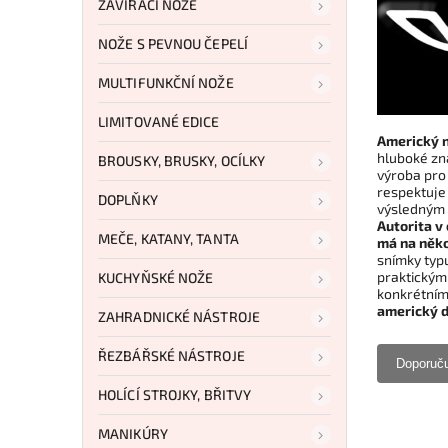
ZAVÍRACÍ NOŽE
NOŽE S PEVNOU ČEPELÍ
MULTIFUNKČNÍ NOŽE
LIMITOVANÉ EDICE
Americký n
hluboké zna
BROUSKY, BRUSKY, OCÍLKY
výroba pro 
respektuje 
DOPLŇKY
výsledným 
Autorita v
MEČE, KATANY, TANTA
má na něko
snímky typu
praktickým 
KUCHYŇSKÉ NOŽE
konkrétním
americký d
ZAHRADNICKÉ NÁSTROJE
ŘEZBÁŘSKÉ NÁSTROJE
Doporuč
HOLÍCÍ STROJKY, BŘITVY
MANIKÚRY