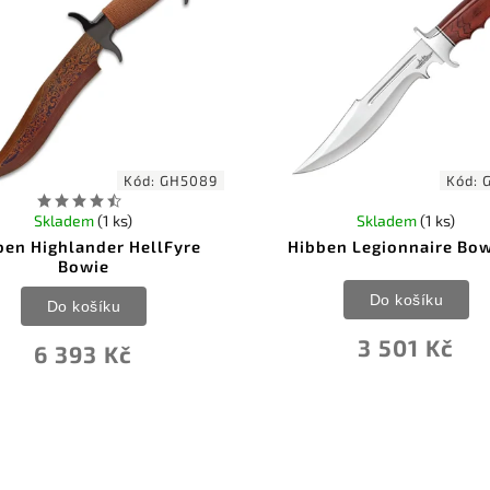
Kód:
GH5089
Kód:
Skladem
(1 ks)
Skladem
(1 ks)
ben Highlander HellFyre
Hibben Legionnaire Bowi
Bowie
Do košíku
Do košíku
3 501 Kč
6 393 Kč