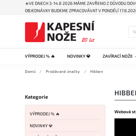
☀️VE DNECH 3-14.8 2026 MÁME ZAVŘENO Z DŮVODU DOV
OBJEDNÁVKY BUDEME ZPRACOVÁVAT V PONDĚLÍ 17.8.2026
VÝPRODEJ % 🔥
NOVINKY 💎
ZAVÍRACÍ NOŽE
Domů
/
Prodávané značky
/
Hibben
HIBBE
Kategorie
Webová st
VÝPRODEJ % 🔥
NOVINKY 💎