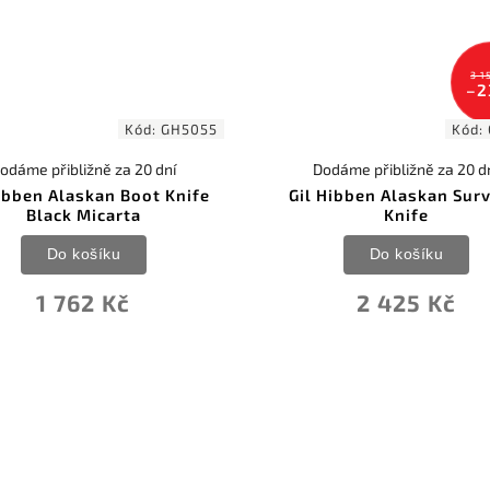
3 1
–2
Kód:
GH5055
Kód:
odáme přibližně za 20 dní
Dodáme přibližně za 20 d
Hibben Alaskan Boot Knife
Gil Hibben Alaskan Surv
Black Micarta
Knife
Do košíku
Do košíku
1 762 Kč
2 425 Kč