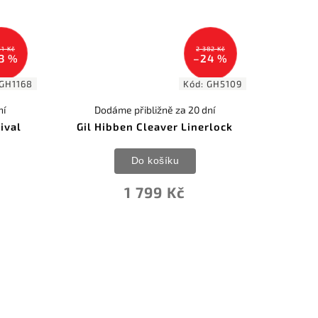
51 Kč
2 382 Kč
3 %
–24 %
GH1168
Kód:
GH5109
ní
Dodáme přibližně za 20 dní
ival
Gil Hibben Cleaver Linerlock
Do košíku
1 799 Kč