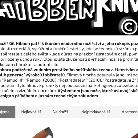
ožíř Gil Hibben patří k ikonám moderního nožířství a jeho rukopis po
losti materiálů, vyvážení a funkční estetiky, kde se technická stránk
sběratele z celého světa klade důraz na precizní zpracování oceli, plyn
přirozený úchop ruky. Dlouholeté zkušenosti s vrhacími noži se promítaj
kusům charakter a autenticitu.
 oboru podtržená vedením prestižního nožířského cechu a členstvím v 
lik generací výrobců i sběratelů.
Filmová tvorba posunula jeho jméno 
 "Rambo III", "Rambo" (2008), "Postradatelní" (2010), "Postradatelní 2" 
pojetím. Tyto filmové projekty nejsou pouze marketingovou záležitostí,
u účelu a vizuálním nárokům.
Výsledkem jsou nože, které oslovují sběra
esign s příběhem a jasným technickým základem.
ujeme
Nejlevnější
Nejdražší
Nejprodávanější
Abecedn