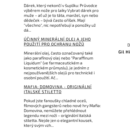
Dárek, který nekončí v šuplíku: Průvodce
výběrem nože pro laiky Vybrat dárek pro
muže – ať už je to táta, manžel, syn nebo
dědeček – bývá často oříšek. Mají
"všechno", nic nepotřebují a ponožky už
dá...
ÚČINNÝ MINERÁLNÍ OLEJ A JEHO
POUŽITÍ PRO OCHRANU NOŽŮ
D
Gil 
Minerální olej, často označovaný také
jako parafínový olej nebo "Paraffinum
Liquidum" (ve farmaceutickém a
kosmetickém průmyslu), je jedním z
nejpoužívanějších olejů pro technické i
osobní použití. Ač...
MAFIA: DOMOVINA - ORIGINÁLNÍ
ITALSKÉ STILETTO
Pokud jste fanoušky chladné oceli,
filmových gangsterů nebo nové hry Mafia:
Domovina, nemůžete přehlédnout
legendu mezi noži – originální italská
stiletta. Nejde jen o elegantní kousek,
který svým vzh...