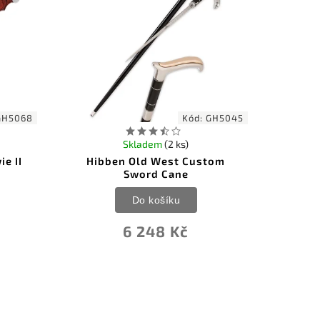
GH5068
Kód:
GH5045
Skladem
(2 ks)
e II
Hibben Old West Custom
Sword Cane
Do košíku
6 248 Kč