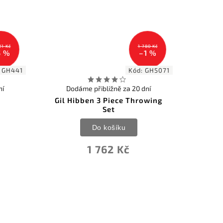
21 Kč
1 780 Kč
5 %
–1 %
:
GH441
Kód:
GH5071
ní
Dodáme přibližně za 20 dní
Gil Hibben 3 Piece Throwing
Set
Do košíku
1 762 Kč