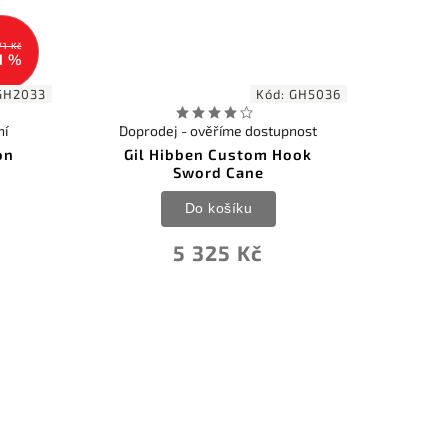
71 Kč
1 %
GH2033
Kód:
GH5036
ní
Doprodej - ověříme dostupnost
on
Gil Hibben Custom Hook
Sword Cane
Do košíku
5 325 Kč