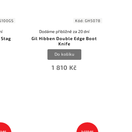
5100GS
Kód:
GH5078
ní
Dodáme přibližně za 20 dní
 Stag
Gil Hibben Double Edge Boot
Knife
Do košíku
1 810 Kč
21 Kč
5 239 Kč