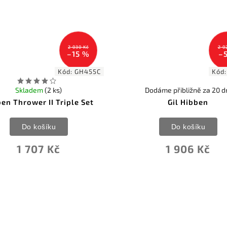
2 030 Kč
2 0
–15 %
–
Kód:
GH455C
Kód
Skladem
(2 ks)
Dodáme přibližně za 20 d
en Thrower II Triple Set
Gil Hibben
Do košíku
Do košíku
1 707 Kč
1 906 Kč