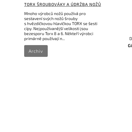
TORX ŠROUBOVÁKY A ÚDRŽBA NOŽŮ
Mnoho výrobců nožů používá pro
sestavení svých nožů šrouby
s hvězdičkovou hlavičkou TORX se šesti
cípy. Nejpoužívanější velikosti jsou
bezesporu Torx 8 a 6. Někteří výrobci
primárně používají n...
D
G
Archiv