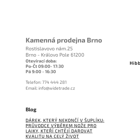
Kamenná prodejna Brno
Rostislavovo nám.25
Brno - Královo Pole 61200
Otevírací doba:
Hibb
Po-Čt 09:00- 17:30
Pá 9:00 - 16:30
Telefon: 774 444 281
Email: info@widetrade.cz
Blog
DÁREK, KTERÝ NEKONČÍ V ŠUPLÍKU:
PRŮVODCE VÝBĚREM NOŽE PRO
LAIKY, KTEŘÍ CHTĚJÍ DAROVAT
KVALITU NA CELÝ ŽIVOT