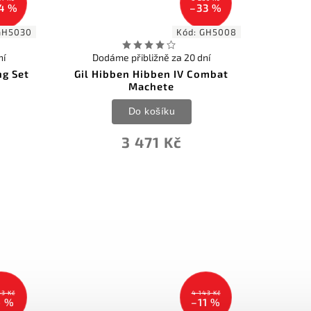
4 %
–33 %
GH5030
Kód:
GH5008
ní
Dodáme přibližně za 20 dní
ng Set
Gil Hibben Hibben IV Combat
Machete
Do košíku
3 471 Kč
53 Kč
4 143 Kč
6 %
–11 %