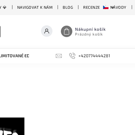
Y 💎
NAVIGOVAT K NÁM
BLOG
RECENZE
NÁVODY
Nákupní košík
Prázdný košík
LIMITOVANÉ EDICE
BROUSKY, BRUSKY, OCÍLKY
+420774444281
DOPLŇKY