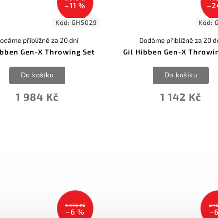
–11 %
–2
Kód:
GH5029
Kód:
odáme přibližně za 20 dní
Dodáme přibližně za 20 d
ibben Gen-X Throwing Set
Gil Hibben Gen-X Throwi
Do košíku
Do košíku
1 984 Kč
1 142 Kč
1 473 Kč
2 1
–6 %
–