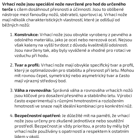
Vrhací nože jsou speciální nože navržené pro hod do určeného
terče
s cílem dosáhnout přesnosti a účinnosti. Jsou to oblíbené
nástroje mezi fanoušky nožů, sběrateli, sportovci aj. Vrhací nože
mají několik charakteristických vlastností, které je odlišují od
běžných nožů:
Konstrukce:
Vrhací nože jsou obvykle vyrobeny z pevného a
odolného materiálu, jako je ocel nebo nerezová ocel. Nejsou
však kaleny na vyšší tvrdost z důvodu kvalitnější odolnosti.
Jsou navrženy tak, aby byly vyvážené a vhodné pro rotaci ve
vzduchu při hodu.
Tvar a profil:
Vrhací nože mají obvykle specifický tvar a profil,
který je optimalizován pro stabilitu a přesnost při letu. Mohou
mít rovnou čepel, symetrický nebo asymetrický tvar a často
mají výrazný středový bod.
Váha a rovnováha:
Správná váha a rovnováha vrhacích nožů
jsou klíčové pro dosažení přesného a stabilního letu. Výrobci
často experimentují s různými hmotnostmi a rozložením
hmotnosti ve snaze najít ideální kombinaci pro konkrétní nůž.
Bezpečnostní opatření:
Je důležité mít na paměti, že vrhací
nože jsou určeny pro zkušené jednotlivce nebo soutěžní
prostředí. Bezpečnost je vždy prioritou, a proto by měly být
vrhací nože používány s opatrností a respektem k ostatním
lidem v okolí.