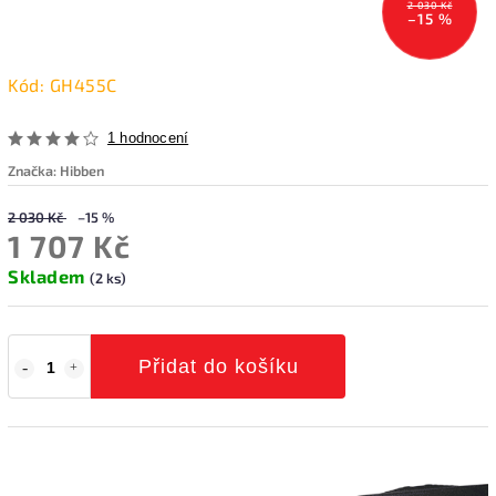
2 030 Kč
–15 %
Kód:
GH455C
1 hodnocení
Značka:
Hibben
2 030 Kč
–15 %
1 707 Kč
Skladem
(2 ks)
Přidat do košíku