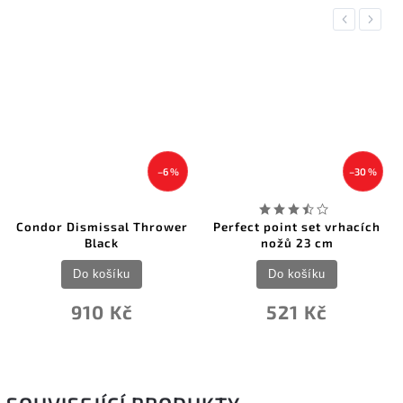
Previous
Next
–6 %
–30 %
Condor Dismissal Thrower
Perfect point set vrhacích
Black
nožů 23 cm
Do košíku
Do košíku
910 Kč
521 Kč