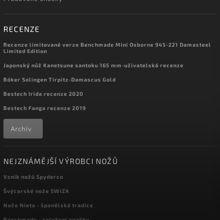
RECENZE
Recenze limitované verze Benchmade Mini Osborne 945-221 Damasteel
Limited Edition
Japonský nůž Kanetsune santoku 165 mm-uživatelská recenze
Böker Solingen Tirpitz-Damascus Gold
Bestech Irida recenze 2020
Bestech Fanga recenze 2019
Archiv
NEJZNÁMĚJŠÍ VÝROBCI NOŽŮ
Vznik nožů Spyderco
Švýcarské nože SWIZA
Nože Nieto - španělská tradice
Benchmade - založení značky