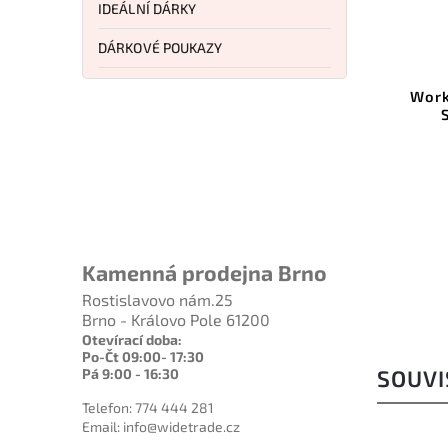
IDEÁLNÍ DÁRKY
789 Kč
1 536 Kč
–15 %
–8 %
DÁRKOVÉ POUKAZY
ód:
900091
Kód:
900044
brousek
Work Sharp Benchtop Angle
systém
Set Knife Sharpener
n Adjust
Do košíku
1 399 Kč
Kamenná prodejna Brno
Rostislavovo nám.25
Brno - Královo Pole 61200
Otevírací doba:
Po-Čt 09:00- 17:30
Pá 9:00 - 16:30
SOUVI
Telefon: 774 444 281
Email: info@widetrade.cz