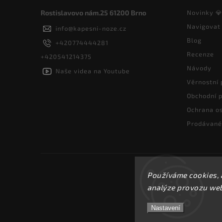
Rostislavovo nám.25 61200 Brno
Novinky 
Navigovat
info
@
kapesni-noze.cz
Blog
+420774444281
Recenze
+420541214375
Návody
Naše videa na Youtube
Věrnostní
Obchodní 
Ochrana os
Prodávané
Používáme cookies, 
analýze provozu webu
Nastavení