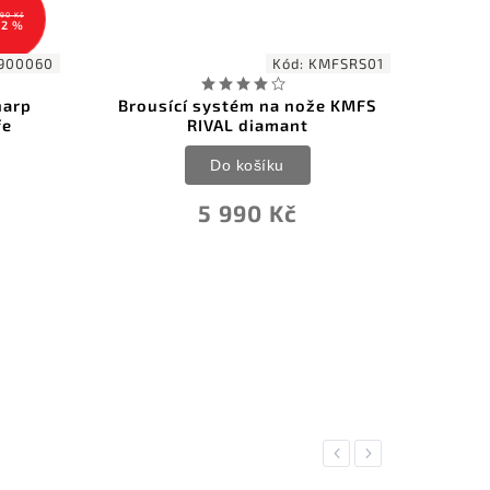
d:
KMFSRS01
Kód:
KMFSVACOKITPC02
nože KMFS
KMFS Vantaedge Competition
t
Kit, 5 kusů
Do košíku
2 970 Kč
Previous
Next