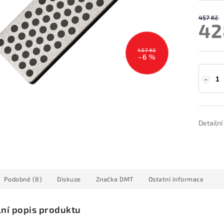
457 Kč
42
457 Kč
–6 %
Detailn
Podobné (8)
Diskuze
Značka
DMT
Ostatní informace
lní popis produktu