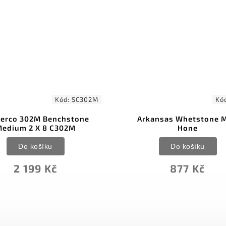
Kód:
AC131
Arkansas Whetstone Mini
Arkansas Whets
Hone
Do koší
Do košíku
1 235 
877 Kč