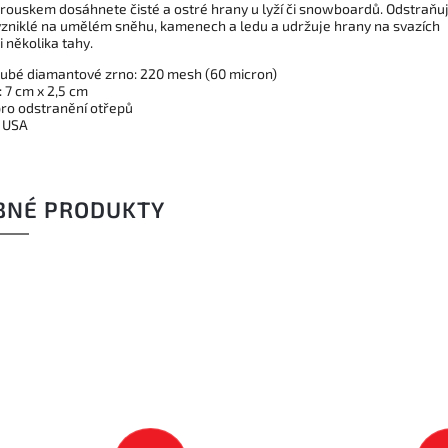
rouskem dosáhnete čisté a ostré hrany u lyží či snowboardů. Odstraňu
vzniklé na umělém sněhu, kamenech a ledu a udržuje hrany na svazích
 několika tahy.
rubé diamantové zrno: 220 mesh (60 micron)
 7 cm x 2,5 cm
pro odstranění otřepů
 USA
BNÉ PRODUKTY
TIP