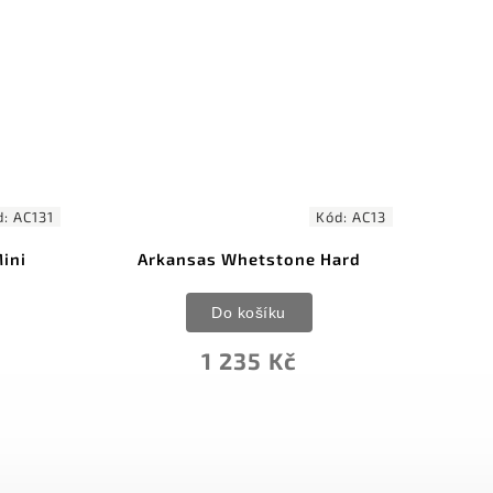
890 Kč
–25 %
Kód:
AC13
Kód:
LBS6S
tone Hard
Soft Arkansas BenchStone 6x2
ku
Do košíku
Kč
659 Kč