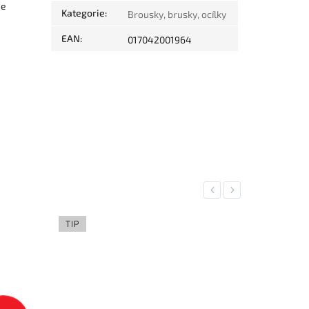
je
Kategorie
:
Brousky, brusky, ocílky
EAN
:
017042001964
Previous
Next