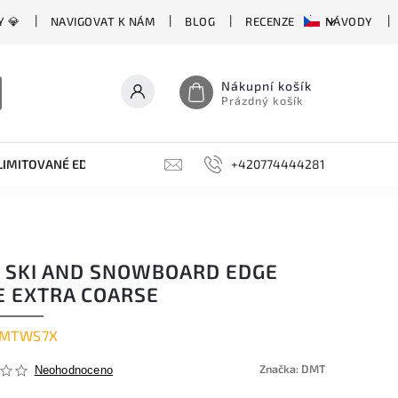
Y 💎
NAVIGOVAT K NÁM
BLOG
RECENZE
NÁVODY
Nákupní košík
Prázdný košík
LIMITOVANÉ EDICE
BROUSKY, BRUSKY, OCÍLKY
+420774444281
DOPLŇKY
 SKI AND SNOWBOARD EDGE
E EXTRA COARSE
MTWS7X
Značka:
DMT
Neohodnoceno