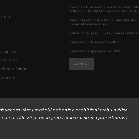
Recenze limitované verze Benchmade

Osborne 945-221 Damasteel Limited E
 k nám
Japonský nůž Kanetsune santoku 165
uživatelská recenze
Böker Solingen Tirpitz-Damascus Gol
Bestech Irida recenze 2020
Bestech Fanga recenze 2019
 program
podmínky
Archiv
obních údajů
 značky
Copyright 2026
kapesni-noze.cz
. Všechna práva vyhrazena.
abychom Vám umožnili pohodlné prohlížení webu a díky
Upravit nastavení cookies
 neustále zlepšovali jeho funkce, výkon a použitelnost.