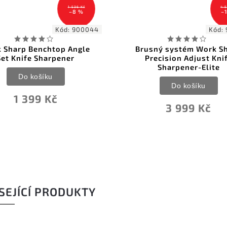
4 590 Kč
–12 %
Kód:
900060
Kó
Brusný systém Work Sharp
Brousící systém na 
Precision Adjust Knife
RIVAL diaman
Sharpener-Elite
Do košíku
Do košíku
5 990 Kč
3 999 Kč
SEJÍCÍ PRODUKTY