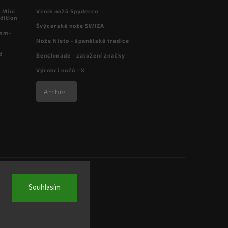
 Mini
Vznik nožů Spyderco
dition
Švýcarské nože SWIZA
 mm-
Nože Nieto - španělská tradice
d
Benchmade - založení značky
Výrobci nožů - X
Archiv
Souhlasím