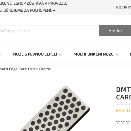
OLENÉ. ESHOP ZŮSTÁVÁ V PROVOZU,
NOVINK
. DĚKUJEME ZA POCHOPENÍ.☀️
Hledat
NOŽE S PEVNOU ČEPELÍ
MULTIFUNKČNÍ NOŽE
oard Edge Care Extra Coarse
DMT
CAR
Kód:
D