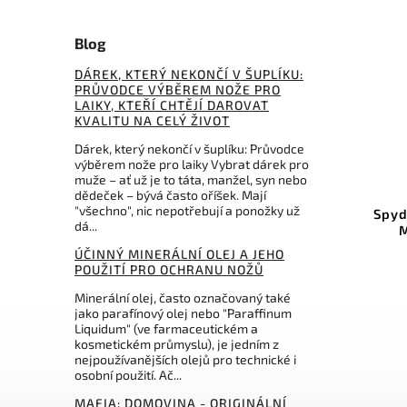
Blog
DÁREK, KTERÝ NEKONČÍ V ŠUPLÍKU:
PRŮVODCE VÝBĚREM NOŽE PRO
LAIKY, KTEŘÍ CHTĚJÍ DAROVAT
KVALITU NA CELÝ ŽIVOT
559 Kč
–19 %
Dárek, který nekončí v šuplíku: Průvodce
výběrem nože pro laiky Vybrat dárek pro
muže – ať už je to táta, manžel, syn nebo
Kód:
WBK415
Kód:
SC302M
dědeček – bývá často oříšek. Mají
"všechno", nic nepotřebují a ponožky už
 na nože
Spyderco 302M Benchstone
dá...
0
Medium 2 X 8 C302M
ÚČINNÝ MINERÁLNÍ OLEJ A JEHO
Do košíku
POUŽITÍ PRO OCHRANU NOŽŮ
Minerální olej, často označovaný také
č
2 199 Kč
jako parafínový olej nebo "Paraffinum
Liquidum" (ve farmaceutickém a
kosmetickém průmyslu), je jedním z
nejpoužívanějších olejů pro technické i
osobní použití. Ač...
MAFIA: DOMOVINA - ORIGINÁLNÍ