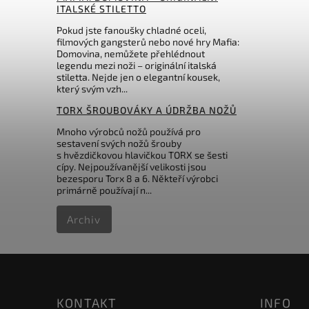
ITALSKÉ STILETTO
Pokud jste fanoušky chladné oceli,
filmových gangsterů nebo nové hry Mafia:
Domovina, nemůžete přehlédnout
legendu mezi noži – originální italská
stiletta. Nejde jen o elegantní kousek,
který svým vzh...
TORX ŠROUBOVÁKY A ÚDRŽBA NOŽŮ
Mnoho výrobců nožů používá pro
sestavení svých nožů šrouby
s hvězdičkovou hlavičkou TORX se šesti
cípy. Nejpoužívanější velikosti jsou
bezesporu Torx 8 a 6. Někteří výrobci
primárně používají n...
Archiv
KONTAKT
INFO