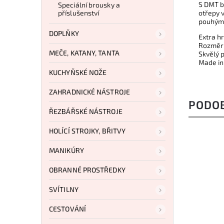
S DMT b
Speciální brousky a
příslušenství
otřepy 
pouhými
DOPLŇKY
Extra h
Rozměr:
MEČE, KATANY, TANTA
Skvělý 
Made in
KUCHYŇSKÉ NOŽE
ZAHRADNICKÉ NÁSTROJE
PODO
ŘEZBÁŘSKÉ NÁSTROJE
HOLÍCÍ STROJKY, BŘITVY
MANIKÚRY
OBRANNÉ PROSTŘEDKY
SVÍTILNY
CESTOVÁNÍ