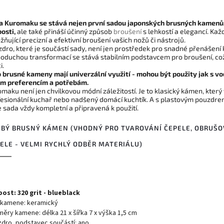
a Kuromaku se stává nejen první sadou japonských brusných kamenů, 
osti,
ale také přináší účinný způsob
broušení
s lehkostí a elegancí. Kaž
ňující precizní a efektivní broušení vašich nožů či nástrojů.
dro, které je součástí sady, není jen prostředek pro snadné přenášení 
oduchou transformací se stává stabilním podstavcem pro broušení, co
i.
 brusné kameny mají univerzální využití - mohou být použity jak s vo
im preferencím a potřebám.
maku není jen chvilkovou módní záležitostí. Je to klasický kámen, který
esionální kuchař nebo nadšený domácí kuchtík. A s plastovým pouzdrem, 
 sada vždy kompletní a připravená k použití.
BÝ BRUSNÝ KÁMEN (VHODNÝ PRO TVAROVÁNÍ ČEPELE, OBRUŠO
ELE - VELMI RYCHLÝ ODBĚR MATERIÁLU)
ost: 320 grit - blueblack
 kamene: keramický
ěry kamene: délka 21 x šířka 7 x výška 1,5 cm
dro, podstavec součástí: ano