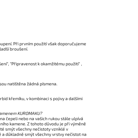
oupení. Při prvním použití však doporučujeme
ladší broušení.
ní", "Připravenost k okamžitému použití" ,
jsou natištěna žádná písmena.
bid křemíku, v kombinaci s pojivy a dalšími
ným kamenem KUROMAKU?
 čepeli nebo na vašich rukou stále ulpívá
ího kamene. Z tohoto důvodu je při výměně
é smýt všechny nečistoty vzniklé v
ě a důkladně smýt všechny vrstvy nečistot na