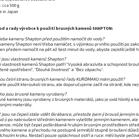
: cca 500 g
 in Japan
od a rady výrobce k použití brusných kamenů SHAPTON:
řeba kameny Shapton před použitím namočit do vody?
kameny Shapton není třeba namáčet, s výjimkou prvního použití po zak
n předem namočit na pět až šest minut do vody, abyste zajistili ještě h
 jsou vlastnosti kamenů Shapton?
 vlastnosti kamenů Shapton patří "Vysoká abrazivita a schopnost brouše
žené opotřebení", "Dlouhá životnost" a "Bez zápachu".
rou čelní stranu brusných kamenů řady KUROMAKU mám použít?
te použít kteroukoli stranu, ale doporučujeme začít na straně, kde ne
eho jsou brusné kameny vyrobeny?
né kameny jsou vyrobeny z brusných materiálů, jako je oxid hlinitý a kar
snými materiály.
 jsou na čepeli stále vidět škrábance, přestože jsem ji brousil jem
d ji po nabroušení středním kamenem vyleštíte jemným kamenem, ale na
penze, může být čepel poškrábaná hrubým brusným prostředkem středn
ného kamene a přechodu na postupně jemnější stupně broušení důležit
chozím kroku. Nestačí pouze opláchnout ostří a ruce: měli byste pečliv