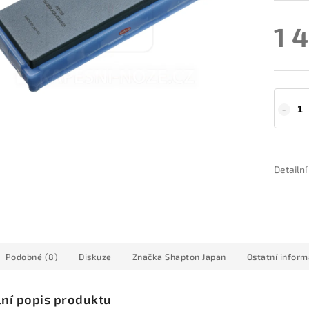
1 
Detailn
Podobné (8)
Diskuze
Značka
Shapton Japan
Ostatní infor
lní popis produktu