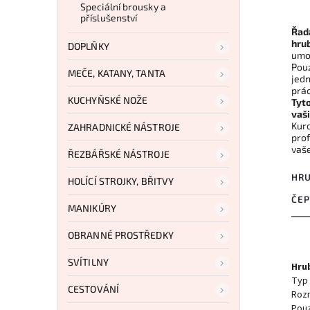
Speciální brousky a
příslušenství
Řad
hrub
DOPLŇKY
umož
Pouz
MEČE, KATANY, TANTA
jedn
prác
KUCHYŇSKÉ NOŽE
Tyto
vaš
Kuro
ZAHRADNICKÉ NÁSTROJE
prof
vaše
ŘEZBÁŘSKÉ NÁSTROJE
HRU
HOLÍCÍ STROJKY, BŘITVY
ČEP
MANIKÚRY
OBRANNÉ PROSTŘEDKY
SVÍTILNY
Hrub
Typ
CESTOVÁNÍ
Rozm
Pouz