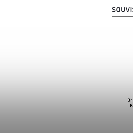
SOUVI
Kód:
K0702
Brusný kámen Shapton
Br
Kuromaku 1000 grit
K
Do košíku
1 459 Kč