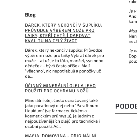
ruko
Je v
Blog
Ano,
kame
DÁREK, KTERÝ NEKONČÍ V ŠUPLÍKU:
PRŮVODCE VÝBĚREM NOŽE PRO
Musí
LAIKY, KTEŘÍ CHTĚJÍ DAROVAT
Není
KVALITU NA CELÝ ŽIVOT
nech
Dárek, který nekončí v šuplíku: Průvodce
Je 
výběrem nože pro laiky Vybrat dárek pro
Dop
muže – ať už je to táta, manžel, syn nebo
pou
dědeček – bývá často oříšek. Mají
"všechno", nic nepotřebují a ponožky už
dá...
ÚČINNÝ MINERÁLNÍ OLEJ A JEHO
POUŽITÍ PRO OCHRANU NOŽŮ
Minerální olej, často označovaný také
PODO
jako parafínový olej nebo "Paraffinum
Liquidum" (ve farmaceutickém a
kosmetickém průmyslu), je jedním z
nejpoužívanějších olejů pro technické i
osobní použití. Ač...
MAFIA: DOMOVINA - ORIGINÁLNÍ