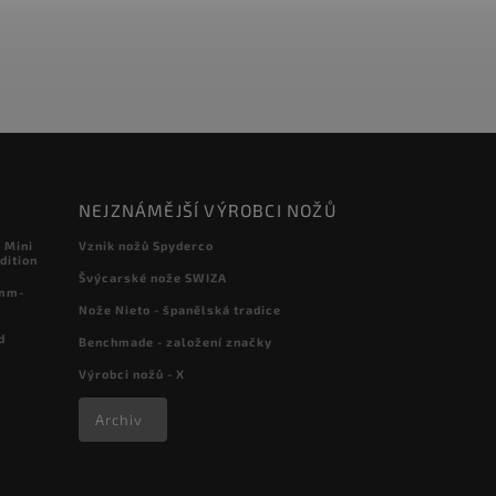
NEJZNÁMĚJŠÍ VÝROBCI NOŽŮ
 Mini
Vznik nožů Spyderco
dition
Švýcarské nože SWIZA
 mm-
Nože Nieto - španělská tradice
d
Benchmade - založení značky
Výrobci nožů - X
Archiv