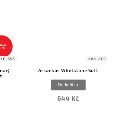
112 Kč
5 %
:
KC-656
Kód:
AC9
usný
Arkansas Whetstone Soft
t
b
Do košíku
644 Kč