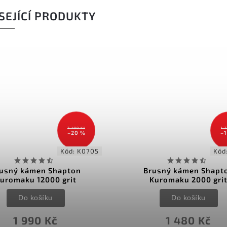
SEJÍCÍ PRODUKTY
2 490 Kč
1 
–20 %
–
Kód:
K0705
Kód
usný kámen Shapton
Brusný kámen Shapt
uromaku 12000 grit
Kuromaku 2000 gri
Do košíku
Do košíku
1 990 Kč
1 480 Kč