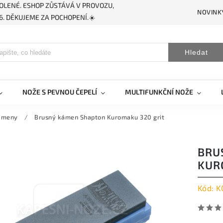
OLENÉ. ESHOP ZŮSTÁVÁ V PROVOZU,
NOVINK
. DĚKUJEME ZA POCHOPENÍ.☀️
Hledat
NOŽE S PEVNOU ČEPELÍ
MULTIFUNKČNÍ NOŽE
kameny
/
Brusný kámen Shapton Kuromaku 320 grit
BRU
KUR
Kód:
K