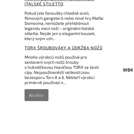
ITALSKÉ STILETTO
Pokud jste fanoušky chladné oceli,
filmových gangsterů nebo nové hry Mafia:
Domovina, nemůžete přehlédnout
legendu mezi noži – originální italská
stiletta. Nejde jen o elegantní kousek,
který svým vzh...
TORX ŠROUBOVÁKY A ÚDRŽBA NOŽŮ
Mnoho výrobců nožů používá pro
Kód:
SC302UF
sestavení svých nožů šrouby
s hvězdičkovou hlavičkou TORX se šesti
Spyderco 302UF Benchstone
WBK 
cípy. Nejpoužívanější velikosti jsou
Ultra Fine 2 X 8 C302UF
bezesporu Torx 8 a 6. Někteří výrobci
primárně používají n...
Do košíku
Archiv
3 186 Kč