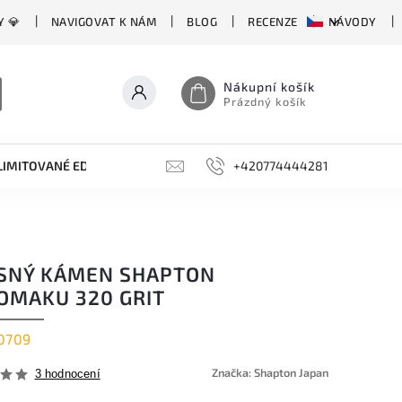
Y 💎
NAVIGOVAT K NÁM
BLOG
RECENZE
NÁVODY
Nákupní košík
Prázdný košík
LIMITOVANÉ EDICE
BROUSKY, BRUSKY, OCÍLKY
+420774444281
DOPLŇKY
SNÝ KÁMEN SHAPTON
OMAKU 320 GRIT
0709
Značka:
Shapton Japan
3 hodnocení