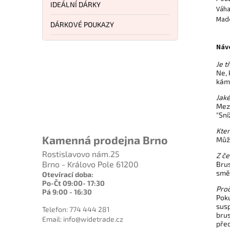
IDEÁLNÍ DÁRKY
Váha
Made
DÁRKOVÉ POUKAZY
Náv
Je t
Ne, 
káme
Jaké
Mezi
"Sní
Kte
Kamenná prodejna Brno
Může
Rostislavovo nám.25
Z č
Brno - Královo Pole 61200
Brus
smě
Otevírací doba:
Po-Čt 09:00- 17:30
Proč
Pá 9:00 - 16:30
Poku
sus
Telefon: 774 444 281
brus
Email: info@widetrade.cz
před