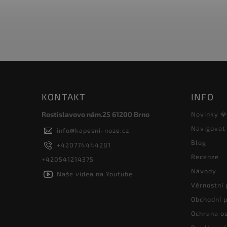
KONTAKT
INFO
Rostislavovo nám.25 61200 Brno
Novinky 
Navigovat
info
@
kapesni-noze.cz
Blog
+420774444281
Recenze
+420541214375
Návody
Naše videa na Youtube
Věrnostní
Obchodní 
Ochrana os