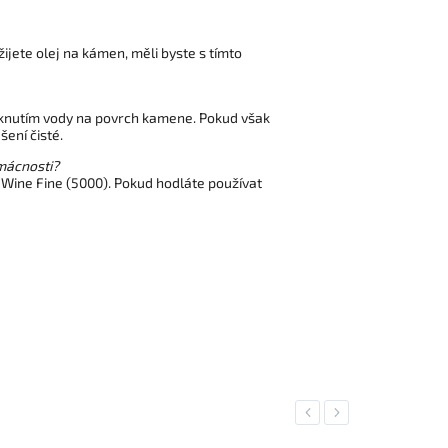
ijete olej na kámen, měli byste s tímto
říknutím vody na povrch kamene. Pokud však
ení čisté.
mácnosti?
ine Fine (5000). Pokud hodláte používat
Previous
Next