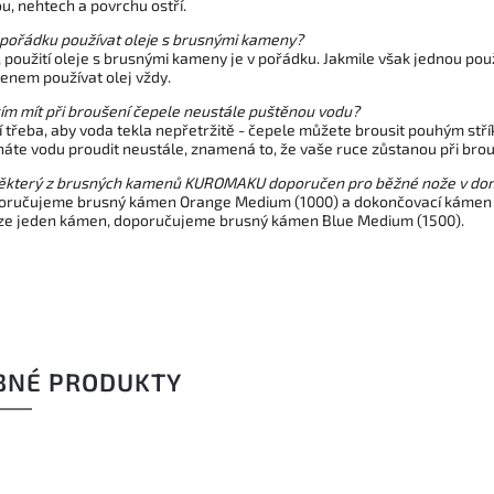
u, nehtech a povrchu ostří.
 pořádku používat oleje s brusnými kameny?
 použití oleje s brusnými kameny je v pořádku. Jakmile však jednou použ
nem používat olej vždy.
m mít při broušení čepele neustále puštěnou vodu?
 třeba, aby voda tekla nepřetržitě - čepele můžete brousit pouhým st
áte vodu proudit neustále, znamená to, že vaše ruce zůstanou při brouš
některý z brusných kamenů KUROMAKU doporučen pro běžné nože v do
oručujeme brusný kámen Orange Medium (1000) a dokončovací kámen W
ze jeden kámen, doporučujeme brusný kámen Blue Medium (1500).
BNÉ PRODUKTY