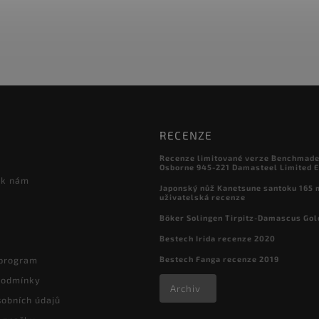
RECENZE
Recenze limitované verze Benchmade

Osborne 945-221 Damasteel Limited E
 k nám
Japonský nůž Kanetsune santoku 165
uživatelská recenze
Böker Solingen Tirpitz-Damascus Gol
Bestech Irida recenze 2020
Bestech Fanga recenze 2019
 program
podmínky
Archiv
obních údajů