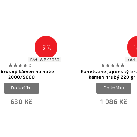
799 Kč
2 
–21 %
–
Kód:
WBK2050
Kód
brusný kámen na nože
Kanetsune japonský br
2000/5000
kámen hrubý 220 gri
Do košíku
Do košíku
630 Kč
1 986 Kč