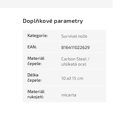
Doplňkové parametry
Kategorie
:
Survival nože
EAN
:
816411022629
Materiál
Carbon Steel /
čepele
:
uhlíkatá ocel
Délka
10 až 15 cm
čepele
:
Materiál
micarta
rukojeti
: