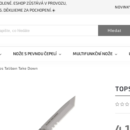
OLENÉ. ESHOP ZŮSTÁVÁ V PROVOZU,
NOVINK
. DĚKUJEME ZA POCHOPENÍ.☀️
Hledat
NOŽE S PEVNOU ČEPELÍ
MULTIFUNKČNÍ NOŽE
ps Taliban Take Down
TOP
4 