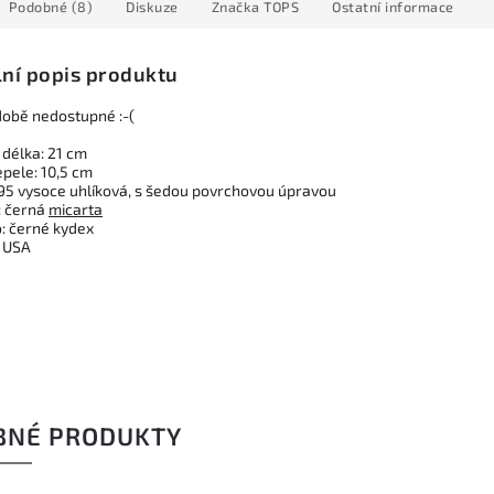
Podobné (8)
Diskuze
Značka
TOPS
Ostatní informace
lní popis produktu
obě nedostupné :-(
 délka: 21 cm
epele: 10,5 cm
095 vysoce uhlíková, s šedou povrchovou úpravou
: černá
micarta
: černé kydex
 USA
BNÉ PRODUKTY