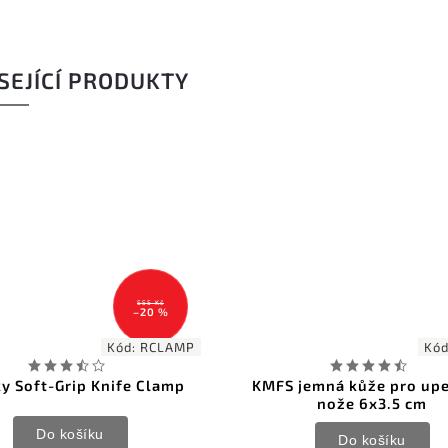
SEJÍCÍ PRODUKTY
555 Kč
–20 %
Kód:
RCLAMP
Kód:
YC-5
-Grip Knife Clamp
KMFS jemná kůže pro upevnění
nože 6x3.5 cm
o košíku
Do košíku