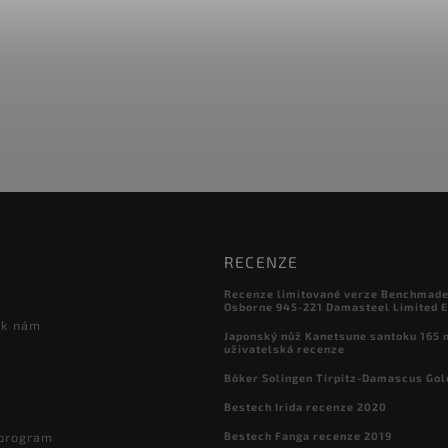
RECENZE
Recenze limitované verze Benchmade

Osborne 945-221 Damasteel Limited E
 k nám
Japonský nůž Kanetsune santoku 165
uživatelská recenze
Böker Solingen Tirpitz-Damascus Gol
Bestech Irida recenze 2020
Bestech Fanga recenze 2019
 program