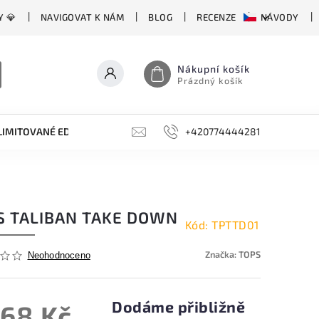
Y 💎
NAVIGOVAT K NÁM
BLOG
RECENZE
NÁVODY
Nákupní košík
Prázdný košík
LIMITOVANÉ EDICE
BROUSKY, BRUSKY, OCÍLKY
+420774444281
DOPLŇKY
S TALIBAN TAKE DOWN
Kód:
TPTTD01
Značka:
TOPS
Neohodnoceno
Dodáme přibližně
168 Kč