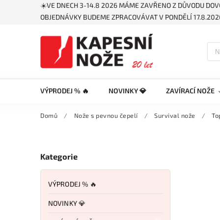
☀️VE DNECH 3-14.8 2026 MÁME ZAVŘENO Z DŮVODU DOV
OBJEDNÁVKY BUDEME ZPRACOVÁVAT V PONDĚLÍ 17.8.2026
VÝPRODEJ % 🔥
NOVINKY 💎
ZAVÍRACÍ NOŽE
Domů
/
Nože s pevnou čepelí
/
Survival nože
/
To
Kategorie
VÝPRODEJ % 🔥
NOVINKY 💎