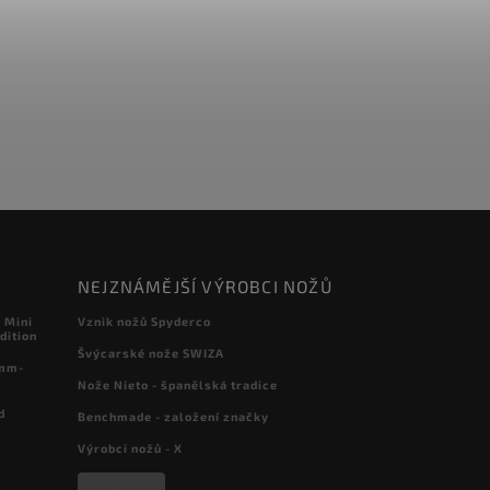
NEJZNÁMĚJŠÍ VÝROBCI NOŽŮ
 Mini
Vznik nožů Spyderco
dition
Švýcarské nože SWIZA
 mm-
Nože Nieto - španělská tradice
d
Benchmade - založení značky
Výrobci nožů - X