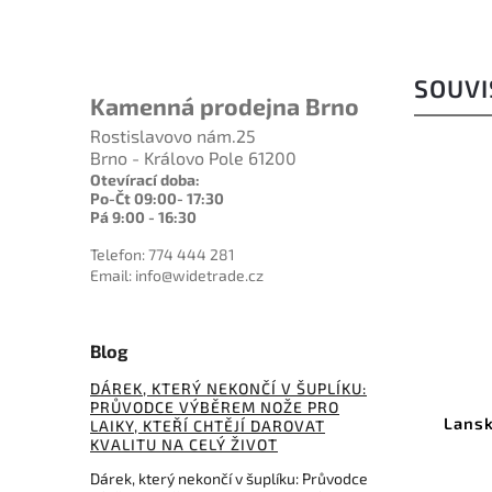
SOUVI
Kamenná prodejna Brno
Rostislavovo nám.25
Brno - Královo Pole 61200
Otevírací doba:
Po-Čt 09:00- 17:30
Pá 9:00 - 16:30
Telefon: 774 444 281
Email: info@widetrade.cz
491 Kč
–6 %
Blog
Kód:
DMT20170
DÁREK, KTERÝ NEKONČÍ V ŠUPLÍKU:
PRŮVODCE VÝBĚREM NOŽE PRO
DMT EdgeSharp PocketSharp
Lansky Soft
LAIKY, KTEŘÍ CHTĚJÍ DAROVAT
Plus Multi-Function Sharpener
KVALITU NA CELÝ ŽIVOT
D
Dárek, který nekončí v šuplíku: Průvodce
Do košíku