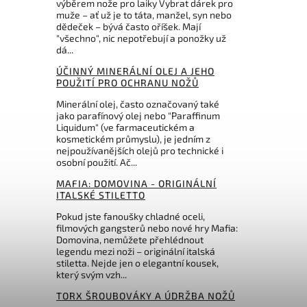
výběrem nože pro laiky Vybrat dárek pro
muže – ať už je to táta, manžel, syn nebo
4
460 Kč
dědeček – bývá často oříšek. Mají
"všechno", nic nepotřebují a ponožky už
dá...
ÚČINNÝ MINERÁLNÍ OLEJ A JEHO
POUŽITÍ PRO OCHRANU NOŽŮ
Minerální olej, často označovaný také
jako parafínový olej nebo "Paraffinum
Liquidum" (ve farmaceutickém a
kosmetickém průmyslu), je jedním z
nejpoužívanějších olejů pro technické i
osobní použití. Ač...
MAFIA: DOMOVINA - ORIGINÁLNÍ
ITALSKÉ STILETTO
Pokud jste fanoušky chladné oceli,
filmových gangsterů nebo nové hry Mafia:
Domovina, nemůžete přehlédnout
legendu mezi noži – originální italská
stiletta. Nejde jen o elegantní kousek,
který svým vzh...
TORX ŠROUBOVÁKY A ÚDRŽBA NOŽŮ