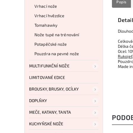
Popis
Vrhací nože
Vrhací hvězdice
Detai
Tomahawky
Dlouhod
Nože tupé na trénování
Celková
Potapěčské nože
Délka č
Ocel: 1
Pouzdra na pevné nože
Rukojeť
Pouzdro
MULTIFUNKČNÍ NOŽE
Made in
LIMITOVANÉ EDICE
BROUSKY, BRUSKY, OCÍLKY
DOPLŇKY
MEČE, KATANY, TANTA
PODO
KUCHYŇSKÉ NOŽE