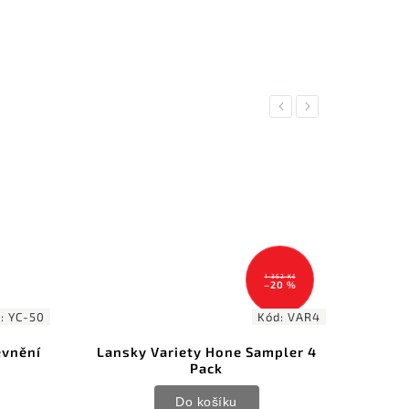
Previous
Next
1 352 Kč
–20 %
0
Kód:
VAR4
Lansky Variety Hone Sampler 4
Lansky Sh
Pack
Do košíku