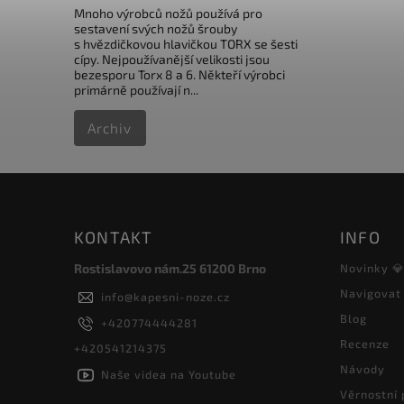
Mnoho výrobců nožů používá pro
sestavení svých nožů šrouby
s hvězdičkovou hlavičkou TORX se šesti
cípy. Nejpoužívanější velikosti jsou
bezesporu Torx 8 a 6. Někteří výrobci
primárně používají n...
Archiv
KONTAKT
INFO
Rostislavovo nám.25 61200 Brno
Novinky 
Navigovat
info
@
kapesni-noze.cz
Blog
+420774444281
Recenze
+420541214375
Návody
Naše videa na Youtube
Věrnostní