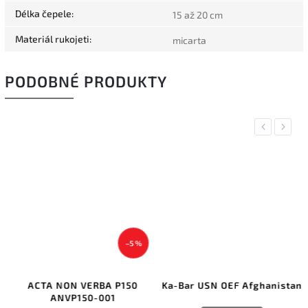
Délka čepele
:
15 až 20 cm
Materiál rukojeti
:
micarta
PODOBNÉ PRODUKTY
Previous
Next
–5 %
ACTA NON VERBA P150
Ka-Bar USN OEF Afghanistan
ANVP150-001