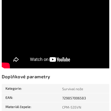
Doplňkové parametry
Kategorie
:
Survival nože
EAN
:
729857006583
Materiál čepele
:
CPM-S35VN