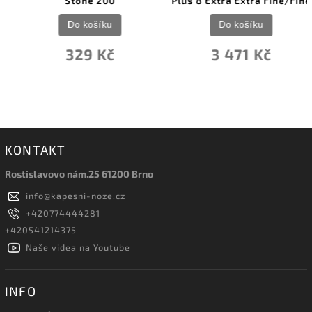
Stone 200
Plus 8 Extra Extra Fine/Fine
Do košíku
Do košíku
329 Kč
3 471 Kč
KONTAKT
Rostislavovo nám.25 61200 Brno
info
@
kapesni-noze.cz
+420774444281
+420541214375
Naše videa na Youtube
INFO