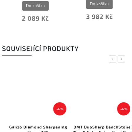
Do košíku
Do košíku
3 982 Kč
2 089 Kč
SOUVISEJÍCÍ PRODUKTY
Previous
Next
–6 %
–6 %
Ganzo Diamond Sharpening
DMT DuoSharp BenchStone