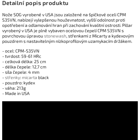
Detailní popis produktu
Nože SOG vyrobené v USA jsou založené na špičkové oceli CPM
S35VN, nabízejí vylepšenou houževnatost, vyšší odolnost proti
opotřebení a odlamování hran při zachování kvalitní ostrosti. Pillar
vyrobený v USA je plně vybaven ocelovou čepelí CPM S35VN s
povrchovou úpravou
stonewash
, střenkami z Micarty a kydexovým
pouzdrem s nastavitelným nízkoprofilovým uzamykacím držákem.
- ocel: CPM-S35VN
- tvrdost: 59-61 HRc
- celková délka: 25 cm
- délka čepele: 12,7 cm
- síla čepele: 4 mm
-
střenky
:
micarta
black
- pouzdro: kydex
- váha: 213g
- Made in USA