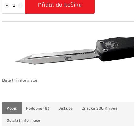
Přidat do košíku
Detailní informace
Popis
Podobné (8)
Diskuze
Značka
SOG Knives
Ostatní informace