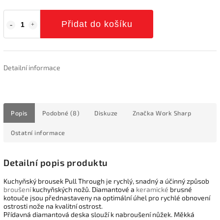
Přidat do košíku
Detailní informace
Popis
Podobné (8)
Diskuze
Značka
Work Sharp
Ostatní informace
Detailní popis produktu
Kuchyňský brousek Pull Through je rychlý, snadný a účinný způsob
broušení
kuchyňských nožů. Diamantové a
keramické
brusné
kotouče jsou přednastaveny na optimální úhel pro rychlé obnovení
ostrosti nože na kvalitní ostrost.
Přídavná diamantová deska slouží k nabroušení nůžek. Měkká