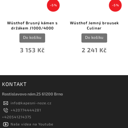
–5 %
–5 %
Wüsthof Brusný kámen s
Wüsthof Jemný brousek
držákem J1000/4000
Culinar
Do košíku
Do košíku
3 153 Kč
2 241 Kč
KONTAKT
Rostislavovo nám.25 61200 Brno
info
@
kapesni-noze.cz
+420774444281
+420541214375
Naše videa na Youtube