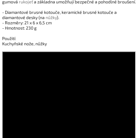
gumová
rukojeť
a základna umožňují bezpečné a pohodlné broušení.
- Diamantové brusné kotouče, keramické brusné kotouče a
diamantové desky (na
nůžky
).
- Rozměry: 21 x 6 x 6,5 cm
- Hmotnost: 230 g
Použití:
Kuchyňské nože, nůžky