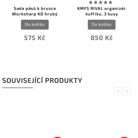
Sada pásů k brusce
KMFS RIVAL organizér
Worksharp KO hrubý
kufříku, 3 kusy
Do košíku
Do košíku
575 Kč
850 Kč
SOUVISEJÍCÍ PRODUKTY
Previous
Next