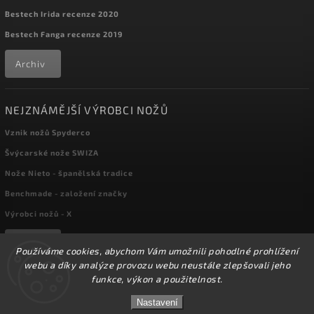
Bestech Irida recenze 2020
Bestech Fanga recenze 2019
Archiv
NEJZNÁMĚJŠÍ VÝROBCI NOŽŮ
Vznik nožů Spyderco
Švýcarské nože SWIZA
Nože Nieto - španělská tradice
Benchmade - založení značky
Výrobci nožů - X
Archiv
Používáme cookies, abychom Vám umožnili pohodlné prohlížení
webu a díky analýze provozu webu neustále zlepšovali jeho
funkce, výkon a použitelnost.
☀️Ve dnech 3-14.8 2026 máme zavřeno z důvodu
Copyright 2026
kapesni-noze.cz
. Všechna práva vyhrazena.
DOVOLENÉ. Eshop zůstává v provozu, objednávky
Nastavení
Upravit nastavení cookies
budeme zpracovávat v pondělí 17.8.2026. Děkujeme za