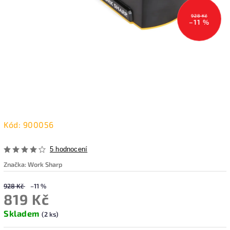
928 Kč
–11 %
Kód:
900056
5 hodnocení
Značka:
Work Sharp
928 Kč
–11 %
819 Kč
Skladem
(2 ks)