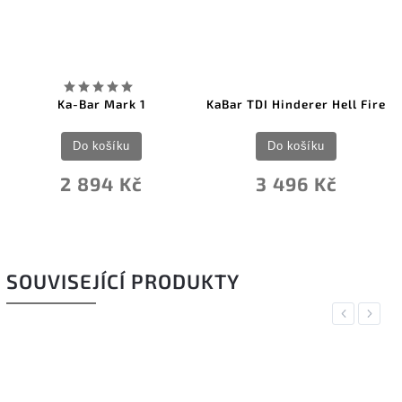
1
KaBar TDI Hinderer Hell Fire
Becker Becker Nec
Do košíku
Do košíku
č
3 496 Kč
1 869 Kč
SOUVISEJÍCÍ PRODUKTY
Previous
Next