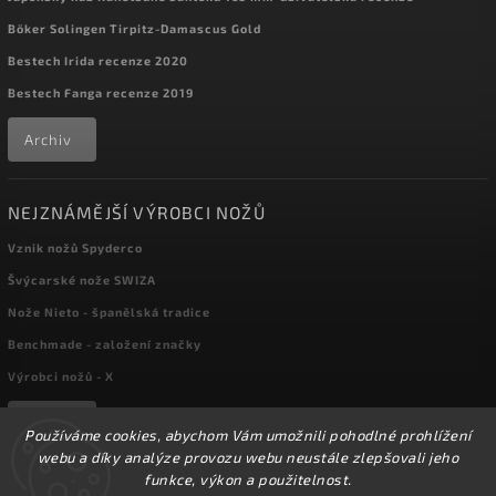
Böker Solingen Tirpitz-Damascus Gold
Bestech Irida recenze 2020
Bestech Fanga recenze 2019
Archiv
NEJZNÁMĚJŠÍ VÝROBCI NOŽŮ
Vznik nožů Spyderco
Švýcarské nože SWIZA
Nože Nieto - španělská tradice
Benchmade - založení značky
Výrobci nožů - X
Archiv
Používáme cookies, abychom Vám umožnili pohodlné prohlížení
webu a díky analýze provozu webu neustále zlepšovali jeho
funkce, výkon a použitelnost.
Copyright 2026
kapesni-noze.cz
. Všechna práva vyhrazena.
☀️Ve dnech 3-14.8 2026 máme zavřeno z důvodu