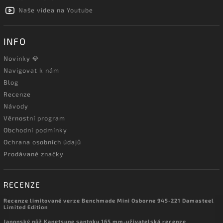
Naše videa na Youtube
INFO
Novinky 💎
Navigovat k nám
Blog
Recenze
Návody
Věrnostní program
Obchodní podmínky
Ochrana osobních údajů
Prodávané značky
RECENZE
Recenze limitované verze Benchmade Mini Osborne 945-221 Damasteel
Limited Edition
Japonský nůž Kanetsune santoku 165 mm-uživatelská recenze