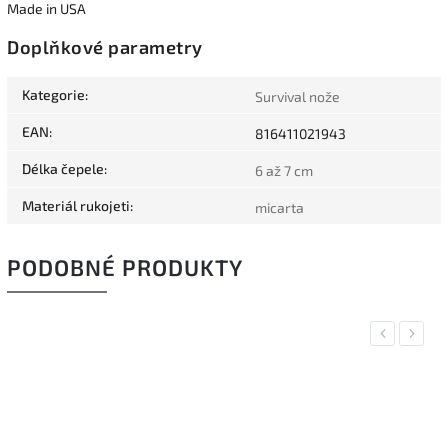
Made in USA
Doplňkové parametry
Kategorie
:
Survival nože
EAN
:
816411021943
Délka čepele
:
6 až 7 cm
Materiál rukojeti
:
micarta
PODOBNÉ PRODUKTY
Previous
Next