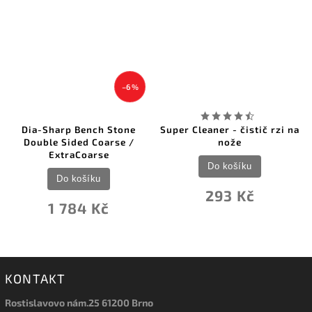
–6 %
Dia-Sharp Bench Stone
Super Cleaner - čistič rzi na
Double Sided Coarse /
nože
ExtraCoarse
Do košíku
Do košíku
293 Kč
1 784 Kč
KONTAKT
Rostislavovo nám.25 61200 Brno