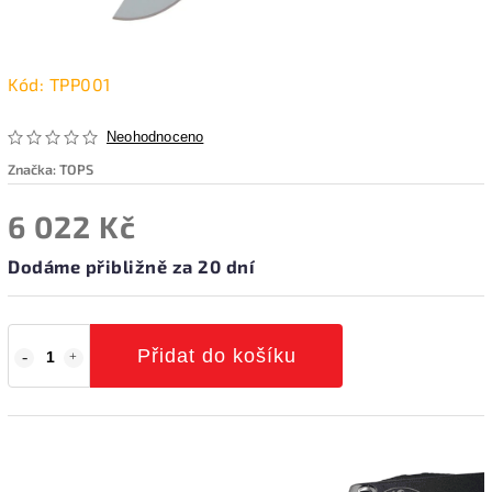
Kód:
TPP001
Neohodnoceno
Značka:
TOPS
6 022 Kč
Dodáme přibližně za 20 dní
Přidat do košíku