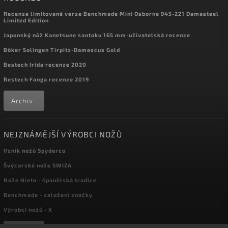
Recenze limitované verze Benchmade Mini Osborne 945-221 Damasteel
Limited Edition
Japonský nůž Kanetsune santoku 165 mm-uživatelská recenze
Böker Solingen Tirpitz-Damascus Gold
Bestech Irida recenze 2020
Bestech Fanga recenze 2019
Archiv
NEJZNÁMĚJŠÍ VÝROBCI NOŽŮ
Vznik nožů Spyderco
Švýcarské nože SWIZA
Nože Nieto - španělská tradice
Benchmade - založení značky
Výrobci nožů - X