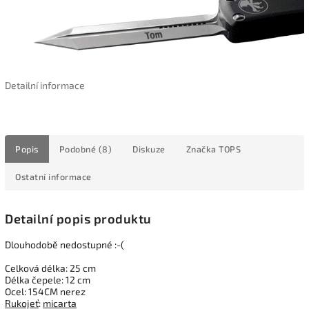
Detailní informace
Popis
Podobné (8)
Diskuze
Značka
TOPS
Ostatní informace
Detailní popis produktu
Dlouhodobě nedostupné :-(
Celková délka: 25 cm
Délka čepele: 12 cm
Ocel: 154CM nerez
Rukojeť
:
micarta