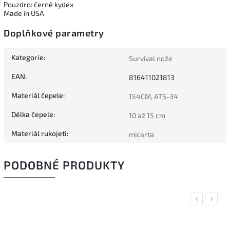
Pouzdro: černé kydex
Made in USA
Doplňkové parametry
Kategorie
:
Survival nože
EAN
:
816411021813
Materiál čepele
:
154CM, ATS-34
Délka čepele
:
10 až 15 cm
Materiál rukojeti
:
micarta
PODOBNÉ PRODUKTY
Previous
Next