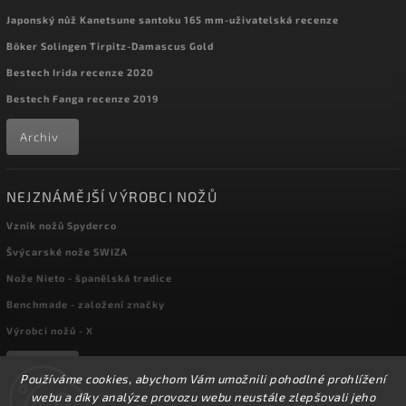
Japonský nůž Kanetsune santoku 165 mm-uživatelská recenze
Böker Solingen Tirpitz-Damascus Gold
Bestech Irida recenze 2020
Bestech Fanga recenze 2019
Archiv
NEJZNÁMĚJŠÍ VÝROBCI NOŽŮ
Vznik nožů Spyderco
Švýcarské nože SWIZA
Nože Nieto - španělská tradice
Benchmade - založení značky
Výrobci nožů - X
Archiv
Používáme cookies, abychom Vám umožnili pohodlné prohlížení
webu a díky analýze provozu webu neustále zlepšovali jeho