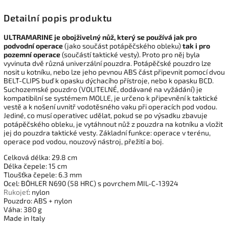
Detailní popis produktu
ULTRAMARINE je obojživelný nůž, který se používá jak pro
podvodní operace
(jako součást potápěčského obleku)
tak i pro
pozemní operace
(součástí taktické vesty). Proto pro něj byla
vyvinuta dvě různá univerzální pouzdra. Potápěčské pouzdro lze
nosit u kotníku, nebo lze jeho pevnou ABS část připevnit pomocí dvou
BELT-CLIPS buď k opasku dýchacího přístroje, nebo k opasku BCD.
Suchozemské pouzdro (VOLITELNÉ, dodávané na vyžádání) je
kompatibilní se systémem MOLLE, je určeno k připevnění k taktické
vestě a k nošení uvnitř vodotěsného vaku při operacích pod vodou.
Jediné, co musí operativec udělat, pokud se po výsadku zbavuje
potápěčského obleku, je vytáhnout nůž z pouzdra na kotníku a vložit
jej do pouzdra taktické vesty. Základní funkce: operace v terénu,
operace pod vodou, nouzový nástroj, přežití a boj.
Celková délka: 29.8 cm
Délka čepele: 15 cm
Tloušťka čepele: 6.3 mm
Ocel: BÖHLER N690 (58 HRC) s povrchem MIL-C-13924
Rukojeť
: nylon
Pouzdro: ABS + nylon
Váha: 380 g
Made in Italy