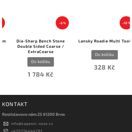
–6 %
–18 %
Dia-Sharp Bench Stone
Lansky Roadie Multi Tool
Double Sided Coarse /
ExtraCoarse
Do košíku
Do košíku
328 Kč
1 784 Kč
KONTAKT
Rostislavovo nám.25 61200 Brno
info
@
kapesni-noze.cz
+420774444281