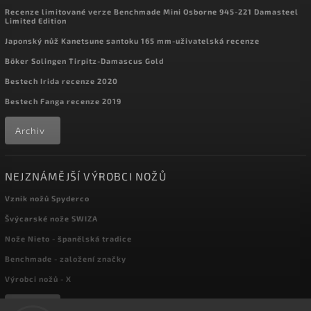
Recenze limitované verze Benchmade Mini Osborne 945-221 Damasteel
Limited Edition
Japonský nůž Kanetsune santoku 165 mm-uživatelská recenze
Böker Solingen Tirpitz-Damascus Gold
Bestech Irida recenze 2020
Bestech Fanga recenze 2019
Archiv
NEJZNÁMĚJŠÍ VÝROBCI NOŽŮ
Vznik nožů Spyderco
Švýcarské nože SWIZA
Nože Nieto - španělská tradice
Benchmade - založení značky
Výrobci nožů - X
Archiv