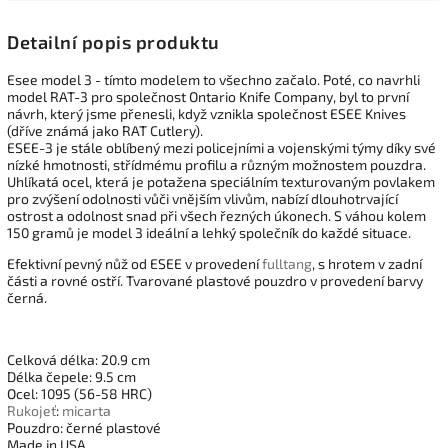
Detailní popis produktu
Esee model 3 - tímto modelem to všechno začalo. Poté, co navrhli
model RAT-3 pro společnost Ontario Knife Company, byl to první
návrh, který jsme přenesli, když vznikla společnost ESEE Knives
(dříve známá jako RAT Cutlery).
ESEE-3 je stále oblíbený mezi policejními a vojenskými týmy díky své
nízké hmotnosti, střídmému profilu a různým možnostem pouzdra.
Uhlíkatá ocel, která je potažena speciálním texturovaným povlakem
pro zvýšení odolnosti vůči vnějším vlivům, nabízí dlouhotrvající
ostrost a odolnost snad při všech řezných úkonech. S váhou kolem
150 gramů je model 3 ideální a lehký společník do každé situace.
Efektivní pevný nůž od ESEE v provedení
fulltang
, s hrotem v zadní
části a rovné ostří. Tvarované plastové pouzdro v provedení barvy
černá.
Celková délka: 20.9 cm
Délka čepele: 9.5 cm
Ocel: 1095 (56-58 HRC)
Rukojeť
:
micarta
Pouzdro: černé plastové
Made in USA