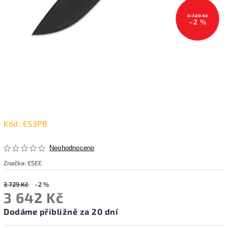
3 729 Kč
–2 %
Kód:
ES3PB
Neohodnoceno
Značka:
ESEE
3 729 Kč
–2 %
3 642 Kč
Dodáme přibližně za 20 dní