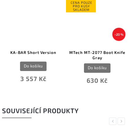
CENA POUZE
PRO KUSY
SKLADEM
–20 %
ersion
MTech MT-2077 Boot Knife
KA-BAR Full Size
Gray
Do košíku
Do košíku
č
3 739 Kč
630 Kč
SOUVISEJÍCÍ PRODUKTY
Previous
Next