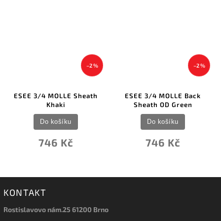
–2 %
–2 %
OLLE Sheath
ESEE 3/4 MOLLE Back
ESEE Model 3 S
aki
Sheath OD Green
Do koš
ošíku
Do košíku
668 
6 Kč
746 Kč
KONTAKT
Rostislavovo nám.25 61200 Brno