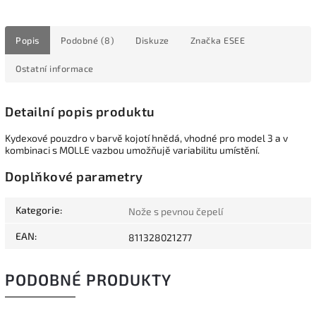
Popis
Podobné (8)
Diskuze
Značka
ESEE
Ostatní informace
Detailní popis produktu
Kydexové pouzdro v barvě kojotí hnědá, vhodné pro model 3 a v
kombinaci s MOLLE vazbou umožňujě variabilitu umístění.
Doplňkové parametry
Kategorie
:
Nože s pevnou čepelí
EAN
:
811328021277
PODOBNÉ PRODUKTY