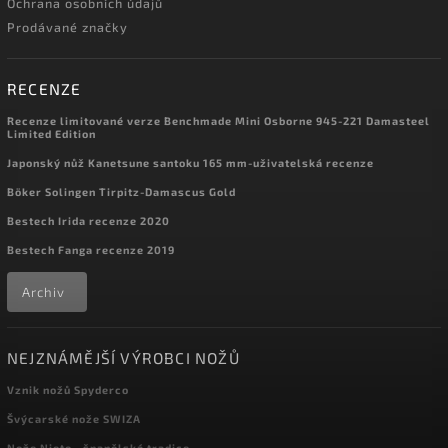
Ochrana osobních údajů
Prodávané značky
RECENZE
Recenze limitované verze Benchmade Mini Osborne 945-221 Damasteel
Limited Edition
Japonský nůž Kanetsune santoku 165 mm-uživatelská recenze
Böker Solingen Tirpitz-Damascus Gold
Bestech Irida recenze 2020
Bestech Fanga recenze 2019
Archiv
NEJZNÁMĚJŠÍ VÝROBCI NOŽŮ
Vznik nožů Spyderco
Švýcarské nože SWIZA
Nože Nieto - španělská tradice