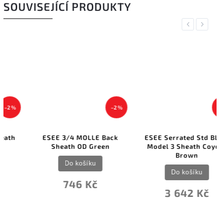
SOUVISEJÍCÍ PRODUKTY
Previous
Next
–2 %
–3 %
ESEE 3/4 MOLLE Back
ESEE Serrated Std Black
Sheath OD Green
Model 3 Sheath Coyote
Brown
Do košíku
Do košíku
746 Kč
3 642 Kč