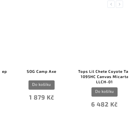
Previous
Next
SOG Camp Axe
Tops Lil Chete Coyote Tan
1095HC Canvas Micarta
LLCH-01
Do košíku
Do košíku
1 879 Kč
6 482 Kč