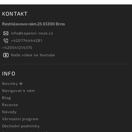
KONTAKT
Rostislavovo nám.25 61200 Brno
info
@
kapesni-noze.cz
+420774444281
+420541214375
Naše videa na Youtube
INFO
Novinky 💎
Navigovat k nám
Blog
Recenze
Návody
Věrnostní program
Obchodní podmínky