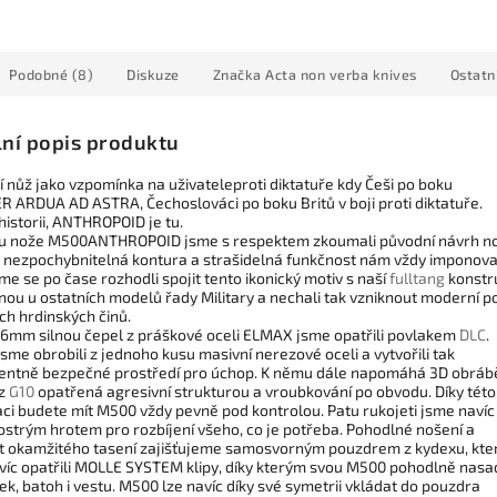
Podobné (8)
Diskuze
Značka
Acta non verba knives
Ostatn
lní popis produktu
 nůž jako vzpomínka na uživateleproti diktatuře kdy Češi po boku
R ARDUA AD ASTRA, Čechoslováci po boku Britů v boji proti diktatuře.
istorii, ANTHROPOID je tu.
u nože M500
ANTHROPOID
jsme s respektem zkoumali původní návrh n
o nezpochybnitelná kontura a strašidelná funkčnost nám vždy imponova
me se po čase rozhodli spojit tento ikonický motiv s naší
fulltang
konstr
nou u ostatních modelů řady Military a nechali tak vzniknout moderní p
ch hrdinských činů.
 6mm silnou čepel z práškové oceli ELMAX jsme opatřili povlakem
DLC
.
jsme obrobili z jednoho kusu masivní nerezové oceli a vytvořili tak
entně bezpečné prostředí pro úchop. K němu dále napomáhá 3D obrá
z
G10
opatřená agresivní strukturou a vroubkování po obvodu. Díky této
ci budete mít M500 vždy pevně pod kontrolou. Patu rukojeti jsme navíc
 ostrým hrotem pro rozbíjení všeho, co je potřeba. Pohodlné nošení a
 okamžitého tasení zajišťujeme samosvorným pouzdrem z kydexu, kte
víc opatřili MOLLE SYSTEM klipy, díky kterým svou M500 pohodlně nasa
k, batoh i vestu. M500 lze navíc díky své symetrii vkládat do pouzdra