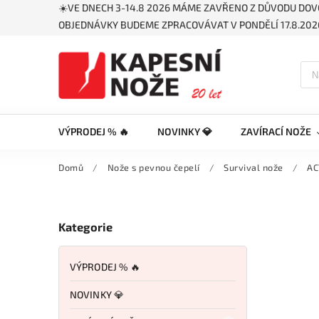
☀️VE DNECH 3-14.8 2026 MÁME ZAVŘENO Z DŮVODU DOV
OBJEDNÁVKY BUDEME ZPRACOVÁVAT V PONDĚLÍ 17.8.2026
VÝPRODEJ % 🔥
NOVINKY 💎
ZAVÍRACÍ NOŽE
Domů
/
Nože s pevnou čepelí
/
Survival nože
/
AC
Kategorie
VÝPRODEJ % 🔥
NOVINKY 💎