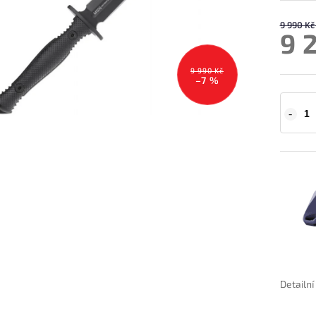
9 990 Kč
9 
9 990 Kč
–7 %
Detailn