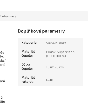
í informace
Doplňkové parametry
Kategorie
:
Survival nože
Materiál
Elmax-Superclean
ože
čepele
:
(UDDEHOLM)
ly,
ukcí
Délka
octě
15 až 20 cm
čepele
:
Materiál
G-10
běná
rukojeti
:
ré
díte