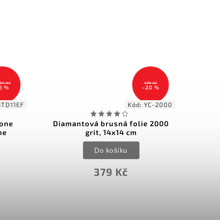
194 Kč
479 Kč
6 %
–20 %
TD11EF
Kód:
YC-2000
one
Diamantová brusná folie 2000
KMFS
ne
grit, 14x14 cm
Do košíku
379 Kč