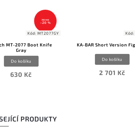
797 Kč
–20 %
Kód:
MT2077GY
Kód
ch MT-2077 Boot Knife
KA-BAR Short Version Fi
Gray
Do košíku
Do košíku
2 701 Kč
630 Kč
SEJÍCÍ PRODUKTY