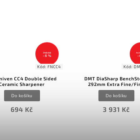
740 Kč
4 
–6 %
–
Kód:
FNCC4
Kód:
DM
niven CC4 Double Sided
DMT DiaSharp BenchSt
Ceramic Sharpener
292mm Extra Fine/Fi
Do košíku
Do košíku
694 Kč
3 931 Kč