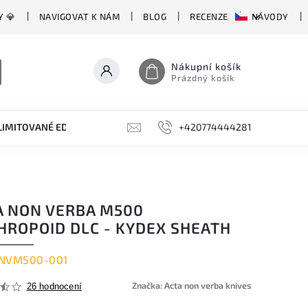
Y 💎
NAVIGOVAT K NÁM
BLOG
RECENZE
NÁVODY
Nákupní košík
Prázdný košík
LIMITOVANÉ EDICE
BROUSKY, BRUSKY, OCÍLKY
+420774444281
DOPLŇKY
A NON VERBA M500
HROPOID DLC - KYDEX SHEATH
NVM500-001
Značka:
Acta non verba knives
26 hodnocení