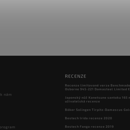
RECENZE
Recenze limitované verze Benchmade

Osborne 945-221 Damasteel Limited E
 k nám
Japonský nůž Kanetsune santoku 165
uživatelská recenze
Böker Solingen Tirpitz-Damascus Gol
Bestech Irida recenze 2020
Bestech Fanga recenze 2019
 program