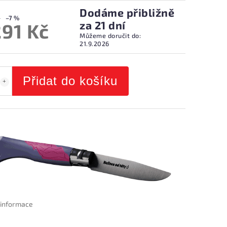
Dodáme přibližně
–7 %
za 21 dní
291 Kč
Můžeme doručit do:
21.9.2026
Přidat do košíku
í informace