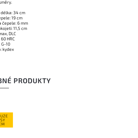
směry.
 délka: 34 cm
epele: 19 cm
a čepele: 6 mm
kojeti: 11,5 cm
lmax, DLC
: 60 HRC
: G-10
: kydex
BNÉ PRODUKTY
OUZE
USY
EM