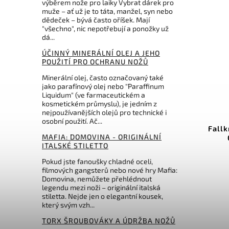
výběrem nože pro laiky Vybrat dárek pro
muže – ať už je to táta, manžel, syn nebo
dědeček – bývá často oříšek. Mají
"všechno", nic nepotřebují a ponožky už
dá...
ÚČINNÝ MINERÁLNÍ OLEJ A JEHO
POUŽITÍ PRO OCHRANU NOŽŮ
Minerální olej, často označovaný také
jako parafínový olej nebo "Paraffinum
635 Kč
–9 %
Liquidum" (ve farmaceutickém a
kosmetickém průmyslu), je jedním z
Kód:
DMT20179
nejpoužívanějších olejů pro technické i
osobní použití. Ač...
DMT Glide-Pro Sharpener
Fallk
MAFIA: DOMOVINA - ORIGINÁLNÍ
ITALSKÉ STILETTO
Do košíku
Pokud jste fanoušky chladné oceli,
filmových gangsterů nebo nové hry Mafia:
577 Kč
Domovina, nemůžete přehlédnout
legendu mezi noži – originální italská
stiletta. Nejde jen o elegantní kousek,
který svým vzh...
TORX ŠROUBOVÁKY A ÚDRŽBA NOŽŮ