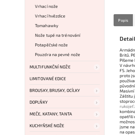
Vrhací nože
Vrhací hvězdice
Popis
Tomahawky
Nože tupé na trénování
Detai
Potapěčské nože
Armádní
Pouzdra na pevné nože
Britů.
PE
Píšeme h
V návrh
MULTIFUNKČNÍ NOŽE
FS. Jeh
proto js
LIMITOVANÉ EDICE
používa
původní
BROUSKY, BRUSKY, OCÍLKY
Masivní
Záštitu 
stoproc
DOPLŇKY
rukojeť
kombina
MEČE, KATANY, TANTA
opatřili
možnost
KUCHYŇSKÉ NOŽE
jsme na
na opase