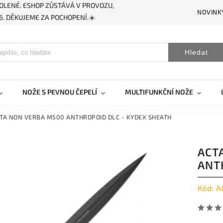
OLENÉ. ESHOP ZŮSTÁVÁ V PROVOZU,
NOVINK
. DĚKUJEME ZA POCHOPENÍ.☀️
Hledat
NOŽE S PEVNOU ČEPELÍ
MULTIFUNKČNÍ NOŽE
TA NON VERBA M500 ANTHROPOID DLC - KYDEX SHEATH
ACT
ANT
Kód:
A