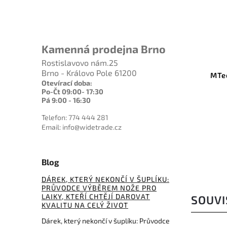
1 406 Kč
–6 %
Kamenná prodejna Brno
Kód:
SOGNB1012CP
Rostislavovo nám.25
Brno - Královo Pole 61200
SOG Instinct Satin Black G-10
MTe
Otevírací doba:
Po-Čt 09:00- 17:30
Do košíku
Pá 9:00 - 16:30
Telefon: 774 444 281
1 314 Kč
Email: info@widetrade.cz
Blog
DÁREK, KTERÝ NEKONČÍ V ŠUPLÍKU:
PRŮVODCE VÝBĚREM NOŽE PRO
LAIKY, KTEŘÍ CHTĚJÍ DAROVAT
SOUVI
KVALITU NA CELÝ ŽIVOT
Dárek, který nekončí v šuplíku: Průvodce