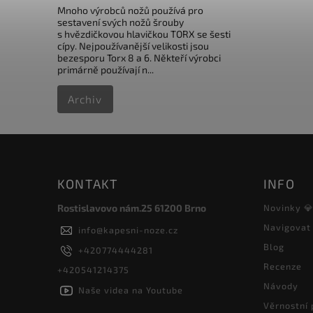
Mnoho výrobců nožů používá pro
sestavení svých nožů šrouby
s hvězdičkovou hlavičkou TORX se šesti
cípy. Nejpoužívanější velikosti jsou
bezesporu Torx 8 a 6. Někteří výrobci
primárně používají n...
Archiv
KONTAKT
INFO
Rostislavovo nám.25 61200 Brno
Novinky 
Navigovat
info
@
kapesni-noze.cz
Blog
+420774444281
Recenze
+420541214375
Návody
Naše videa na Youtube
Věrnostní