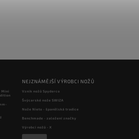
NEJZNÁMĚJŠÍ VÝROBCI NOŽŮ
 Mini
Vznik nožů Spyderco
dition
Švýcarské nože SWIZA
 mm-
Nože Nieto - španělská tradice
d
Benchmade - založení značky
Výrobci nožů - X