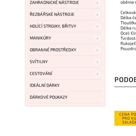
oběma 
ZAHRADNICKÉ NÁSTROJE
Celková
ŘEZBÁŘSKÉ NÁSTROJE
Délka č
Tloušťk
HOLÍCÍ STROJKY, BŘITVY
Délka ru
Ocel: E
MANIKÚRY
Tvrdost
Rukojeť
Pouzdro
OBRANNÉ PROSTŘEDKY
SVÍTILNY
CESTOVÁNÍ
PODO
IDEÁLNÍ DÁRKY
DÁRKOVÉ POUKAZY
CENA P
PRO K
SKLAD