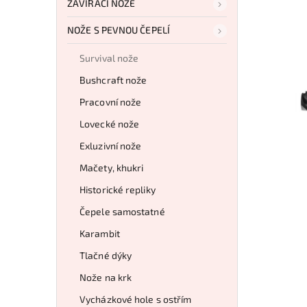
ZAVÍRACÍ NOŽE
NOŽE S PEVNOU ČEPELÍ
Survival nože
Bushcraft nože
Pracovní nože
Lovecké nože
Exluzivní nože
Mačety, khukri
Historické repliky
Čepele samostatné
Karambit
Tlačné dýky
Nože na krk
Vycházkové hole s ostřím