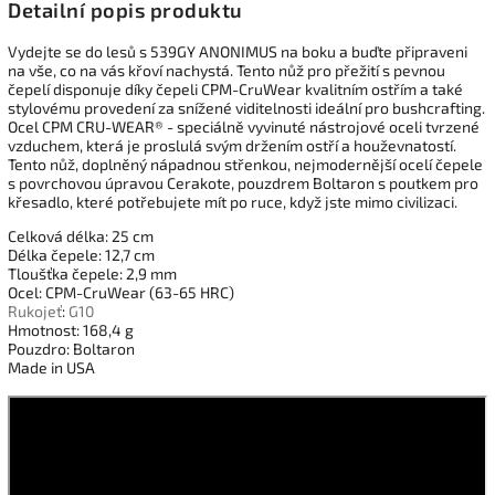
Detailní popis produktu
Vydejte se do lesů s 539GY ANONIMUS na boku a buďte připraveni
na vše, co na vás křoví nachystá. Tento nůž pro přežití s pevnou
čepelí disponuje díky čepeli CPM-CruWear kvalitním ostřím a také
stylovému provedení za snížené viditelnosti ideální pro bushcrafting.
Ocel CPM CRU-WEAR® - speciálně vyvinuté nástrojové oceli tvrzené
vzduchem, která je proslulá svým držením ostří a houževnatostí.
Tento nůž, doplněný nápadnou střenkou, nejmodernější ocelí čepele
s povrchovou úpravou Cerakote, pouzdrem Boltaron s poutkem pro
křesadlo, které potřebujete mít po ruce, když jste mimo civilizaci.
Celková délka: 25 cm
Délka čepele: 12,7 cm
Tloušťka čepele: 2,9 mm
Ocel: CPM-CruWear (63-65 HRC)
Rukojeť
:
G10
Hmotnost: 168,4 g
Pouzdro: Boltaron
Made in USA