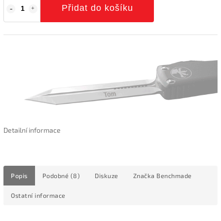
Přidat do košíku
Detailní informace
Popis
Podobné (8)
Diskuze
Značka
Benchmade
Ostatní informace