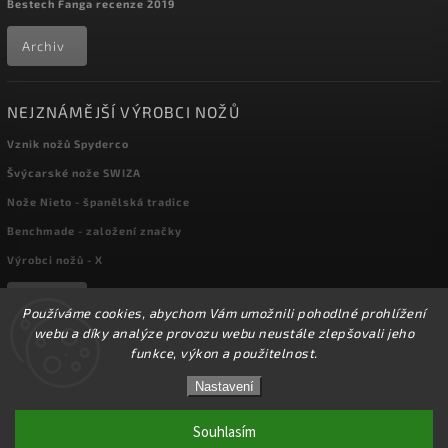
Bestech Fanga recenze 2019
Archiv
NEJZNÁMĚJŠÍ VÝROBCI NOŽŮ
Vznik nožů Spyderco
Švýcarské nože SWIZA
Nože Nieto - španělská tradice
Benchmade - založení značky
Výrobci nožů - X
Archiv
Používáme cookies, abychom Vám umožnili pohodlné prohlížení
webu a díky analýze provozu webu neustále zlepšovali jeho
funkce, výkon a použitelnost.
Copyright 2026
kapesni-noze.cz
. Všechna práva vyhrazena.
☀️Ve dnech 3-14.8 2026 máme zavřeno z důvodu
DOVOLENÉ. Eshop zůstává v provozu, objednávky
Nastavení
Upravit nastavení cookies
budeme zpracovávat v pondělí 17.8.2026. Děkujeme za
pochopení.☀️
Souhlasím