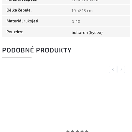
Délka čepele
:
10 až 15 cm
Materiál rukojeti
:
G-10
Pouzdro
:
boltaron (kydex)
PODOBNÉ PRODUKTY
Previous
Next