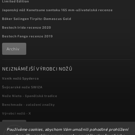
Limited Edition
Japonský nůž Kanetsune santoku 165 mm-uživatelská recenze
Böker Solingen Tirpitz-Damascus Gold
Bestech Irida recenze 2020
Bestech Fanga recenze 2019
Archiv
NEJZNÁMĚJŠÍ VÝROBCI NOŽŮ
Vznik nožů Spyderco
Švýcarské nože SWIZA
Nože Nieto - španělská tradice
Benchmade - založení značky
Výrobci nožů - X
Archiv
Používáme cookies, abychom Vám umožnili pohodlné prohlížení