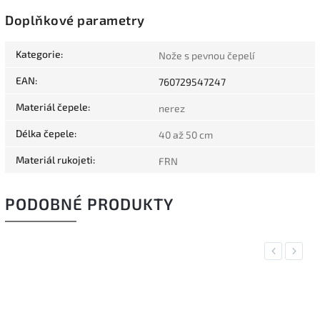
Doplňkové parametry
Kategorie
:
Nože s pevnou čepelí
EAN
:
760729547247
Materiál čepele
:
nerez
Délka čepele
:
40 až 50 cm
Materiál rukojeti
:
FRN
PODOBNÉ PRODUKTY
Previous
Next