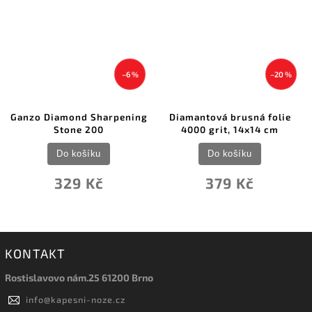
–6 %
–20 %
Ganzo Diamond Sharpening
Diamantová brusná folie
Stone 200
4000 grit, 14x14 cm
Do košíku
Do košíku
329 Kč
379 Kč
KONTAKT
Rostislavovo nám.25 61200 Brno
info
@
kapesni-noze.cz