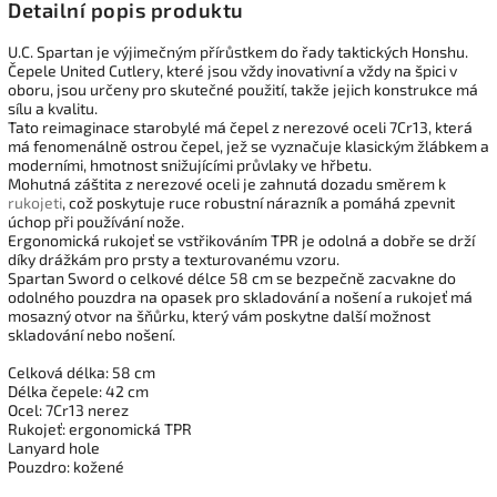
Detailní popis produktu
U.C. Spartan je výjimečným přírůstkem do řady taktických Honshu.
Čepele United Cutlery, které jsou vždy inovativní a vždy na špici v
oboru, jsou určeny pro skutečné použití, takže jejich konstrukce má
sílu a kvalitu.
Tato reimaginace starobylé má čepel z nerezové oceli 7Cr13, která
má fenomenálně ostrou čepel, jež se vyznačuje klasickým žlábkem a
moderními, hmotnost snižujícími průvlaky ve hřbetu.
Mohutná záštita z nerezové oceli je zahnutá dozadu směrem k
rukojeti
, což poskytuje ruce robustní nárazník a pomáhá zpevnit
úchop při používání nože.
Ergonomická rukojeť se vstřikováním TPR je odolná a dobře se drží
díky drážkám pro prsty a texturovanému vzoru.
Spartan Sword o celkové délce 58 cm se bezpečně zacvakne do
odolného pouzdra na opasek pro skladování a nošení a rukojeť má
mosazný otvor na šňůrku, který vám poskytne další možnost
skladování nebo nošení.
Celková délka: 58 cm
Délka čepele: 42 cm
Ocel: 7Cr13 nerez
Rukojeť: ergonomická TPR
Lanyard hole
Pouzdro: kožené