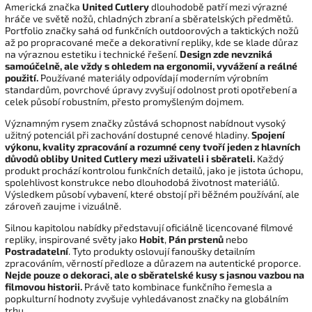
Americká značka
United Cutlery
dlouhodobě patří mezi výrazné
hráče ve světě nožů, chladných zbraní a sběratelských předmětů.
Portfolio značky sahá od funkčních outdoorových a taktických nožů
až po propracované meče a dekorativní repliky, kde se klade důraz
na výraznou estetiku i technické řešení.
Design zde nevzniká
samoúčelně, ale vždy s ohledem na ergonomii, vyvážení a reálné
použití.
Používané materiály odpovídají moderním výrobním
standardům, povrchové úpravy zvyšují odolnost proti opotřebení a
celek působí robustním, přesto promyšleným dojmem.
Významným rysem značky zůstává schopnost nabídnout vysoký
užitný potenciál při zachování dostupné cenové hladiny.
Spojení
výkonu, kvality zpracování a rozumné ceny tvoří jeden z hlavních
důvodů obliby United Cutlery mezi uživateli i sběrateli.
Každý
produkt prochází kontrolou funkčních detailů, jako je jistota úchopu,
spolehlivost konstrukce nebo dlouhodobá životnost materiálů.
Výsledkem působí vybavení, které obstojí při běžném používání, ale
zároveň zaujme i vizuálně.
Silnou kapitolou nabídky představují oficiálně licencované filmové
repliky, inspirované světy jako
Hobit
,
Pán prstenů
nebo
Postradatelní
. Tyto produkty oslovují fanoušky detailním
zpracováním, věrností předloze a důrazem na autentické proporce.
Nejde pouze o dekoraci, ale o sběratelské kusy s jasnou vazbou na
filmovou historii.
Právě tato kombinace funkčního řemesla a
popkulturní hodnoty zvyšuje vyhledávanost značky na globálním
trhu.