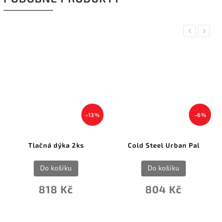
Previous
Next
–13 %
–6 %
Tlačná dýka 2ks
Cold Steel Urban Pal
Do košíku
Do košíku
818 Kč
804 Kč