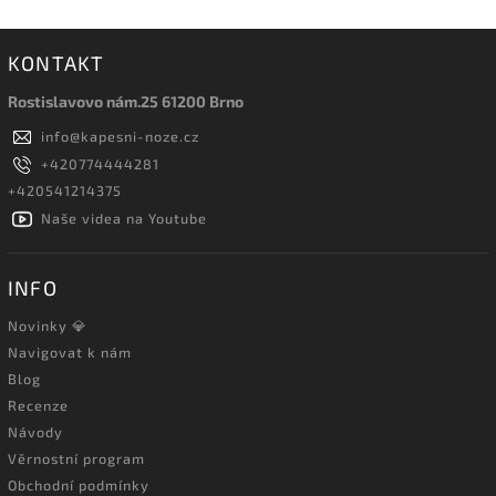
KONTAKT
Rostislavovo nám.25 61200 Brno
info
@
kapesni-noze.cz
+420774444281
+420541214375
Naše videa na Youtube
INFO
Novinky 💎
Navigovat k nám
Blog
Recenze
Návody
Věrnostní program
Obchodní podmínky