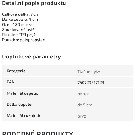
Detailní popis produktu
Celková délka: 7 cm
Délka čepele: 4 cm
Ocel: 420 nerez
Zoubkované ostří
Rukojeť
: TPR pryž
Pouzdro: polypropylen
Doplňkové parametry
Kategorie
:
Tlačné dýky
EAN
:
760729317123
Materiál čepele
:
nerez
Délka čepele
:
do 5 cm
Materiál rukojeti
:
pryž
PODOBNÉ PRODUKTY