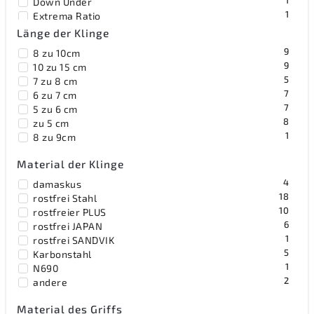
1
Down Under
1
Extrema Ratio
1
Fox Knives
Länge der Klinge
3
Fred Perrin
9
8 zu 10cm
1
Hibben
9
10 zu 15 cm
2
Joker Spain
5
7 zu 8 cm
2
Mantis
7
6 zu 7 cm
1
Mikov
7
5 zu 6 cm
3
MTech
8
zu 5 cm
1
Pakistan
1
8 zu 9cm
1
Tac Force
3
TOPS
Material der Klinge
6
United Cutlery
4
damaskus
18
rostfrei Stahl
10
rostfreier PLUS
6
rostfrei JAPAN
1
rostfrei SANDVIK
5
Karbonstahl
1
N690
2
andere
Material des Griffs