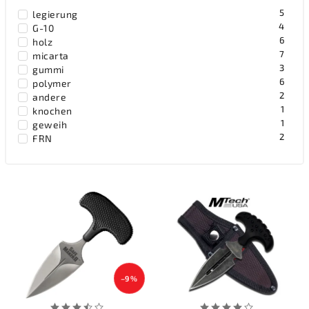
5
legierung
4
G-10
6
holz
7
micarta
3
gummi
6
polymer
2
andere
1
knochen
1
geweih
2
FRN
1
nerez
1
Aluminiumlegierung / Duralumin
1
foroprene
–9 %