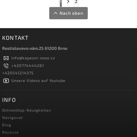
1
2
Nach oben
KONTAKT
Rostislavovo nám.25 61200 Brno
info
@
kapesni-noze.cz
+420774444281
+420541214375
Unsere Videos auf Youtube
INFO
Onlineshop-Neuigkeiten
Navigovat
Blog
Recenze